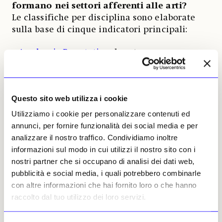
formano nei settori afferenti alle arti?
Le classifiche per disciplina sono elaborate
sulla base di cinque indicatori principali:
•
Academic Reputation
: basato su un
sondaggio che coinvolge oltre 150mila
accademici, ai quali viene chiesto di indicare
gli atenei ritenuti migliori nel proprio ambito
Questo sito web utilizza i cookie
disciplinare;
Utilizziamo i cookie per personalizzare contenuti ed
•
Employer Reputation
: basato su un
annunci, per fornire funzionalità dei social media e per
sondaggio che coinvolge oltre 100mila datori
analizzare il nostro traffico. Condividiamo inoltre
di lavoro, ai quali viene chiesto di indicare gli
informazioni sul modo in cui utilizzi il nostro sito con i
atenei da cui preferiscono assumere talenti,
nostri partner che si occupano di analisi dei dati web,
in funzione delle competenze richieste;
pubblicità e social media, i quali potrebbero combinarle
con altre informazioni che hai fornito loro o che hanno
•
Citations per Paper
: basato sul numero
raccolto dal tuo utilizzo dei loro servizi.
medio di citazioni ricevute per ciascuna
pubblicazione scientifica. Indica quindi