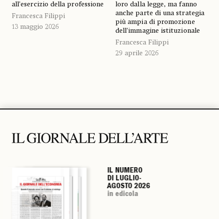
all’esercizio della professione
loro dalla legge, ma fanno
anche parte di una strategia
Francesca Filippi
più ampia di promozione
13 maggio 2026
dell’immagine istituzionale
Francesca Filippi
29 aprile 2026
IL NUMERO
IL NUMERO
IL NUMERO
IL NUMERO
DI LUGLIO-
DI LUGLIO-
DI LUGLIO-
DI LUGLIO-
AGOSTO 2026
AGOSTO 2026
AGOSTO 2026
AGOSTO 2026
in edicola
in edicola
in edicola
in edicola