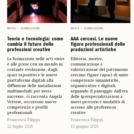
NEWS
FORMAZIONE
NEWS
FORMAZIONE
AAA cercasi. Le nuove
Teoria e tecnologia: come
figure professionali delle
cambia il futuro delle
produzioni artistiche
professioni creative
Editoria, mostre,
La formazione nelle arti visive
comunicazione e
è alle prese con un mondo in
valorizzazione del patrimonio
costante evoluzione, dagli
cercano figure capaci di unire
spazi espositivi e le nuove
competenze umanistiche,
piattaforme digitali alla
organizzative e digitali,
diffusione delle installazioni
segnando il passaggio dall’era
multimediali: per avere
delle iperspecializzazioni a
successo, ci racconta Angela
nuovi percorsi e modalità di
Vettese, occorrono nuove
accesso alle professioni
competenze e profili
creative
professionali
Francesca Filippi
Francesca Filippi
10 giugno 2026
22 luglio 2026