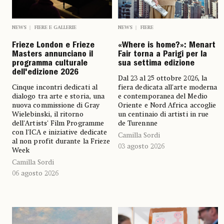
NEWS
FIERE E GALLERIE
NEWS
FIERE
Frieze London e Frieze
«Where is home?»: Menart
Masters annunciano il
Fair torna a Parigi per la
programma culturale
sua settima edizione
dell'edizione 2026
Dal 23 al 25 ottobre 2026, la
Cinque incontri dedicati al
fiera dedicata all'arte moderna
dialogo tra arte e storia, una
e contemporanea del Medio
nuova commissione di Gray
Oriente e Nord Africa accoglie
Wielebinski, il ritorno
un centinaio di artisti in rue
dell'Artists' Film Programme
de Turennne
con l'ICA e iniziative dedicate
Camilla Sordi
al non profit durante la Frieze
03 agosto 2026
Week
Camilla Sordi
06 agosto 2026