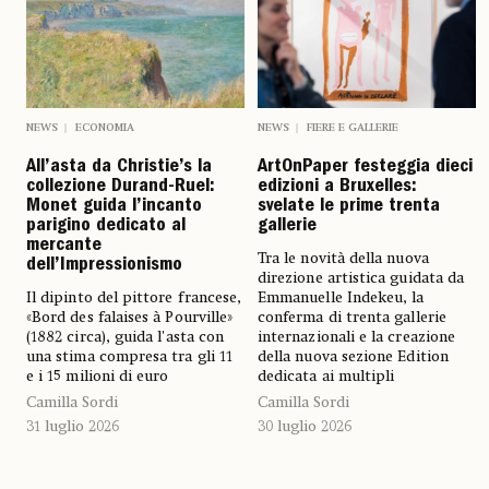
NEWS
ECONOMIA
NEWS
FIERE E GALLERIE
All’asta da Christie’s la
ArtOnPaper festeggia dieci
collezione Durand-Ruel:
edizioni a Bruxelles:
Monet guida l’incanto
svelate le prime trenta
parigino dedicato al
gallerie
mercante
Tra le novità della nuova
dell’Impressionismo
direzione artistica guidata da
Il dipinto del pittore francese,
Emmanuelle Indekeu, la
«Bord des falaises à Pourville»
conferma di trenta gallerie
(1882 circa), guida l'asta con
internazionali e la creazione
una stima compresa tra gli 11
della nuova sezione Edition
e i 15 milioni di euro
dedicata ai multipli
Camilla Sordi
Camilla Sordi
31 luglio 2026
30 luglio 2026