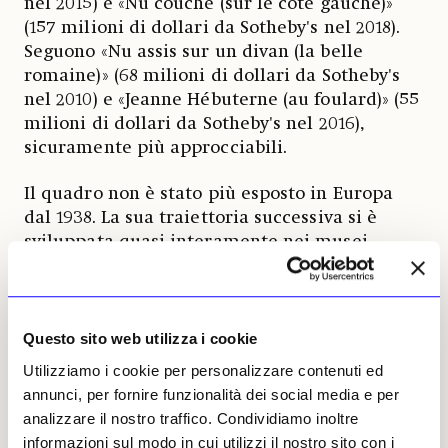
nel 2015) e «Nu couché (sur le côté gauche)»
(157 milioni di dollari da Sotheby's nel 2018).
Seguono «Nu assis sur un divan (la belle
romaine)» (68 milioni di dollari da Sotheby's
nel 2010) e «Jeanne Hébuterne (au foulard)» (55
milioni di dollari da Sotheby's nel 2016),
sicuramente più approcciabili.
Il quadro non è stato più esposto in Europa
dal 1938. La sua traiettoria successiva si è
sviluppata quasi interamente nei musei
americani, con passaggi al MoMA e al
Metropolitan di New York. La prolungata
assenza ha contribuito a isolare l'opera dal
contesto originario, trasformandola in un
Questo sito web utilizza i cookie
documento storico della Parigi delle
Utilizziamo i cookie per personalizzare contenuti ed
avanguardie. Il gesto della mano, appoggiata
annunci, per fornire funzionalità dei social media e per
sul grembo in modo protettivo e al tempo
analizzare il nostro traffico. Condividiamo inoltre
stesso indifferente allo sguardo esterno,
informazioni sul modo in cui utilizzi il nostro sito con i