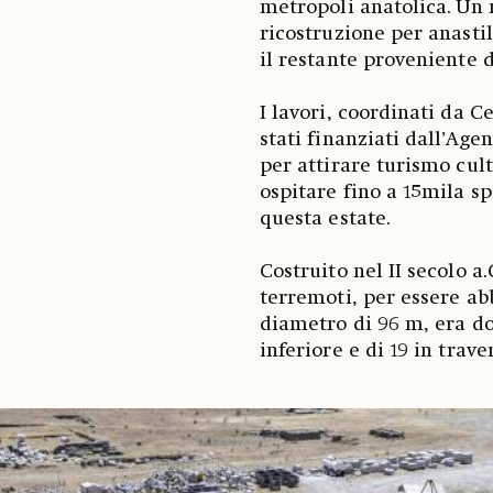
metropoli anatolica. Un 
ricostruzione per anastilo
il restante proveniente d
I lavori, coordinati da C
stati finanziati dall’Age
per attirare turismo cult
ospitare fino a 15mila sp
questa estate.
Costruito nel II secolo a.
terremoti, per essere ab
diametro di 96 m, era do
inferiore e di 19 in trave