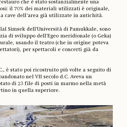
restauro che è stato sostanzialmente una
si: il 70% dei materiali utilizzati è originale,
a cave dell’area già utilizzate in antichità.
elal Simsek dell’Università di Pamukkale, sono
nzia di sviluppo dell’Egeo meridionale (o Geka)
urale, usando il teatro (che in origine poteva
ettatori), per spettacoli e concerti già da
C., è stato poi ricostruito più volte a seguito di
bandonato nel VII secolo d.C. Aveva un
tato di 23 file di posti in marmo nella metà
rtino in quella superiore.