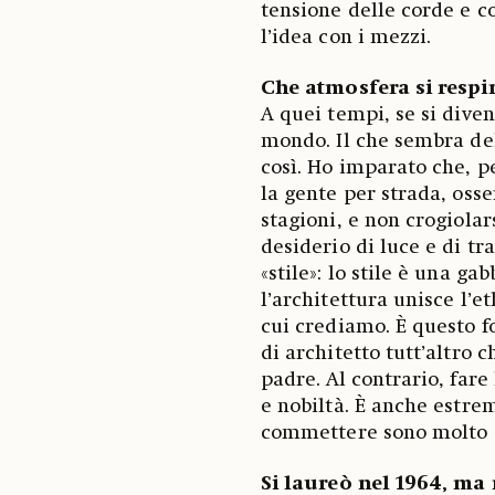
tensione delle corde e c
l’idea con i mezzi.
Che atmosfera si respir
A quei tempi, se si diven
mondo. Il che sembra del
così. Ho imparato che, p
la gente per strada, osse
stagioni, e non crogiolar
desiderio di luce e di tr
«stile»: lo stile è una ga
l’architettura unisce l’et
cui crediamo. È questo f
di architetto tutt’altro 
padre. Al contrario, fare
e nobiltà. È anche estrem
commettere sono molto p
Si laureò nel 1964, ma