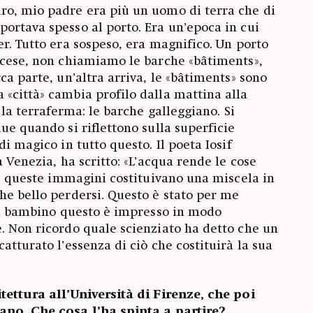
ro, mio padre era più un uomo di terra che di
ortava spesso al porto. Era un’epoca in cui
er. Tutto era sospeso, era magnifico. Un porto
ncese, non chiamiamo le barche «bâtiments»,
ca parte, un’altra arriva, le «bâtiments» sono
«città» cambia profilo dalla mattina alla
a la terraferma: le barche galleggiano. Si
ue quando si riflettono sulla superficie
di magico in tutto questo. Il poeta Iosif
a Venezia, ha scritto: «L’acqua rende le cose
tte queste immagini costituivano una miscela in
he bello perdersi. Questo è stato per me
 un bambino questo è impresso in modo
. Non ricordo quale scienziato ha detto che un
atturato l’essenza di ciò che costituirà la sua
tettura all’Università di Firenze, che poi
ano. Che cosa l’ha spinta a partire?