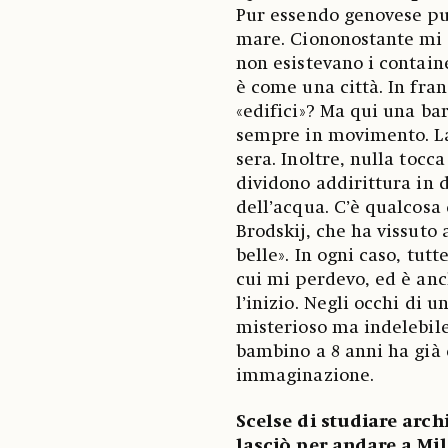
Pur essendo genovese pu
mare. Ciononostante mi p
non esistevano i contain
è come una città. In fra
«edifici»? Ma qui una bar
sempre in movimento. La 
sera. Inoltre, nulla tocc
dividono addirittura in d
dell’acqua. C’è qualcosa 
Brodskij, che ha vissuto 
belle». In ogni caso, tu
cui mi perdevo, ed è anc
l’inizio. Negli occhi di
misterioso ma indelebile
bambino a 8 anni ha già c
immaginazione.
Scelse di studiare archi
lasciò per andare a Mil