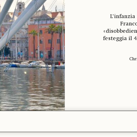
L’infanzia
Franco
«disobbedien
festeggia il
Chr