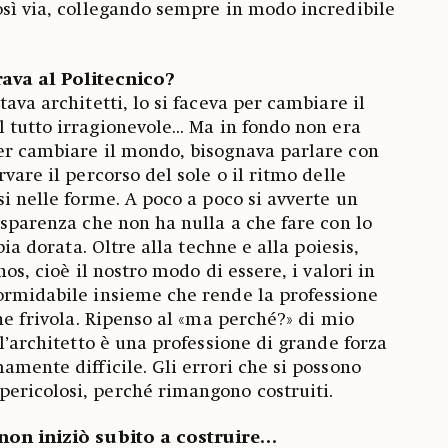
osì via, collegando sempre in modo incredibile
ava al Politecnico?
tava architetti, lo si faceva per cambiare il
 tutto irragionevole... Ma in fondo non era
er cambiare il mondo, bisognava parlare con
rvare il percorso del sole o il ritmo delle
si nelle forme. A poco a poco si avverte un
asparenza che non ha nulla a che fare con lo
bbia dorata. Oltre alla techne e alla poiesis,
hos, cioè il nostro modo di essere, i valori in
ormidabile insieme che rende la professione
che frivola. Ripenso al «ma perché?» di mio
 l’architetto è una professione di grande forza
amente difficile. Gli errori che si possono
ericolosi, perché rimangono costruiti.
 non iniziò subito a costruire…