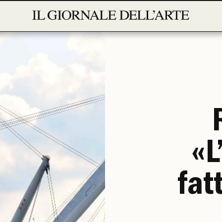
«L
fat