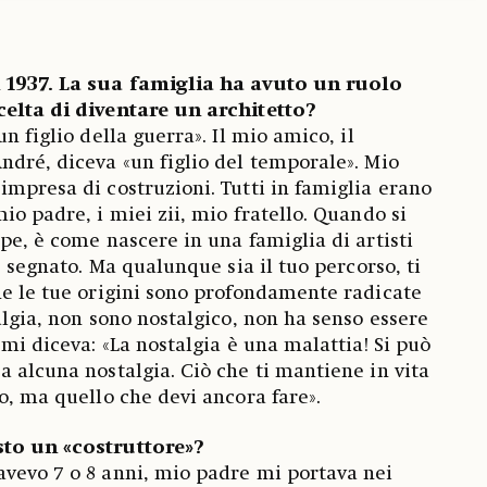
l 1937. La sua famiglia ha avuto un ruolo
celta di diventare un architetto?
n figlio della guerra». Il mio amico, il
ndré, diceva «un figlio del temporale». Mio
impresa di costruzioni. Tutti in famiglia erano
io padre, i miei zii, mio fratello. Quando si
pe, è come nascere in una famiglia di artisti
 è segnato. Ma qualunque sia il tuo percorso, ti
he le tue origini sono profondamente radicate
algia, non sono nostalgico, non ha senso essere
 mi diceva: «La nostalgia è una malattia! Si può
a alcuna nostalgia. Ciò che ti mantiene in vita
o, ma quello che devi ancora fare».
sto un «costruttore»?
vevo 7 o 8 anni, mio padre mi portava nei