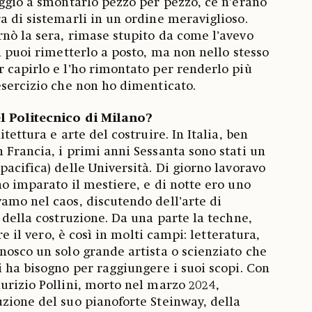
iggio a smontarlo pezzo per pezzo, ce n’erano
a di sistemarli in un ordine meraviglioso.
nò la sera, rimase stupito da come l’avevo
a puoi rimetterlo a posto, ma non nello stesso
 capirlo e l’ho rimontato per renderlo più
esercizio che non ho dimenticato.
l Politecnico di Milano?
tettura e arte del costruire. In Italia, ben
 Francia, i primi anni Sessanta sono stati un
acifica) delle Università. Di giorno lavoravo
ho imparato il mestiere, e di notte ero uno
amo nel caos, discutendo dell’arte di
 della costruzione. Da una parte la techne,
ire il vero, è così in molti campi: letteratura,
nosco un solo grande artista o scienziato che
i ha bisogno per raggiungere i suoi scopi. Con
urizio Pollini, morto nel marzo 2024,
zione del suo pianoforte Steinway, della