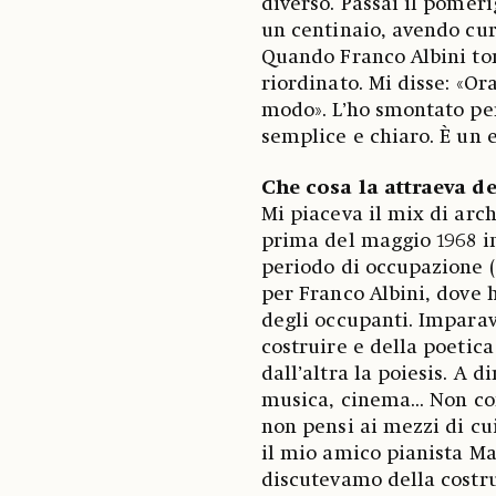
diverso. Passai il pomer
un centinaio, avendo cur
Quando Franco Albini tor
riordinato. Mi disse: «Or
modo». L’ho smontato per
semplice e chiaro. È un 
Che cosa la attraeva de
Mi piaceva il mix di archi
prima del maggio 1968 in
periodo di occupazione (p
per Franco Albini, dove 
degli occupanti. Imparav
costruire e della poetica
dall’altra la poiesis. A d
musica, cinema... Non co
non pensi ai mezzi di cu
il mio amico pianista Ma
discutevamo della costru