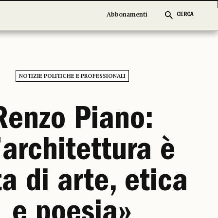
Abbonamenti
Abbonamenti
CERCA
CERCA
NOTIZIE POLITICHE E PROFESSIONALI
Renzo Piano:
’architettura è
ta di arte, etica
e poesia»