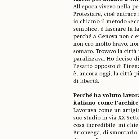
All’epoca vivevo nella pe
Protestare, cioè entrare 
io chiamo il metodo «eco
semplice, è lasciare la f
perché a Genova non c’er
non ero molto bravo, non
somaro. Trovavo la città
paralizzava. Ho deciso d
l’esatto opposto di Fire
è, ancora oggi, la città p
di libertà.
Perché ha voluto lavo
italiano come l’archite
Lavorava come un artigia
suo studio in via XX Set
cosa incredibile: mi chi
Brionvega, di smontarlo