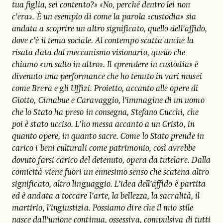
tua figlia, sei contento?» «No, perché dentro lei non
c’era». È un esempio di come la parola «custodia» sia
andata a scoprire un altro significato, quello dell’affido,
dove c’è il tema sociale. Al contempo scatta anche la
risata data dal meccanismo visionario, quello che
chiamo «un salto in altro». Il «prendere in custodia» è
divenuto una performance che ho tenuto in vari musei
come Brera e gli Uffizi. Proietto, accanto alle opere di
Giotto, Cimabue e Caravaggio, l’immagine di un uomo
che lo Stato ha preso in consegna, Stefano Cucchi, che
poi è stato ucciso. L’ho messa accanto a un Cristo, in
quanto opere, in quanto sacre. Come lo Stato prende in
carico i beni culturali come patrimonio, così avrebbe
dovuto farsi carico del detenuto, opera da tutelare. Dalla
comicità viene fuori un ennesimo senso che scatena altro
significato, altro linguaggio. L’idea dell’affido è partita
ed è andata a toccare l’arte, la bellezza, la sacralità, il
martirio, l’ingiustizia. Possiamo dire che il mio stile
nasce dall’unione continua, ossessiva, compulsiva di tutti