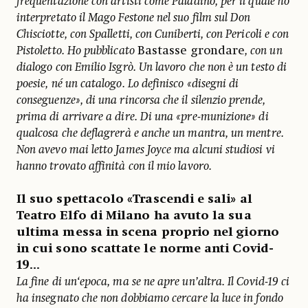
frequentazione con artisti come Paladino, per il quale ho
interpretato il Mago Festone nel suo film sul Don
Chisciotte, con Spalletti, con Cuniberti, con Pericoli e con
Pistoletto. Ho pubblicato
Bastasse grondare
, con un
dialogo con Emilio Isgrò. Un lavoro che non è un testo di
poesie, né un catalogo. Lo definisco «disegni di
conseguenze», di una rincorsa che il silenzio prende,
prima di arrivare a dire. Di una «pre-munizione» di
qualcosa che deflagrerà e anche un mantra, un mentre.
Non avevo mai letto James Joyce ma alcuni studiosi vi
hanno trovato affinità con il mio lavoro.
Il suo spettacolo «Trascendi e sali» al
Teatro Elfo di Milano ha avuto la sua
ultima messa in scena proprio nel giorno
in cui sono scattate le norme anti Covid-
19...
La fine di un‘epoca, ma se ne apre un’altra. Il Covid-19 ci
ha insegnato che non dobbiamo cercare la luce in fondo