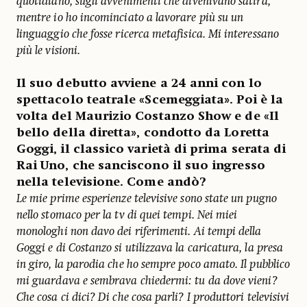
quotidiano, sugli avvenimenti che divenivano satira,
mentre io ho incominciato a lavorare più su un
linguaggio che fosse ricerca metafisica. Mi interessano
più le visioni.
Il suo debutto avviene a 24 anni con lo
spettacolo teatrale «Scemeggiata». Poi è la
volta del Maurizio Costanzo Show e de «Il
bello della diretta», condotto da Loretta
Goggi, il classico varietà di prima serata di
Rai Uno, che sanciscono il suo ingresso
nella televisione. Come andò?
Le mie prime esperienze televisive sono state un pugno
nello stomaco per la tv di quei tempi. Nei miei
monologhi non davo dei riferimenti. Ai tempi della
Goggi e di Costanzo si utilizzava la caricatura, la presa
in giro, la parodia che ho sempre poco amato. Il pubblico
mi guardava e sembrava chiedermi: tu da dove vieni?
Che cosa ci dici? Di che cosa parli? I produttori televisivi