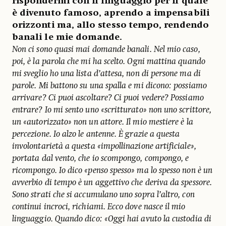
rispondermi con il linguaggio per il quale
è divenuto famoso, aprendo a impensabili
orizzonti ma, allo stesso tempo, rendendo
banali le mie domande.
Non ci sono quasi mai domande banali. Nel mio caso,
poi, è la parola che mi ha scelto. Ogni mattina quando
mi sveglio ho una lista d’attesa, non di persone ma di
parole. Mi battono su una spalla e mi dicono: possiamo
arrivare? Ci puoi ascoltare? Ci puoi vedere? Possiamo
entrare? Io mi sento uno «scritturato» non uno scrittore,
un «autorizzato» non un attore. Il mio mestiere è la
percezione. Io alzo le antenne. È grazie a questa
involontarietà a questa «impollinazione artificiale»,
portata dal vento, che io scompongo, compongo, e
ricompongo. Io dico «penso spesso» ma lo spesso non è un
avverbio di tempo è un aggettivo che deriva da spessore.
Sono strati che si accumulano uno sopra l’altro, con
continui incroci, richiami. Ecco dove nasce il mio
linguaggio. Quando dico: «Oggi hai avuto la custodia di