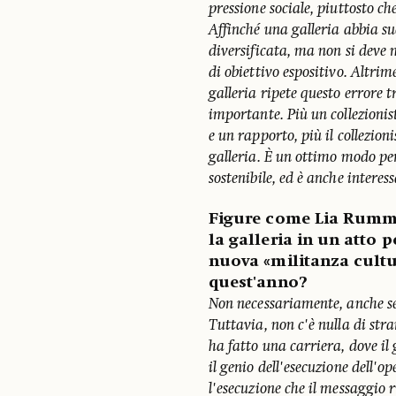
pressione sociale, piuttosto c
Affinché una galleria abbia su
diversificata, ma non si deve 
di obiettivo espositivo. Altri
galleria ripete questo errore 
importante. Più un collezioni
e un rapporto, più il collezion
galleria. È un ottimo modo per
sostenibile, ed è anche interess
Figure come Lia Rumma
la galleria in un atto p
nuova «militanza cultur
quest'anno?
Non necessariamente, anche se
Tuttavia, non c'è nulla di stra
ha fatto una carriera, dove il 
il genio dell'esecuzione dell'o
l'esecuzione che il messaggio 