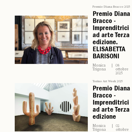
Premio Diana Bracco 2025
Premio Diana
Bracco -
Imprenditrici
ad arte Terza
edizione.
ELISABETTA
BARISONI
Monica
08
Trigona
ottobre
2025
Torino Art Week 2025
Premio Diana
Bracco -
Imprenditrici
ad arte Terza
edizione
Monica
02
Trigona
ottobre