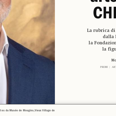
CHR
La rubrica d
dalla
la Fondazion
la fig
Mo
PREMI
ART
stes du Musée de Mougins, Vieux Village de