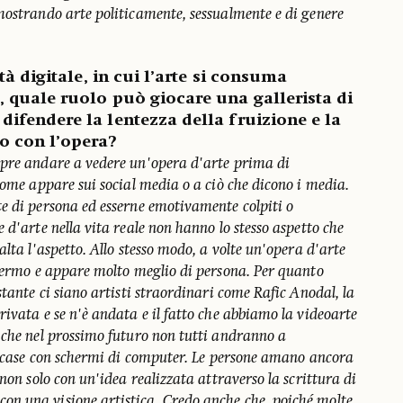
mostrando arte politicamente, sessualmente e di genere
ità digitale, in cui l’arte si consuma
, quale ruolo può giocare una gallerista di
difendere la lentezza della fruizione e la
o con l’opera?
mpre andare a vedere un'opera d'arte prima di
come appare sui social media o a ciò che dicono i media.
e di persona ed esserne emotivamente colpiti o
 d'arte nella vita reale non hanno lo stesso aspetto che
alta l'aspetto. Allo stesso modo, a volte un'opera d'arte
chermo e appare molto meglio di persona. Per quanto
stante ci siano artisti straordinari come Rafic Anodal, la
ivata e se n'è andata e il fatto che abbiamo la videoarte
 che nel prossimo futuro non tutti andranno a
ro case con schermi di computer. Le persone amano ancora
non solo con un'idea realizzata attraverso la scrittura di
n una visione artistica. Credo anche che, poiché molte