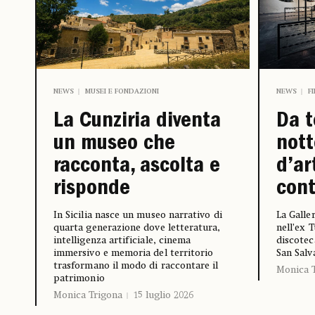
NEWS
MUSEI E FONDAZIONI
NEWS
F
La Cunziria diventa
Da t
un museo che
nott
racconta, ascolta e
d’ar
risponde
con
In Sicilia nasce un museo narrativo di
La Galle
quarta generazione dove letteratura,
nell’ex 
intelligenza artificiale, cinema
discotec
immersivo e memoria del territorio
San Salv
trasformano il modo di raccontare il
Monica 
patrimonio
Monica Trigona
15 luglio 2026