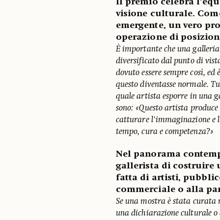
Il premio celebra l’equ
visione culturale. Come
emergente, un vero pro
operazione di posizio
È importante che una galleria 
diversificato dal punto di vist
dovuto essere sempre così, ed è
questo diventasse normale. Tu
quale artista esporre in una g
sono: «Questo artista produce
catturare l'immaginazione e l'
tempo, cura e competenza?»
Nel panorama contempo
gallerista di costruire
fatta di artisti, pubbli
commerciale o alla par
Se una mostra è stata curata 
una dichiarazione culturale o d