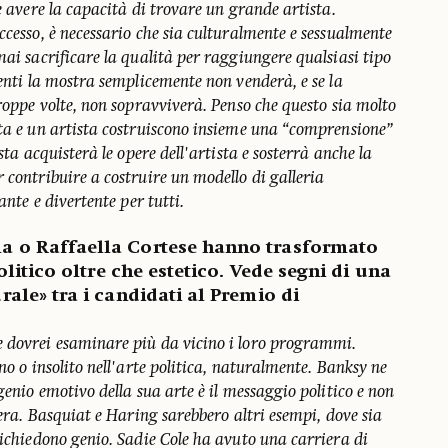
he avere la capacità di trovare un grande artista.
ccesso, è necessario che sia culturalmente e sessualmente
mai sacrificare la qualità per raggiungere qualsiasi tipo
menti la mostra semplicemente non venderà, e se la
troppe volte, non sopravviverà. Penso che questo sia molto
sta e un artista costruiscono insieme una “comprensione”
ista acquisterà le opere dell'artista e sosterrà anche la
 contribuire a costruire un modello di galleria
ante e divertente per tutti.
 o Raffaella Cortese hanno trasformato
olitico oltre che estetico. Vede segni di una
ale» tra i candidati al Premio di
 dovrei esaminare più da vicino i loro programmi.
no o insolito nell'arte politica, naturalmente. Banksy ne
genio emotivo della sua arte è il messaggio politico e non
pera. Basquiat e Haring sarebbero altri esempi, dove sia
richiedono genio. Sadie Cole ha avuto una carriera di