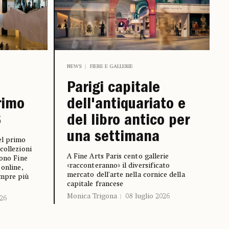
NEWS
FIERE E GALLERIE
Parigi capitale
rimo
dell'antiquariato e
6
del libro antico per
una settimana
el primo
collezioni
A Fine Arts Paris cento gallerie
cono Fine
«racconteranno» il diversificato
 online,
mercato dell'arte nella cornice della
empre più
capitale francese
Monica Trigona
08 luglio 2026
026