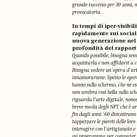
grande successo per 30 anni, 
provocatoria.
In tempi di iper-visibil
rapidamente sui social
nuova generazione nel 
profondità del rapport
Quando possibile, bisogna se
acquistarla e non affidarsi a 
Bisogna vedere un'opera d'art
innamorarsene. Spesso le opere
hanno sullo schermo, che ne es
non sembra così bella sullo s
riguarda l'arte digitale, nono
breve moda degli NFT che è arr
fin dagli anni '60 dimostrano
tappezzare le pareti delle lo
interagire con l'artigianato e 
un programma per computer co