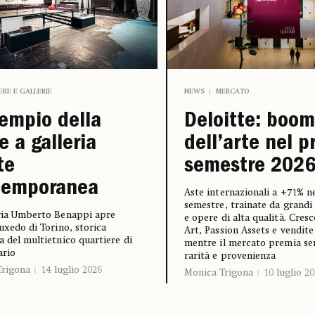
IERE E GALLERIE
NEWS
MERCATO
empio della
Deloitte: boom
e a galleria
dell’arte nel p
te
semestre 202
temporanea
Aste internazionali a +71% n
semestre, trainate da grandi 
ria Umberto Benappi apre
e opere di alta qualità. Cres
Tuxedo di Torino, storica
Art, Passion Assets e vendite
a del multietnico quartiere di
mentre il mercato premia s
ario
rarità e provenienza
Trigona
14 luglio 2026
Monica Trigona
10 luglio 2