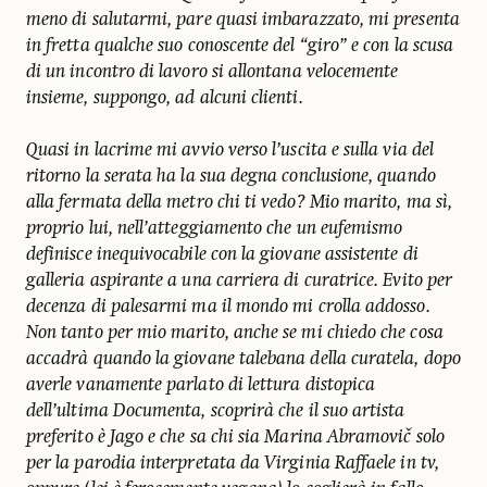
meno di salutarmi, pare quasi imbarazzato, mi presenta
in fretta qualche suo conoscente del “giro” e con la scusa
di un incontro di lavoro si allontana velocemente
insieme, suppongo, ad alcuni clienti.
Quasi in lacrime mi avvio verso l’uscita e sulla via del
ritorno la serata ha la sua degna conclusione, quando
alla fermata della metro chi ti vedo? Mio marito, ma sì,
proprio lui, nell’atteggiamento che un eufemismo
definisce inequivocabile con la giovane assistente di
galleria aspirante a una carriera di curatrice. Evito per
decenza di palesarmi ma il mondo mi crolla addosso.
Non tanto per mio marito, anche se mi chiedo che cosa
accadrà quando la giovane talebana della curatela, dopo
averle vanamente parlato di lettura distopica
dell’ultima Documenta, scoprirà che il suo artista
preferito è Jago e che sa chi sia Marina Abramovič solo
per la parodia interpretata da Virginia Raffaele in tv,