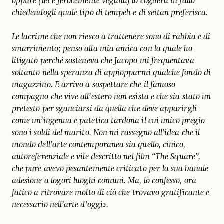
oppure (lei è ferocemente vegana) lo coglierà in fallo
chiedendogli quale tipo di tempeh e di seitan preferisca.
Le lacrime che non riesco a trattenere sono di rabbia e di
smarrimento; penso alla mia amica con la quale ho
litigato perché sosteneva che Jacopo mi frequentava
soltanto nella speranza di appiopparmi qualche fondo di
magazzino. E arrivo a sospettare che il famoso
compagno che vive all’estero non esista e che sia stato un
pretesto per sganciarsi da quella che deve apparirgli
come un’ingenua e patetica tardona il cui unico pregio
sono i soldi del marito. Non mi rassegno all’idea che il
mondo dell’arte contemporanea sia quello, cinico,
autoreferenziale e vile descritto nel film “The Square”,
che pure avevo pesantemente criticato per la sua banale
adesione a logori luoghi comuni. Ma, lo confesso, ora
fatico a ritrovare molto di ciò che trovavo gratificante e
necessario nell’arte d’oggi».