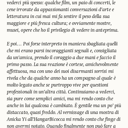
vederci più spesso: qualche film, un paio di concerti, le
cene irrorate da appassionanti conversazioni d’arte e
letteratura in cui mai mi fa sentire il peso della sua
maggiore e più fresca cultura; e ovviamente mostre,
musei, opere che ho il privilegio di vedere in anteprima.
E poi… Poi forse interpreto in maniera sbagliata quelli
che mi erano parsi incoraggianti segnali e, consigliata
da un’amica, prendo il coraggio a due mani e faccio il
primo passo. La sua reazione è cortese, amichevolmente
affettuosa, ma con uno dei suoi disarmanti sorrisi mi
rivela che da qualche anno ha un compagno al quale è
molto legato anche se purtroppo vive per questioni
professionali in un’altra città. Continuiamo a vederci,
sia pure come semplici amici, ma mi rendo conto che
anche in lui qualcosa è cambiato. È gentile ma un po’ più
distaccato, quasi freddo. Al vernissage di una mostra di
Anicka Yi all’HangarBicocca mi rendo conto che finge di
non avermi notato. Quando finalmente non può fare a