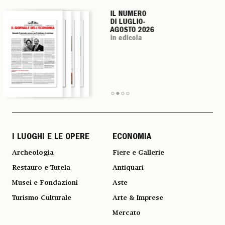
IL NUMERO
IL NUMERO
IL NUMERO
IL NUMERO
DI LUGLIO-
DI LUGLIO-
DI LUGLIO-
DI LUGLIO-
AGOSTO 2026
AGOSTO 2026
AGOSTO 2026
AGOSTO 2026
in edicola
in edicola
in edicola
in edicola
I LUOGHI E LE OPERE
ECONOMIA
Archeologia
Fiere e Gallerie
Restauro e Tutela
Antiquari
Musei e Fondazioni
Aste
Turismo Culturale
Arte & Imprese
Mercato