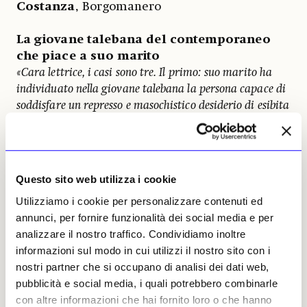
Costanza
, Borgomanero
La giovane talebana del contemporaneo
che piace a suo marito
«Cara lettrice, i casi sono tre. Il primo: suo marito ha
individuato nella giovane talebana la persona capace di
soddisfare un represso e masochistico desiderio di esibita
inferiorità facendosi infliggere umilianti o
semplicemente intollerabili esperienze espositive o
performative, per non parlare di un entourage di
addetti ai lavori (tra i quali sguazza la sua nuova
Questo sito web utilizza i cookie
fiamma) non particolarmente gradevole e tollerante,
Utilizziamo i cookie per personalizzare contenuti ed
data l’altissima percentuale di adepti fondamentalisti.
annunci, per fornire funzionalità dei social media e per
analizzare il nostro traffico. Condividiamo inoltre
La seconda ipotesi, non così peregrina di questi tempi, è
informazioni sul modo in cui utilizzi il nostro sito con i
che abbia realmente deciso di convertirsi, passando
nostri partner che si occupano di analisi dei dati web,
attraverso i tre gradi previsti per la progressiva ascesi
pubblicità e social media, i quali potrebbero combinarle
verso la perfezione: il pentimento per gli errori pregressi
con altre informazioni che hai fornito loro o che hanno
(consistente in cruenti atti espiatori, tra i quali