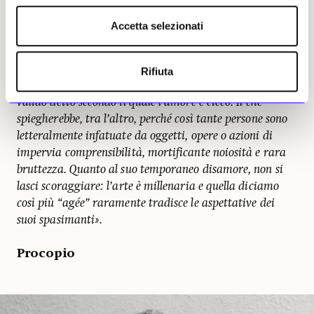
Ma proprio la seconda ipotesi potrebbe orientarci verso
una terza possibilità, quella di un normalissimo flirt di
Accetta selezionati
breve durata, perché sono poche le persone capaci di
sopportare anche soltanto un happening di Eat art di
Rirkrit Tiravanija: non tanto per il menu, quanto per i
Rifiuta
commensali. Il tutto, beninteso, al netto del pur sempre
valido detto secondo il quale l’amore è cieco. Il che
spiegherebbe, tra l’altro, perché così tante persone sono
letteralmente infatuate da oggetti, opere o azioni di
impervia comprensibilità, mortificante noiosità e rara
bruttezza. Quanto al suo temporaneo disamore, non si
lasci scoraggiare: l’arte è millenaria e quella diciamo
così più “agée” raramente tradisce le aspettative dei
suoi spasimanti».
Procopio