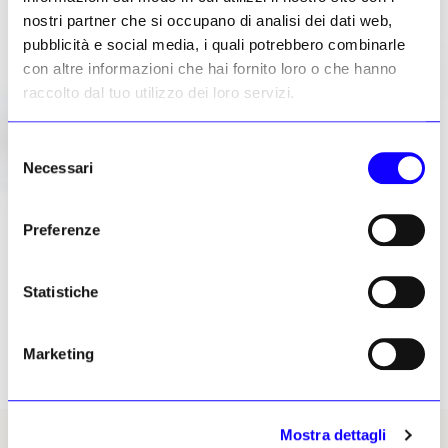
nostri partner che si occupano di analisi dei dati web,
pubblicità e social media, i quali potrebbero combinarle
con altre informazioni che hai fornito loro o che hanno
raccolto dal tuo utilizzo dei loro servizi.
Selezione
Necessari
del
consenso
Preferenze
Statistiche
Marketing
Mostra dettagli
La valigetta in pelle marrone di Howard Carter che compare nella medesima vendita di