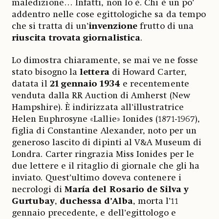
maledizione… Infatti, non lo è. Chi è un po’
addentro nelle cose egittologiche sa da tempo
che si tratta di un’
invenzione
frutto di una
riuscita trovata giornalistica
.
Lo dimostra chiaramente, se mai ve ne fosse
stato bisogno la
lettera
di Howard Carter,
datata il
21 gennaio 1934
e recentemente
venduta dalla RR Auction di Amherst (New
Hampshire). È indirizzata all’illustratrice
Helen Euphrosyne «Lallie» Ionides (1871-1967),
figlia di Constantine Alexander, noto per un
generoso lascito di dipinti al V&A Museum di
Londra. Carter ringrazia Miss Ionides per le
due lettere e il ritaglio di giornale che gli ha
inviato. Quest’ultimo doveva contenere i
necrologi di
María del Rosario de Silva y
Gurtubay
,
duchessa d’Alba
, morta l’11
gennaio precedente, e dell’egittologo e