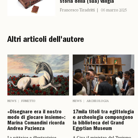
storia della (sua) valigia
Francesco Tiradritti
06 marzo 2025
Altri articoli dell'autore
NEWS
ARCHEOLOGIA
NEWS
FUMETTO
17mila titoli tra egittologia
«Disegnare era il nostro
e archeologia compongono
modo di giocare insieme»:
la biblioteca del Grand
Marina Comandini ricorda
Egyptian Museum
Andrea Pazienza