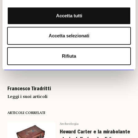
RR Auction
Accetta tutti
Francesco Tiradritti, 27 marzo
Accetta selezionati
2026 | © Riproduzione
riservata
Rifiuta
Francesco Tiradritti
Leggi i suoi articoli
ARTICOLI CORRELATI
Archeologia
Howard Carter e la mirabolante