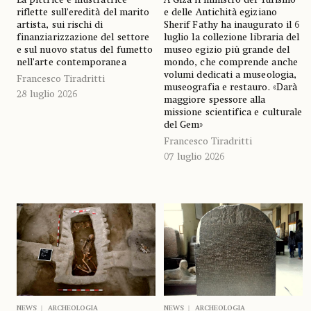
A Giza il ministro del Turismo
La pittrice e illustratrice
e delle Antichità egiziano
riflette sull'eredità del marito
Sherif Fathy ha inaugurato il 6
artista, sui rischi di
luglio la collezione libraria del
finanziarizzazione del settore
museo egizio più grande del
e sul nuovo status del fumetto
mondo, che comprende anche
nell'arte contemporanea
volumi dedicati a museologia,
Francesco Tiradritti
museografia e restauro. «Darà
28 luglio 2026
maggiore spessore alla
missione scientifica e culturale
del Gem»
Francesco Tiradritti
07 luglio 2026
NEWS
ARCHEOLOGIA
NEWS
ARCHEOLOGIA