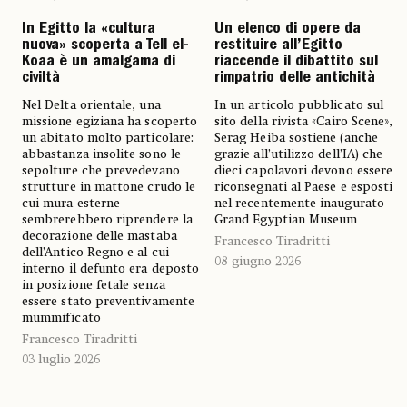
In Egitto la «cultura
Un elenco di opere da
nuova» scoperta a Tell el-
restituire all’Egitto
Koaa è un amalgama di
riaccende il dibattito sul
civiltà
rimpatrio delle antichità
Nel Delta orientale, una
In un articolo pubblicato sul
missione egiziana ha scoperto
sito della rivista «Cairo Scene»,
un abitato molto particolare:
Serag Heiba sostiene (anche
abbastanza insolite sono le
grazie all’utilizzo dell’IA) che
sepolture che prevedevano
dieci capolavori devono essere
strutture in mattone crudo le
riconsegnati al Paese e esposti
cui mura esterne
nel recentemente inaugurato
sembrerebbero riprendere la
Grand Egyptian Museum
decorazione delle mastaba
Francesco Tiradritti
dell’Antico Regno e al cui
08 giugno 2026
interno il defunto era deposto
in posizione fetale senza
essere stato preventivamente
mummificato
Francesco Tiradritti
03 luglio 2026