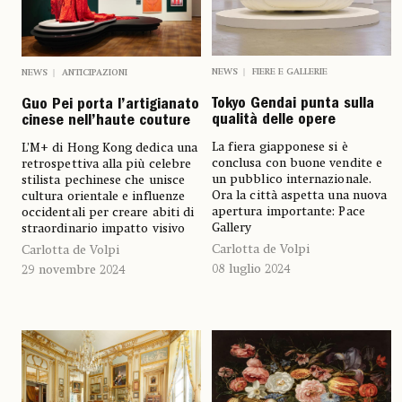
NEWS
FIERE E GALLERIE
NEWS
ANTICIPAZIONI
Tokyo Gendai punta sulla
Guo Pei porta l’artigianato
qualità delle opere
cinese nell’haute couture
La fiera giapponese si è
L’M+ di Hong Kong dedica una
conclusa con buone vendite e
retrospettiva alla più celebre
un pubblico internazionale.
stilista pechinese che unisce
Ora la città aspetta una nuova
cultura orientale e influenze
apertura importante: Pace
occidentali per creare abiti di
Gallery
straordinario impatto visivo
Carlotta de Volpi
Carlotta de Volpi
08 luglio 2024
29 novembre 2024