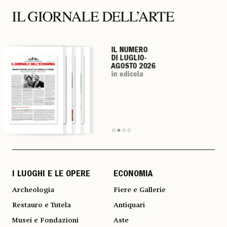
IL NUMERO
IL NUMERO
IL NUMERO
IL NUMERO
DI LUGLIO-
DI LUGLIO-
DI LUGLIO-
DI LUGLIO-
AGOSTO 2026
AGOSTO 2026
AGOSTO 2026
AGOSTO 2026
in edicola
in edicola
in edicola
in edicola
I LUOGHI E LE OPERE
ECONOMIA
Archeologia
Fiere e Gallerie
Restauro e Tutela
Antiquari
Musei e Fondazioni
Aste