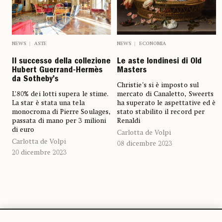
NEWS
ASTE
NEWS
ECONOMIA
Il successo della collezione
Le aste londinesi di Old
Hubert Guerrand-Hermès
Masters
da Sotheby’s
Christie’s si è imposto sul
L’80% dei lotti supera le stime.
mercato di Canaletto, Sweerts
La star è stata una tela
ha superato le aspettative ed è
monocroma di Pierre Soulages,
stato stabilito il record per
passata di mano per 3 milioni
Renaldi
di euro
Carlotta de Volpi
Carlotta de Volpi
08 dicembre 2023
20 dicembre 2023