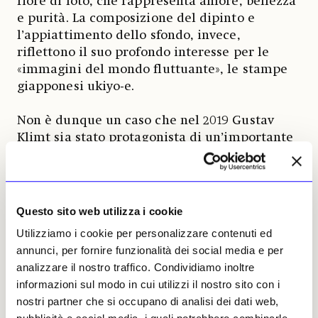
fiore di loto, che rappresenta amore, bellezza
e purità. La composizione del dipinto e
l’appiattimento dello sfondo, invece,
riflettono il suo profondo interesse per le
«immagini del mondo fluttuante», le stampe
giapponesi ukiyo-e.
Non è dunque un caso che nel 2019 Gustav
Klimt sia stato protagonista di un’importante
retrospettiva al Tokyo Metropolitan Art
Museum, e che lo scorso maggio i collezionisti
asiatici abbiano rappresentato più di un terzo
del valore totale delle vendite durante la
Questo sito web utilizza i cookie
Modern Evening Sale di Sotheby’s a New York.
Utilizziamo i cookie per personalizzare contenuti ed
In quell’occasione, Klimt era presente con il
annunci, per fornire funzionalità dei social media e per
suggestivo paesaggio acquatico «Insel im
analizzare il nostro traffico. Condividiamo inoltre
Attersee», aggiudicato per 53,2 milioni di
informazioni sul modo in cui utilizzi il nostro sito con i
dollari proprio a un collezionista privato
nostri partner che si occupano di analisi dei dati web,
giapponese.