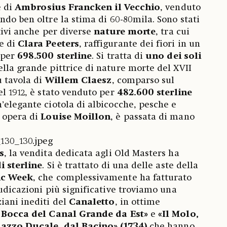
e di
Ambrosius Francken il Vecchio
, venduto
ndo ben oltre la stima di 60-80mila. Sono stati
itivi anche per diverse
nature morte
, tra cui
e di
Clara Peeters
, raffigurante dei fiori in un
 per
698.500 sterline
. Si tratta di
uno dei soli
ella grande pittrice di nature morte del XVII
u tavola di
Willem Claesz
, comparso sul
l 1912, è stato venduto per
482.600 sterline
’elegante ciotola di albicocche, pesche e
 opera di
Louise Moillon
, è passata di mano
s
, la vendita dedicata agli Old Masters ha
i sterline
. Si è trattato di una delle aste della
ic Week
, che complessivamente ha fatturato
iudicazioni più significative troviamo una
iani inediti del
Canaletto
, in ottime
 Bocca del Canal Grande da Est»
e
«Il Molo,
alazzo Ducale, dal Bacino» (1734)
che hanno