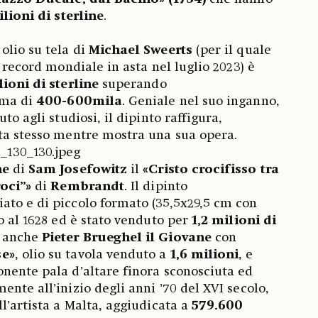
lioni di sterline
.
olio su tela di
Michael Sweerts
(per il quale
n record mondiale in asta nel luglio 2023) è
lioni di sterline
superando
ima di
400-600mila
. Geniale nel suo inganno,
to agli studiosi, il dipinto raffigura,
ta stesso mentre mostra una sua opera.
ne
di
Sam Josefowitz
il
«Cristo crocifisso tra
roci”»
di
Rembrandt
. Il dipinto
ato e di piccolo formato (35,5x29,5 cm con
o al 1628 ed è stato venduto per
1,2 milioni di
e anche
Pieter Brueghel il Giovane
con
se»
, olio su tavola venduto a
1,6 milioni
, e
nente pala d’altare finora sconosciuta ed
nte all’inizio degli anni ’70 del XVI secolo,
l’artista a Malta, aggiudicata a
579.600