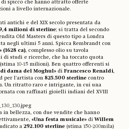
ti di spicco che hanno attratto offerte
zioni a livello internazionale.
nti antichi e del XIX secolo presentata da
9,4 milioni di sterline
; si tratta del secondo
vendita Old Masters di questo tipo a Londra
asta negli ultimi 5 anni. Spicca Rembrandt con
 (1628 ca)
, complesso olio su tavola
i di studi e ricerche, che ha toccato quota
(stima 10-15 milioni). Ben quattro offerenti si
o di dama del Moghul»
di
Francesco Renaldi
,
d per l’artista con
825.500 sterline
contro
 Un ritratto raro e intrigante, in cui una
nata con raffinati gioielli indiani del XVIII
sa in bellezza, con due vendite che hanno
pettivamente,
«Una festa musicale»
di
Willem
iudicato a
292.100 sterline
(stima 150-200mila)