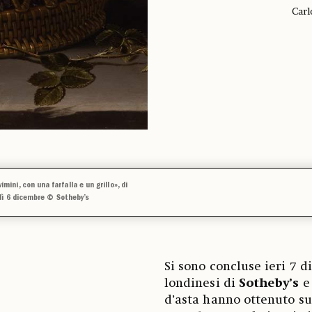
Carl
vimini, con una farfalla e un grillo», di
dì 6 dicembre © Sotheby’s
Si sono concluse ieri 7 d
londinesi di
Sotheby’s
d’asta hanno ottenuto suc