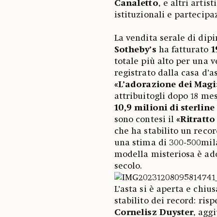
Canaletto
, e altri artis
istituzionali e partecipa
La vendita serale di dipi
Sotheby’s
ha fatturato
1
totale più alto per una 
registrato dalla casa d’
«L’adorazione dei Magi»
attribuitogli dopo 18 mes
10,9 milioni di sterline
sono contesi il
«Ritratt
che ha stabilito un recor
una stima di 300-500mila.
modella misteriosa è ador
secolo.
L’asta si è aperta e chiu
stabilito dei record: ris
Cornelisz Duyster
, agg