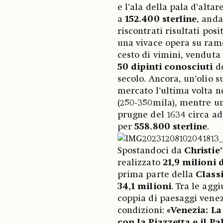
e l’ala della pala d’altar
a
152.400 sterline
, anda
riscontrati risultati pos
una vivace opera su ram
cesto di vimini, venduta
50 dipinti conosciuti
d
secolo. Ancora, un’olio s
mercato l’ultima volta ne
(250-350mila), mentre un
prugne del 1634 circa ad
per
558.800 sterline
.
Spostandoci da
Christie’
realizzato
21,9 milioni d
prima parte della
Class
34,1 milioni
. Tra le agg
coppia di paesaggi venez
condizioni:
«Venezia: La
con la Piazzetta e il P