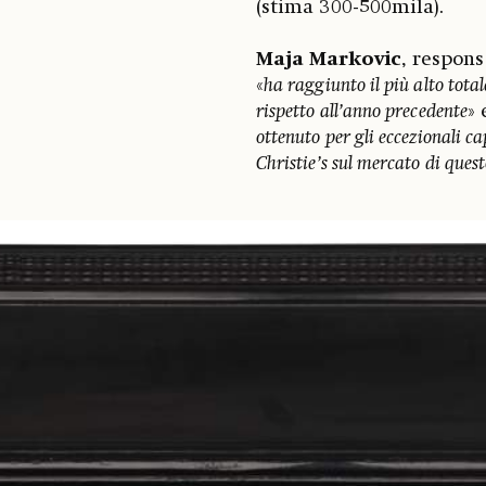
(stima 300-500mila).
Maja Markovic
, respons
«
ha raggiunto il più alto tot
rispetto all’anno precedente
» 
ottenuto per gli eccezionali c
Christie’s sul mercato di quest