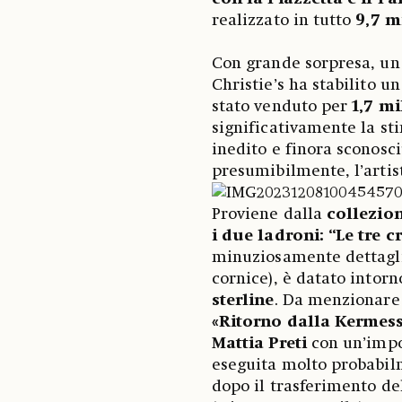
realizzato in tutto
9,7 mi
Con grande sorpresa, un 
Christie’s ha stabilito u
stato venduto per
1,7 mi
significativamente la st
inedito e finora sconosciu
presumibilmente, l’artis
Proviene dalla
collezio
i due ladroni: “Le tre c
minuziosamente dettagli
cornice), è datato intorn
sterline
. Da menzionar
«Ritorno dalla Kermes
Mattia Preti
con un’impo
eseguita molto probabilme
dopo il trasferimento del