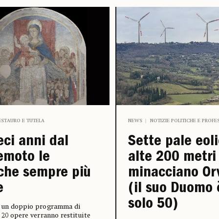
ESTAURO E TUTELA
NEWS
NOTIZIE POLITICHE E PROFE
eci anni dal
Sette pale eol
emoto le
alte 200 metri
che sempre più
minacciano Or
e
(il suo Duomo 
solo 50)
o un doppio programma di
: 20 opere verranno restituite