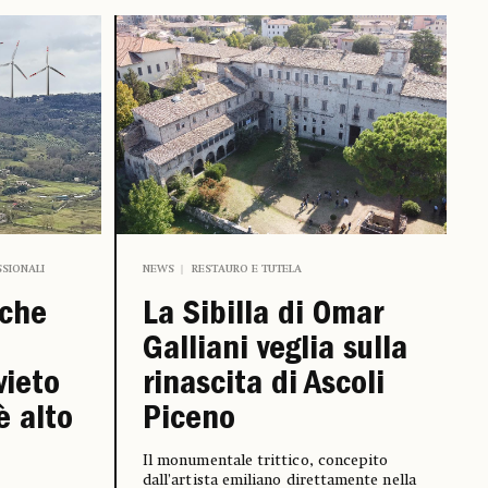
SSIONALI
NEWS
RESTAURO E TUTELA
iche
La Sibilla di Omar
Galliani veglia sulla
vieto
rinascita di Ascoli
è alto
Piceno
Il monumentale trittico, concepito
dall’artista emiliano direttamente nella