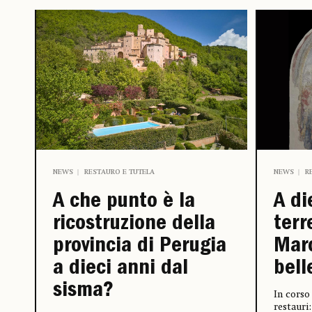
NEWS
RESTAURO E TUTELA
NEWS
R
A che punto è la
A di
ricostruzione della
terr
provincia di Perugia
Mar
a dieci anni dal
bell
sisma?
In cors
restauri