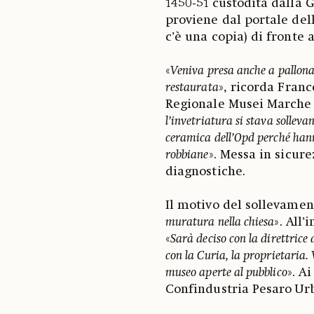
1450-51 custodita dalla 
proviene dal portale del
c’è una copia) di fronte 
«
Veniva presa anche a pallonat
restaurata
», ricorda Franc
Regionale Musei Marche 
l’invetriatura si stava solleva
ceramica dell’Opd perché hann
robbiane
». Messa in sicure
diagnostiche.
Il motivo del sollevamen
muratura nella chiesa
». All
«
Sarà deciso con la direttrice
con la Curia, la proprietaria.
museo aperte al pubblico
». A
Confindustria Pesaro Urb