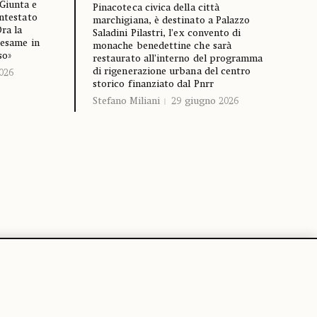
Giunta e
Pinacoteca civica della città
ontestato
marchigiana, è destinato a Palazzo
Ora la
Saladini Pilastri, l’ex convento di
iesame in
monache benedettine che sarà
so»
restaurato all’interno del programma
di rigenerazione urbana del centro
026
storico finanziato dal Pnrr
Stefano Miliani
29 giugno 2026