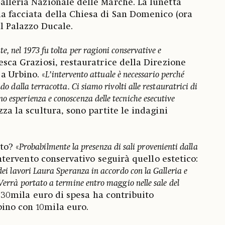
Galleria Nazionale delle Marche. La lunetta
la facciata della Chiesa di San Domenico (ora
al Palazzo Ducale.
e, nel 1973 fu tolta per ragioni conservative e
esca Graziosi, restauratrice della Direzione
a Urbino. «
L’intervento attuale è necessario perché
ndo dalla terracotta. Ci siamo rivolti alle restauratrici di
o esperienza e conoscenza delle tecniche esecutive
zza la scultura, sono partite le indagini
to? «
Probabilmente la presenza di sali provenienti dalla
’intervento conservativo seguirà quello estetico:
 dei lavori Laura Speranza in accordo con la Galleria e
 Verrà portato a termine entro maggio nelle sale del
i 30mila euro di spesa ha contribuito
ino con 10mila euro.