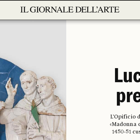
Luc
pr
L’Opificio 
«Madonna co
1450-51 cu