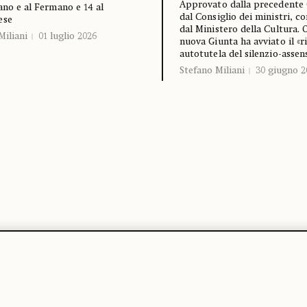
Approvato dalla precedente 
lano e al Fermano e 14 al
dal Consiglio dei ministri, c
ese
dal Ministero della Cultura. 
Miliani
01 luglio 2026
nuova Giunta ha avviato il «r
autotutela del silenzio-assen
Stefano Miliani
30 giugno 2