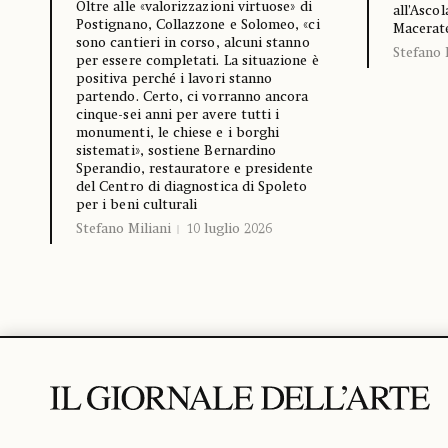
Oltre alle «valorizzazioni virtuose» di
all’Asco
Postignano, Collazzone e Solomeo, «ci
Macerat
sono cantieri in corso, alcuni stanno
Stefano 
per essere completati. La situazione è
positiva perché i lavori stanno
partendo. Certo, ci vorranno ancora
cinque-sei anni per avere tutti i
monumenti, le chiese e i borghi
sistemati», sostiene Bernardino
Sperandio, restauratore e presidente
del Centro di diagnostica di Spoleto
per i beni culturali
Stefano Miliani
10 luglio 2026