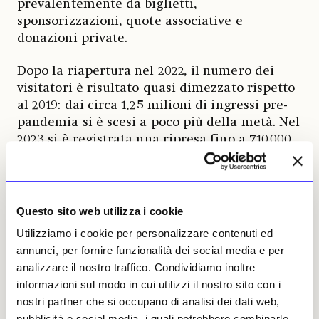
prevalentemente da biglietti,
sponsorizzazioni, quote associative e
donazioni private.
Dopo la riapertura nel 2022, il numero dei
visitatori è risultato quasi dimezzato rispetto
al 2019: dai circa 1,25 milioni di ingressi pre-
pandemia si è scesi a poco più della metà. Nel
2023 si è registrata una ripresa fino a 710.000
presenze, ma nel 2024 il dato è nuovamente
calato a 622.000. Nel tentativo di contenere i
costi, lo scorso anno l’istituzione aveva
annunciato la possibile soppressione di 60
Questo sito web utilizza i cookie
posti di lavoro - pari a circa il 18% del
Utilizziamo i cookie per personalizzare contenuti ed
personale - decisione che aveva suscitato forti
annunci, per fornire funzionalità dei social media e per
proteste. Al momento, tuttavia, i tagli non
analizzare il nostro traffico. Condividiamo inoltre
sono stati attuati.
informazioni sul modo in cui utilizzi il nostro sito con i
nostri partner che si occupano di analisi dei dati web,
Sul fronte espositivo, l’Accademia ha
pubblicità e social media, i quali potrebbero combinarle