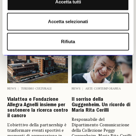
Accetta tutti
Leggi i suoi articoli
Accetta selezionati
Altri articoli dell'autore
Rifiuta
NEWS
TURISMO CULTURALE
NEWS
ARTE CONTEMPORANEA
Vialattea e Fondazione
Il sorriso della
Allegra Agnelli insieme per
Guggenheim. Un ricordo di
sostenere la ricerca contro
Maria Rita Cerilli
il cancro
Responsabile del
L’obiettivo della partnership è
Dipartimento Comunicazione
trasformare eventi sportivi e
della Collezione Peggy
momenti di aggregazione in
Guggenheim, Maria Rita Cerilli