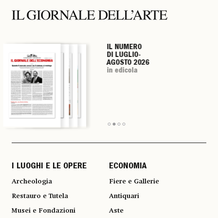
IL NUMERO
IL NUMERO
IL NUMERO
IL NUMERO
DI LUGLIO-
DI LUGLIO-
DI LUGLIO-
DI LUGLIO-
AGOSTO 2026
AGOSTO 2026
AGOSTO 2026
AGOSTO 2026
in edicola
in edicola
in edicola
in edicola
I LUOGHI E LE OPERE
ECONOMIA
Archeologia
Fiere e Gallerie
Restauro e Tutela
Antiquari
Musei e Fondazioni
Aste