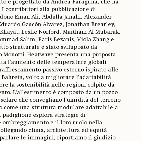
rato e progettato da Andrea Faraguna, che ha
 I contributori alla pubblicazione di
ono Eman Ali, Abdulla Janahi, Alexander
 Eduardo Gascón Alvarez, Jonathan Brearley,
Al Khayat, Leslie Norford, Maitham Al Mubarak,
mmad Salim, Paris Bezanis, Viola Zhang e
tto strutturale è stato sviluppato da
o Monotti. Heatwave presenta una proposta
nta l'aumento delle temperature globali.
raffrescamento passivo esterno ispirato alle
 Bahrein, volto a migliorare l'adattabilità
e la sostenibilità nelle regioni colpite da
ento. L'allestimento è composto da un pozzo
solare che convogliano l'umidità del terreno
to come una struttura modulare adattabile a
Il padiglione esplora strategie di
 ombreggiamento e il loro ruolo nella
collegando clima, architettura ed equità
 parlare le immagini, riportiamo il giudizio