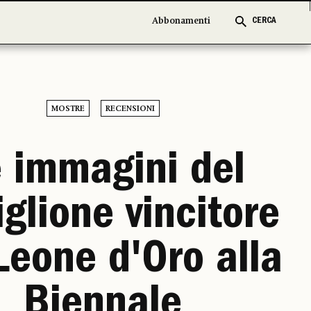
Abbonamenti
Abbonamenti
CERCA
CERCA
MOSTRE
RECENSIONI
 immagini del
glione vincitore
Leone d'Oro alla
Biennale