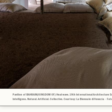
Pavilion of BAHRAIN(KINGDOM OF) Heatwave. 19th International Architecture Exh
Intelligens. Natural. Artificial. Collective. Courtesy: La Biennale di Venezia - Fo