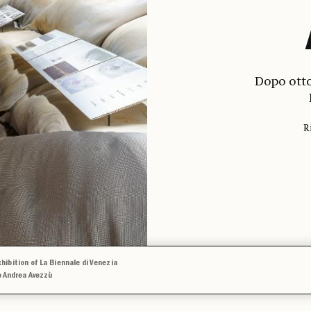
Dopo otto
R
ibition of La Biennale di Venezia
to Andrea Avezzù