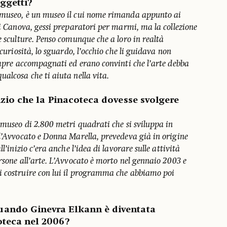
ggetti?
 museo, è un museo il cui nome rimanda appunto ai
di Canova, gessi preparatori per marmi, ma la collezione
e sculture. Penso comunque che a loro in realtà
 curiosità, lo sguardo, l’occhio che li guidava non
empre accompagnati ed erano convinti che l’arte debba
alcosa che ti aiuta nella vita.
nizio che la Pinacoteca dovesse svolgere
 museo di 2.800 metri quadrati che si sviluppa in
 l’Avvocato e Donna Marella, prevedeva già in origine
l’inizio c’era anche l’idea di lavorare sulle attività
rsone all’arte. L’Avvocato è morto nel gennaio 2003 e
i costruire con lui il programma che abbiamo poi
uando Ginevra Elkann è diventata
oteca nel 2006?