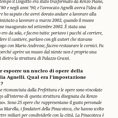
rattempo il Lingotto era stato trasformato da Renzo Piano,
 ’80 e negli anni ’90, e l’avvocato Agnelli aveva l’idea di
e ho saputo che avrei dovuto andare a lavorare alla
 iniziato a lavorare a marzo 2002, quando il museo
nne inaugurato nel settembre 2002. È stata una
 ero da sola, e facevo tutto: portavo i pacchi al corriere,
dere il cantiere, parlavo con gli autori che stavano
alogo con Mario Andreose, facevo restaurare le cornici. Fu
perché aprire un museo dal niente non è proprio una
 dietro la struttura di Palazzo Grassi.
r esporre un nucleo di opere della
lia Agnelli. Qual era l’impostazione
a?
 riconosciuta dalla Prefettura e le opere sono vincolate
uogo all’interno di questa struttura disegnata da Renzo
no». Sono 25 opere che rappresentano il gusto personale
na Marella, i fondatori della Pinacoteca, che hanno scelto
etre miliari per condividerle con la città. La Pinacoteca è