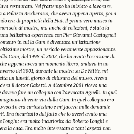
ava restaurato. Nel frattempo ho iniziato a lavorare,
 a Palazzo Bricherasio, che aveva appena aperto, poi a
do era di proprietà della Fiat. Il primo vero museo in
on solo di mostre, ma anche di collezioni, è stata la
una bellissima esperienza con Pier Giovanni Castagnoli
omento in cui la Gam è diventata un’istituzione
moltissime mostre, un periodo veramente appassionante.
alla Gam, dal 1998 al 2002, che ho avuto l’occasione di
, che appena aveva un momento libero, andava in un
inverno del 2001, durante la mostra su De Nittis, mi
sita un lunedì, giorno di chiusura del museo. Aveva
 c’era il dottor Gabetti. A dicembre 2001 ricevo una
e dovevo fare un colloquio con l’avvocato Agnelli. In quel
aginata di venir via dalla Gam. In quel colloquio ero
Avvocato era curiosissimo e mi faceva mille domande
isti. Era incuriosito dal fatto che io avessi avuto una
e Longhi: era molto incuriosito da Roberto Longhi e
ra la casa. Era molto interessato a tanti aspetti non