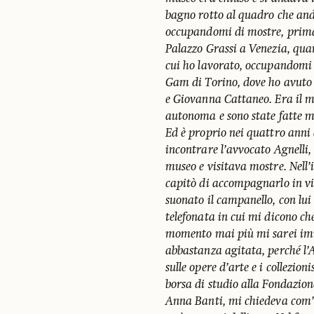
bagno rotto al quadro che and
occupandomi di mostre, prima
Palazzo Grassi a Venezia, quan
cui ho lavorato, occupandomi n
Gam di Torino, dove ho avuto 
e Giovanna Cattaneo. Era il m
autonoma e sono state fatte 
Ed è proprio nei quattro anni 
incontrare l’avvocato Agnelli
museo e visitava mostre. Nell’
capitò di accompagnarlo in vi
suonato il campanello, con lui
telefonata in cui mi dicono ch
momento mai più mi sarei imm
abbastanza agitata, perché l’
sulle opere d’arte e i collezion
borsa di studio alla Fondazion
Anna Banti, mi chiedeva com’e