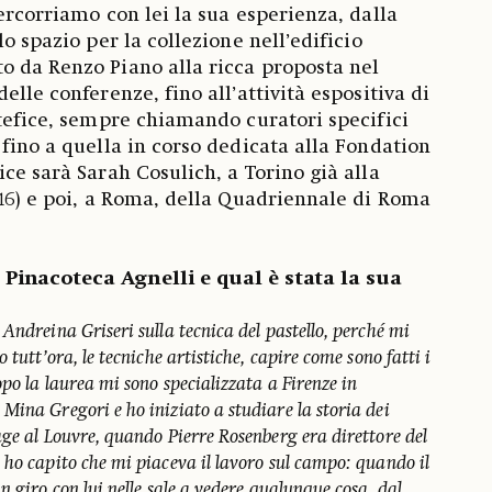
ercorriamo con lei la sua esperienza, dalla
lo spazio per la collezione nell’edificio
o da Renzo Piano alla ricca proposta nel
elle conferenze, fino all’attività espositiva di
rtefice, sempre chiamando curatori specifici
 fino a quella in corso dedicata alla Fondation
ce sarà Sarah Cosulich, a Torino già alla
-16) e poi, a Roma, della Quadriennale di Roma
Pinacoteca Agnelli e qual è stata la sua
Andreina Griseri sulla tecnica del pastello, perché mi
 tutt’ora, le tecniche artistiche, capire come sono fatti i
po la laurea mi sono specializzata a Firenze in
Mina Gregori e ho iniziato a studiare la storia dei
age al Louvre, quando Pierre Rosenberg era direttore del
 ho capito che mi piaceva il lavoro sul campo: quando il
n giro con lui nelle sale a vedere qualunque cosa, dal