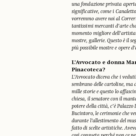
una fondazione privata aperta
significative, come i Canalett
vorremmo avere noi al Correr
tantissimi mercanti d’arte che
momento migliore dell’artista
mostre, gallerie. Questo è il s
più possibile mostre e opere d’
L’Avvocato e donna Mar
Pinacoteca?
L’Avvocato diceva che i vedutis
sembrano delle cartoline, ma 
mille storie e questo lo affasc
chiesa, il senatore con il mant
potere della città, c’è Palazzo D
Bucintoro, le cerimonie che v
durante l’allestimento del mus
fatto di scelte artistiche. Av
così consueta perché non ce ne