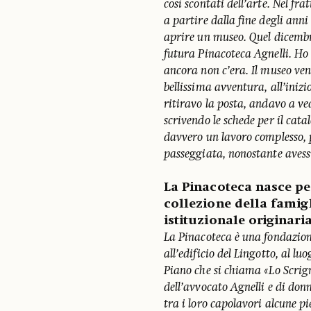
così scontati dell’arte. Nel f
a partire dalla fine degli anni
aprire un museo. Quel dicembr
futura Pinacoteca Agnelli. Ho
ancora non c’era. Il museo ve
bellissima avventura, all’inizio
ritiravo la posta, andavo a ve
scrivendo le schede per il cat
davvero un lavoro complesso, 
passeggiata, nonostante avessi
La Pinacoteca nasce pe
collezione della famig
istituzionale originari
La Pinacoteca è una fondazione
all’edificio del Lingotto, al l
Piano che si chiama «Lo Scrig
dell’avvocato Agnelli e di don
tra i loro capolavori alcune pi