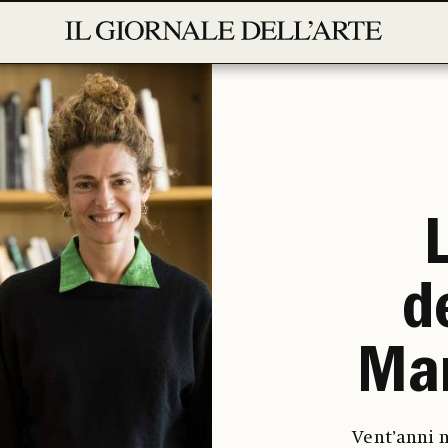
d
Mar
Vent’anni n