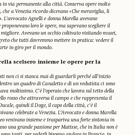
 in via permanente alla città. Conserva opere molto
o, che a Venezia ricordo dicevano «Che meraviglia, li
». L’avvocato Agnelli e donna Marella avevano
 proponevano loro le opere, ma sapevano scegliere il
 migliore. Avevano un occhio coltivato visitando musei,
egreto che tutti dovremmo mettere in pratica: vedere il
arte in giro per il mondo
.
ella scelsero insieme le opere per la
ti non ci si stanca mai di guardarli perché all’inizio
dentro un quadro di Canaletto e di un vedutista ci sono
inava moltissimo. C’è l’operaio che lavora sul tetto della
ello rosso che attraversa il campo e che rappresenta il
ucale, quindi il Doge, il capo della città, c’è il
enivano celebrate a Venezia. L’Avvocato e donna Marella
eo venivano insieme e traspariva una forte sintonia in
evano una grande passione per Matisse, che in Italia non è
 sono tanti, per vederli bisogna andare in Francia, in