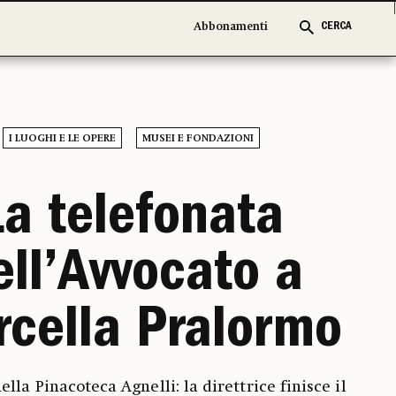
Abbonamenti
Abbonamenti
CERCA
CERCA
I LUOGHI E LE OPERE
MUSEI E FONDAZIONI
La telefonata
ell’Avvocato a
cella Pralormo
ella Pinacoteca Agnelli: la direttrice finisce il