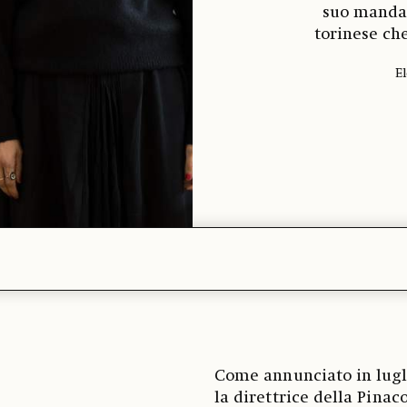
suo mandat
torinese ch
E
Come annunciato in lugli
la direttrice della Pina