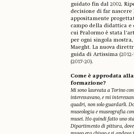
guidato fin dal 2002. Rip
decisione di far nascere 
appositamente progettat
campo della didattica e d
cui Pralormo è stata l’a
per ogni singola mostra,
Maeght. La nuova direttri
guida di Artissima (2012
(2017-20).
Come è approdata alla 
formazione?
Mi sono laureata a Torino con 
interessavano, e mi interessano
quadri, non solo guardarli. Do
museologia e museografia con 
musei. Ho quindi fatto uno st
Dipartimento di pittura, dove
museo era chiuso e si andava i