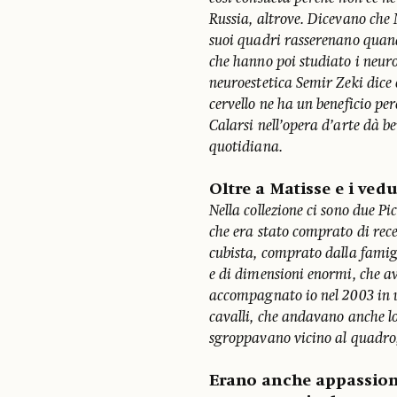
Russia, altrove. Dicevano che M
suoi quadri rasserenano quand
che hanno poi studiato i neuro
neuroestetica Semir Zeki dice c
cervello ne ha un beneficio per
Calarsi nell’opera d’arte dà be
quotidiana.
Oltre a Matisse e i vedu
Nella collezione ci sono due P
che era stato comprato di rec
cubista, comprato dalla famig
e di dimensioni enormi, che 
accompagnato io nel 2003 in u
cavalli, che andavano anche lo
sgroppavano vicino al quadro,
Erano anche appassionat