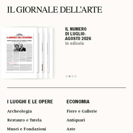
IL NUMERO
IL NUMERO
IL NUMERO
IL NUMERO
DI LUGLIO-
DI LUGLIO-
DI LUGLIO-
DI LUGLIO-
AGOSTO 2026
AGOSTO 2026
AGOSTO 2026
AGOSTO 2026
in edicola
in edicola
in edicola
in edicola
I LUOGHI E LE OPERE
ECONOMIA
Archeologia
Fiere e Gallerie
Restauro e Tutela
Antiquari
Musei e Fondazioni
Aste