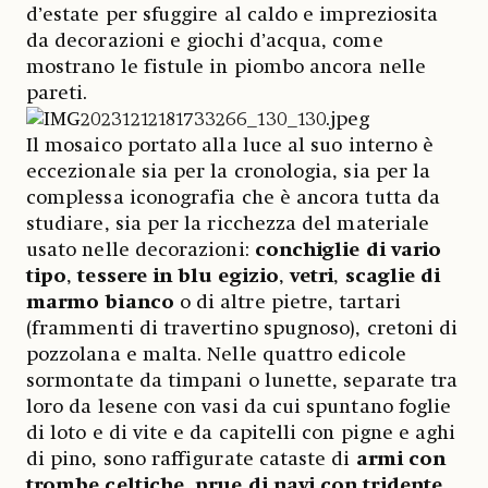
d’estate per sfuggire al caldo e impreziosita
da decorazioni e giochi d’acqua, come
mostrano le fistule in piombo ancora nelle
pareti.
Il mosaico portato alla luce al suo interno è
eccezionale sia per la cronologia, sia per la
complessa iconografia che è ancora tutta da
studiare, sia per la ricchezza del materiale
usato nelle decorazioni:
conchiglie di vario
tipo
,
tessere in blu egizio
,
vetri
,
scaglie di
marmo bianco
o di altre pietre, tartari
(frammenti di travertino spugnoso), cretoni di
pozzolana e malta. Nelle quattro edicole
sormontate da timpani o lunette, separate tra
loro da lesene con vasi da cui spuntano foglie
di loto e di vite e da capitelli con pigne e aghi
di pino, sono raffigurate cataste di
armi con
trombe celtiche
,
prue di navi con tridente
,