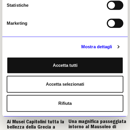
Statistiche
Marketing
Federico Castelli Gattinara
Leggi i suoi articoli
Mostra dettagli
Altri articoli dell'autore
Accetta tutti
Accetta selezionati
Rifiuta
NEWS
ARCHEOLOGIA
NEWS
ARCHEOLOGIA
Una magnifica passeggiata
Ai Musei Capitolini tutta la
intorno al Mausoleo di
bellezza della Grecia a