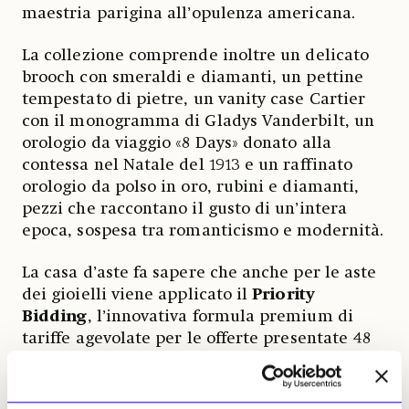
maestria parigina all’opulenza americana.
La collezione comprende inoltre un delicato
brooch con smeraldi e diamanti, un pettine
tempestato di pietre, un vanity case Cartier
con il monogramma di Gladys Vanderbilt, un
orologio da viaggio «8 Days» donato alla
contessa nel Natale del 1913 e un raffinato
orologio da polso in oro, rubini e diamanti,
pezzi che raccontano il gusto di un’intera
epoca, sospesa tra romanticismo e modernità.
La casa d’aste fa sapere che anche per le aste
dei gioielli viene applicato il
Priority
Bidding
, l’innovativa formula premium di
tariffe agevolate per le offerte presentate 48
ore prima dell’asta che Phillips ha introdotto
a settembre di quest’anno. «I lotti con Priority
Bids hanno registrato performance fino al 66%