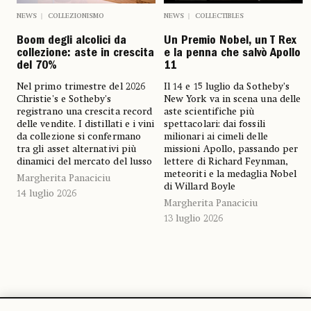
NEWS
COLLEZIONISMO
NEWS
COLLECTIBLES
Boom degli alcolici da
Un Premio Nobel, un T Rex
collezione: aste in crescita
e la penna che salvò Apollo
del 70%
11
Nel primo trimestre del 2026
Il 14 e 15 luglio da Sotheby’s
Christie's e Sotheby's
New York va in scena una delle
registrano una crescita record
aste scientifiche più
delle vendite. I distillati e i vini
spettacolari: dai fossili
da collezione si confermano
milionari ai cimeli delle
tra gli asset alternativi più
missioni Apollo, passando per
dinamici del mercato del lusso
lettere di Richard Feynman,
meteoriti e la medaglia Nobel
Margherita Panaciciu
di Willard Boyle
14 luglio 2026
Margherita Panaciciu
13 luglio 2026