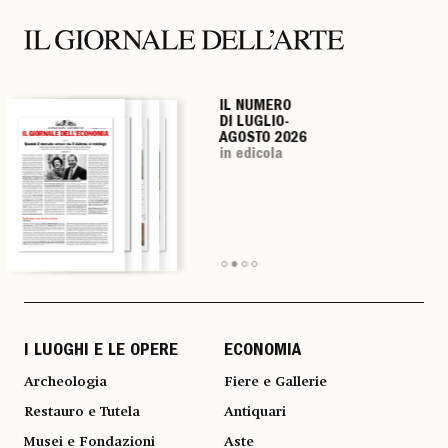
IL NUMERO
IL NUMERO
IL NUMERO
IL NUMERO
DI LUGLIO-
DI LUGLIO-
DI LUGLIO-
DI LUGLIO-
AGOSTO 2026
AGOSTO 2026
AGOSTO 2026
AGOSTO 2026
in edicola
in edicola
in edicola
in edicola
I LUOGHI E LE OPERE
ECONOMIA
Archeologia
Fiere e Gallerie
Restauro e Tutela
Antiquari
Musei e Fondazioni
Aste