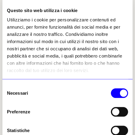
superiori rispetto alle stime pre-vendita, e le
Questo sito web utilizza i cookie
offerte preliminari sono aumentate di oltre il
Utilizziamo i cookie per personalizzare contenuti ed
300% su base annua in alcune vendite. Per il
annunci, per fornire funzionalità dei social media e per
settore Gioielli, le prime aste con Priority
analizzare il nostro traffico. Condividiamo inoltre
Bidding si sono svolte a Hong Kong a
informazioni sul modo in cui utilizzi il nostro sito con i
settembre, con risultati estremamente
nostri partner che si occupano di analisi dei dati web,
positivi: due terzi dei lotti venduti hanno
pubblicità e social media, i quali potrebbero combinarle
ricevuto Priority Bids e oltre il 30% dei
con altre informazioni che hai fornito loro o che hanno
partecipanti che si erano registrati con
raccolto dal tuo utilizzo dei loro servizi.
Priority Bids hanno continuato a fare offerte
durante la vendita», sottolinea la maison. Dati
che testimoniano la vitalità di un mercato
Selezione
sempre più dinamico e internazionale, dove il
Necessari
del
desiderio di possedere pezzi unici, di storia e
consenso
di firma, continua a crescere.
Preferenze
Margherita Panaciciu, 07
Statistiche
novembre 2025 | ©