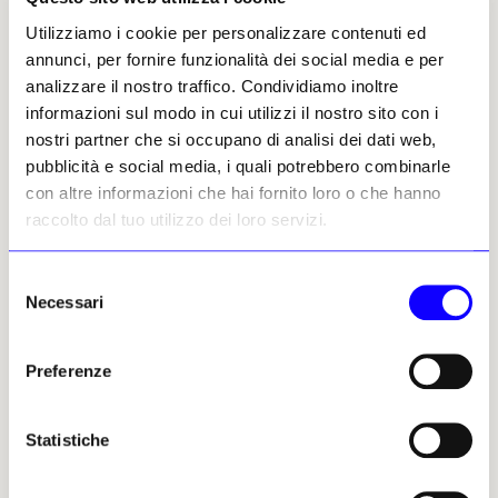
ARTICOLI CORRELATI
Utilizziamo i cookie per personalizzare contenuti ed
Gli amici dei mostri
annunci, per fornire funzionalità dei social media e per
A Fukura sono in due botti di
analizzare il nostro traffico. Condividiamo inoltre
acciaio
informazioni sul modo in cui utilizzi il nostro sito con i
Gaggero & Luccardini
nostri partner che si occupano di analisi dei dati web,
23 ottobre 2024
pubblicità e social media, i quali potrebbero combinarle
con altre informazioni che hai fornito loro o che hanno
Gli amici dei mostri
raccolto dal tuo utilizzo dei loro servizi.
È a Mestre il primo origami
abitabile
Selezione
Gaggero & Luccardini
Necessari
del
24 settembre 2024
consenso
Preferenze
Gli amici dei mostri
I cubi, cubetti e cuboidi del
Centro de Innovación in Cile
Statistiche
Gaggero & Luccardini
17 luglio 2024