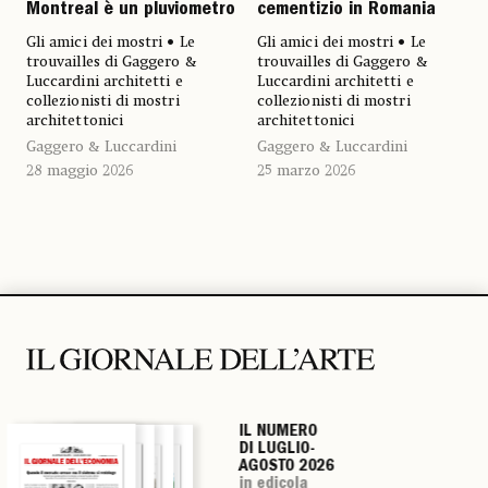
Montreal è un pluviometro
cementizio in Romania
Gli amici dei mostri • Le
Gli amici dei mostri • Le
trouvailles di Gaggero &
trouvailles di Gaggero &
Luccardini architetti e
Luccardini architetti e
collezionisti di mostri
collezionisti di mostri
architettonici
architettonici
Gaggero & Luccardini
Gaggero & Luccardini
28 maggio 2026
25 marzo 2026
IL NUMERO
IL NUMERO
IL NUMERO
IL NUMERO
DI LUGLIO-
DI LUGLIO-
DI LUGLIO-
DI LUGLIO-
AGOSTO 2026
AGOSTO 2026
AGOSTO 2026
AGOSTO 2026
in edicola
in edicola
in edicola
in edicola