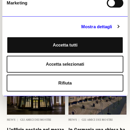
Marketing
Gli amici dei mostri
La normalità è diventata
mostruosa: l’esempio degli
Mostra dettagli
appartamenti a Tupelo Vue
Gaggero & Luccardini
26 giugno 2024
Accetta tutti
Altri articoli dell'autore
Accetta selezionati
Rifiuta
NEWS
GLI AMICI DEI MOSTRI
NEWS
GLI AMICI DEI MOSTRI