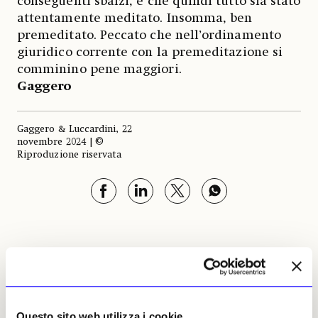
conseguenti sbalzi, e che quindi tutto sia stato
attentamente meditato. Insomma, ben
premeditato. Peccato che nell’ordinamento
giuridico corrente con la premeditazione si
comminino pene maggiori.
Gaggero
Gaggero & Luccardini, 22
novembre 2024 | ©
Riproduzione riservata
Gaggero & Luccardini
Leggi i suoi articoli
Questo sito web utilizza i cookie