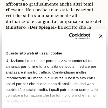
affrontano gradualmente anche altri temi
rilevanti. Non poche sono state le reazioni
critiche sulla stampa nazionale alla
dichiarazione congiunta comparsa sul sito del
Ministero.
«Der Spiegel»
ha scritto che la
semplice aggiunta di un’altra area al
panorama tedesco della memoria non ne
elimina le debolezze: «
Manca ancora una
prospettiva autocritica che affronti almeno la
Questo sito web utilizza i cookie
strumentalizzazione del ricordo. Per garantire che il
Utilizziamo i cookie per personalizzare contenuti ed
Governo non rimanga fedele a una politica puramente
annunci, per fornire funzionalità dei social media e per
simbolica, il ricordo dovrebbe essere inserito in misure
analizzare il nostro traffico. Condividiamo inoltre
politiche concrete: in relazione ai crimini nazisti, questo
informazioni sul modo in cui utilizzi il nostro sito con i
dovrebbe essere l’introduzione della denazificazione e
nostri partner che si occupano di analisi dei dati web,
dell’antifascismo come leitmotiv dello Stato e il ricordo
pubblicità e social media, i quali potrebbero combinarle
dei crimini coloniali dovrebbe essere combinato con
con altre informazioni che hai fornito loro o che hanno
politiche attuali anti-coloniali e antimperialiste
».
raccolto dal tuo utilizzo dei loro servizi.
Mentre su
«Die Welt»
si è ipotizzato che i