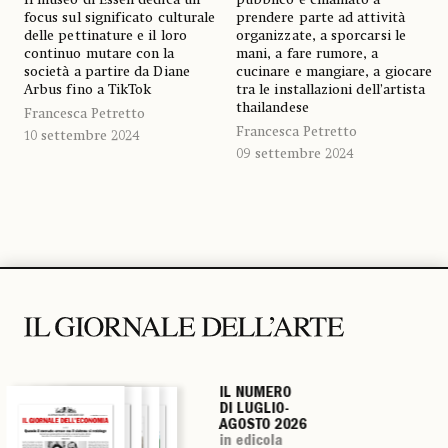
focus sul significato culturale
prendere parte ad attività
delle pettinature e il loro
organizzate, a sporcarsi le
continuo mutare con la
mani, a fare rumore, a
società a partire da Diane
cucinare e mangiare, a giocare
Arbus fino a TikTok
tra le installazioni dell’artista
thailandese
Francesca Petretto
Francesca Petretto
10 settembre 2024
09 settembre 2024
IL NUMERO
IL NUMERO
IL NUMERO
IL NUMERO
DI LUGLIO-
DI LUGLIO-
DI LUGLIO-
DI LUGLIO-
AGOSTO 2026
AGOSTO 2026
AGOSTO 2026
AGOSTO 2026
in edicola
in edicola
in edicola
in edicola