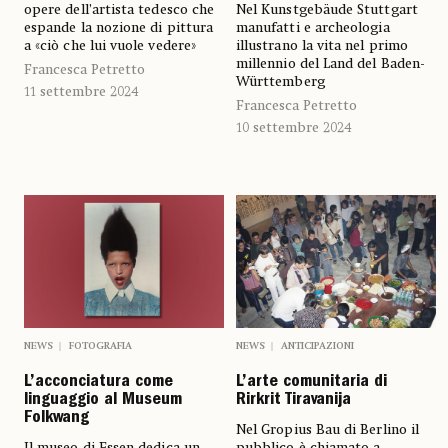
opere dell’artista tedesco che
Nel Kunstgebäude Stuttgart
espande la nozione di pittura
manufatti e archeologia
a «ciò che lui vuole vedere»
illustrano la vita nel primo
millennio del Land del Baden-
Francesca Petretto
Württemberg
11 settembre 2024
Francesca Petretto
10 settembre 2024
NEWS
FOTOGRAFIA
NEWS
ANTICIPAZIONI
L’acconciatura come
L’arte comunitaria di
linguaggio al Museum
Rirkrit Tiravanija
Folkwang
Nel Gropius Bau di Berlino il
Il museo di Essen dedica un
pubblico è chiamato a