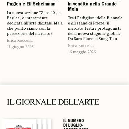
Paglen e Eli Scheinman
in vendita nella Grande
Mela
La nuova sezione “Zero 10”, a
Basilea, è interamente
Tra i Padiglioni della Biennale
dedicata all’arte digitale. Ma a
e gli stand di Frieze, il
che punto siamo con la
mercato testa i protagonisti
percezione del mercato?
della nuova stagione globale.
Da Sara Flores a Sung Tieu
Erica Roccella
Erica Roccella
11 giugno 2026
16 maggio 2026
IL NUMERO
IL NUMERO
IL NUMERO
IL NUMERO
DI LUGLIO-
DI LUGLIO-
DI LUGLIO-
DI LUGLIO-