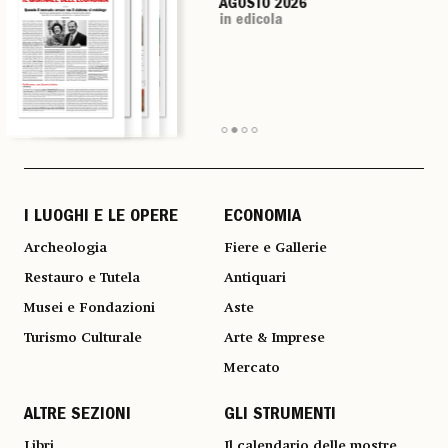
AGOSTO 2026
AGOSTO 2026
AGOSTO 2026
AGOSTO 2026
in edicola
in edicola
in edicola
in edicola
I LUOGHI E LE OPERE
ECONOMIA
Archeologia
Fiere e Gallerie
Restauro e Tutela
Antiquari
Musei e Fondazioni
Aste
Turismo Culturale
Arte & Imprese
Mercato
ALTRE SEZIONI
GLI STRUMENTI
Libri
Il calendario delle mostre