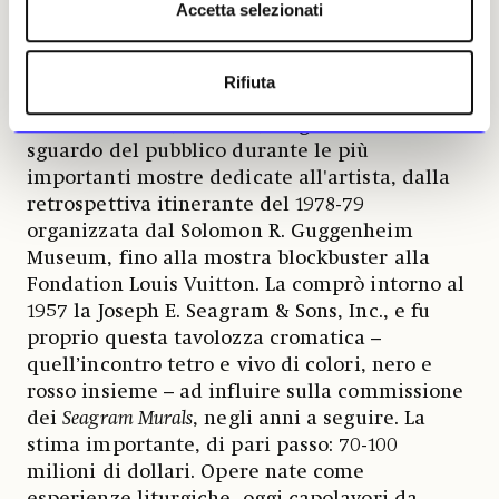
Accetta selezionati
Sotheby’s, con ben due opere di Rothko
dalla collezione di Robert Mnuchin tra le
proposte maggioline: una è
No. 1
del 1949,
Rifiuta
stima 15-20 milioni di dollari.
L’altra,
Brown
and Blacks in Reds
, del 1957, ha già incrociato lo
sguardo del pubblico durante le più
importanti mostre dedicate all'artista, dalla
retrospettiva itinerante del 1978-79
organizzata dal Solomon R. Guggenheim
Museum, fino alla mostra blockbuster alla
Fondation Louis Vuitton. La comprò intorno al
1957 la Joseph E. Seagram & Sons, Inc., e fu
proprio questa tavolozza cromatica –
quell’incontro tetro e vivo di colori, nero e
rosso insieme – ad influire sulla commissione
dei
Seagram Murals
, negli anni a seguire. La
stima importante, di pari passo: 70-100
milioni di dollari. Opere nate come