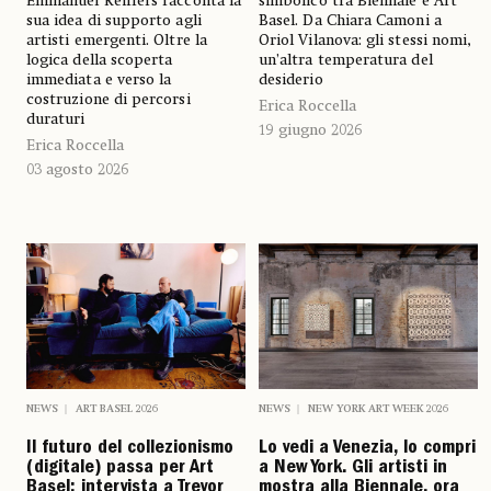
Emmanuel Reiffers racconta la
simbolico tra Biennale e Art
sua idea di supporto agli
Basel. Da Chiara Camoni a
artisti emergenti. Oltre la
Oriol Vilanova: gli stessi nomi,
logica della scoperta
un’altra temperatura del
immediata e verso la
desiderio
costruzione di percorsi
Erica Roccella
duraturi
19 giugno 2026
Erica Roccella
03 agosto 2026
NEWS
ART BASEL 2026
NEWS
NEW YORK ART WEEK 2026
Il futuro del collezionismo
Lo vedi a Venezia, lo compri
(digitale) passa per Art
a New York. Gli artisti in
Basel: intervista a Trevor
mostra alla Biennale, ora