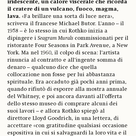
iridescente, un calore viscerale che ricorda
il cratere di un vulcano, fuoco, magma,
lava.
«Fa brillare una sorta di luce nera»,
scriveva il francese Michael Butor. L’anno – il
1958 – è lo stesso in cui Rothko inizia a
dipingere i
Seagram Murals
commissionati per il
ristorante Four Seasons in Park Avenue, a New
York. Ma nel 1960, il colpo di scena: l’artista
rinuncia al contratto e all’ingente somma di
denaro – qualcuno dice che quella
collocazione non fosse per lui abbastanza
spirituale. Era accaduto già pochi anni prima,
quando rifiutò di esporre alla mostra annuale
del Whitney, e poi ancora davanti all’offerta
dello stesso museo di comprare alcuni dei
suoi lavori – e allora Rothko spiegò al
direttore Lloyd Goodrich, in una lettera, di
accettare «con gratitudine qualsiasi occasione
espositiva in cui si salvaguardi la loro vita e il