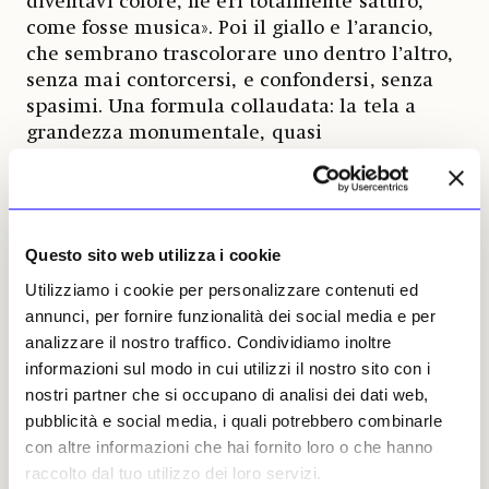
diventavi colore, ne eri totalmente saturo,
come fosse musica». Poi il giallo e l’arancio,
che sembrano trascolorare uno dentro l’altro,
senza mai contorcersi, e confondersi, senza
spasimi. Una formula collaudata: la tela a
grandezza monumentale, quasi
architettonica, e la possibilità per l’uomo di
entrarci dentro – o perlomeno di
comprenderne il dramma, perché alla sua
portata, perscrutabile vis-à-vis in ogni
Questo sito web utilizza i cookie
pennellata già carica di colore. Il verdetto
Utilizziamo i cookie per personalizzare contenuti ed
finale, a New York: 86,9 milioni di dollari. Ad
annunci, per fornire funzionalità dei social media e per
oggi insuperato.
analizzare il nostro traffico. Condividiamo inoltre
C’era un Rothko storico da Hauser & Wirth tra
informazioni sul modo in cui utilizzi il nostro sito con i
le superstar assolute di Art Basel, l’edizione
nostri partner che si occupano di analisi dei dati web,
2025 in casa madre a Basilea –
No.6/Sienna
pubblicità e social media, i quali potrebbero combinarle
Orange on Wine
si chiamava, del 1962 (prezzo
con altre informazioni che hai fornito loro o che hanno
riservatissimo, su richiesta, ma era già
raccolto dal tuo utilizzo dei loro servizi.