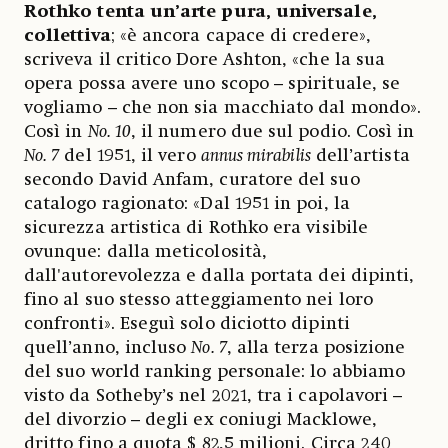
Rothko tenta un’arte pura, universale,
collettiva
; «è ancora capace di credere»,
scriveva il critico Dore Ashton, «che la sua
opera possa avere uno scopo – spirituale, se
vogliamo – che non sia macchiato dal mondo».
Così in
No. 10
, il numero due sul podio. Così in
No. 7
del 1951, il vero
annus mirabilis
dell’artista
secondo David Anfam, curatore del suo
catalogo ragionato: «Dal 1951 in poi, la
sicurezza artistica di Rothko era visibile
ovunque: dalla meticolosità,
dall'autorevolezza e dalla portata dei dipinti,
fino al suo stesso atteggiamento nei loro
confronti». Eseguì solo diciotto dipinti
quell’anno, incluso
No. 7
, alla terza posizione
del suo world ranking personale: lo abbiamo
visto da Sotheby’s nel 2021, tra i capolavori –
del divorzio – degli ex coniugi Macklowe,
dritto fino a quota $ 82,5 milioni. Circa 240