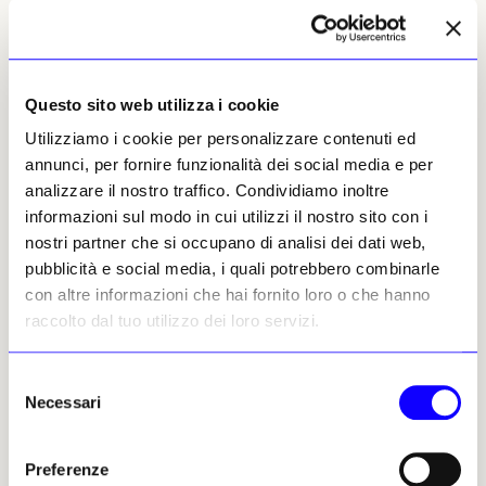
discussione culturale: è anche un’istituzione
profondamente radicata nel contesto italiano
e sostenuta dallo Stato. Essa rappresenta uno
dei principali strumenti attraverso cui l’Italia
Questo sito web utilizza i cookie
partecipa alla costruzione delle dinamiche
Utilizziamo i cookie per personalizzare contenuti ed
culturali internazionali.
annunci, per fornire funzionalità dei social media e per
analizzare il nostro traffico. Condividiamo inoltre
Il confronto con altri contesti internazionali
informazioni sul modo in cui utilizzi il nostro sito con i
rende questa dimensione ancora più evidente.
nostri partner che si occupano di analisi dei dati web,
Manifestazioni come la Biennale di São
pubblicità e social media, i quali potrebbero combinarle
Paulo, la Gwangju Biennale in Corea del
con altre informazioni che hai fornito loro o che hanno
Sud o la Sharjah Biennial negli Emirati
raccolto dal tuo utilizzo dei loro servizi.
Arabi Uniti hanno svolto negli ultimi
decenni un ruolo importante nel
Selezione
rafforzamento delle rispettive scene
Necessari
del
artistiche nazionali.
Pur mantenendo una
consenso
forte apertura al dibattito globale, queste
piattaforme espositive hanno contribuito a
Preferenze