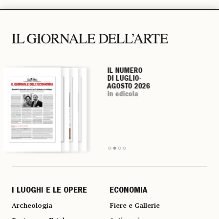
IL NUMERO
IL NUMERO
IL NUMERO
IL NUMERO
DI LUGLIO-
DI LUGLIO-
DI LUGLIO-
DI LUGLIO-
AGOSTO 2026
AGOSTO 2026
AGOSTO 2026
AGOSTO 2026
in edicola
in edicola
in edicola
in edicola
I LUOGHI E LE OPERE
ECONOMIA
Archeologia
Fiere e Gallerie