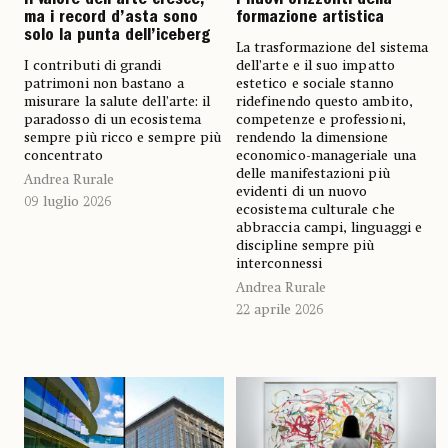
Il valore dell’arte cresce,
I nuovi orizzonti della
ma i record d’asta sono
formazione artistica
solo la punta dell’iceberg
La trasformazione del sistema
I contributi di grandi
dell’arte e il suo impatto
patrimoni non bastano a
estetico e sociale stanno
misurare la salute dell’arte: il
ridefinendo questo ambito,
paradosso di un ecosistema
competenze e professioni,
sempre più ricco e sempre più
rendendo la dimensione
concentrato
economico-manageriale una
delle manifestazioni più
Andrea Rurale
evidenti di un nuovo
09 luglio 2026
ecosistema culturale che
abbraccia campi, linguaggi e
discipline sempre più
interconnessi
Andrea Rurale
22 aprile 2026