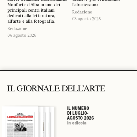
Monforte d'Alba in uno dei
l’abusivismo»
principali centri italiani
Redazione
dedicati alla letteratura,
03 agosto 2026
all'arte e alla fotografia.
Redazione
04 agosto 2026
IL NUMERO
IL NUMERO
IL NUMERO
IL NUMERO
DI LUGLIO-
DI LUGLIO-
DI LUGLIO-
DI LUGLIO-
AGOSTO 2026
AGOSTO 2026
AGOSTO 2026
AGOSTO 2026
in edicola
in edicola
in edicola
in edicola