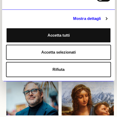
Mostra dettagli
Accetta tutti
Redazione
Leggi i suoi articoli
Accetta selezionati
Altri articoli dell'autore
Rifiuta