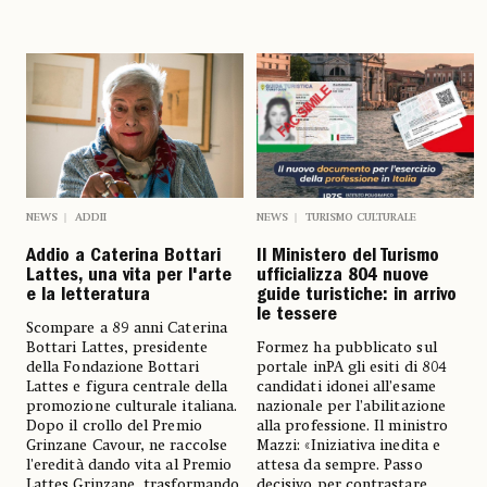
NEWS
ADDII
NEWS
TURISMO CULTURALE
Addio a Caterina Bottari
Il Ministero del Turismo
Lattes, una vita per l'arte
ufficializza 804 nuove
e la letteratura
guide turistiche: in arrivo
le tessere
Scompare a 89 anni Caterina
Bottari Lattes, presidente
Formez ha pubblicato sul
della Fondazione Bottari
portale inPA gli esiti di 804
Lattes e figura centrale della
candidati idonei all’esame
promozione culturale italiana.
nazionale per l’abilitazione
Dopo il crollo del Premio
alla professione. Il ministro
Grinzane Cavour, ne raccolse
Mazzi: «Iniziativa inedita e
l'eredità dando vita al Premio
attesa da sempre. Passo
Lattes Grinzane, trasformando
decisivo per contrastare