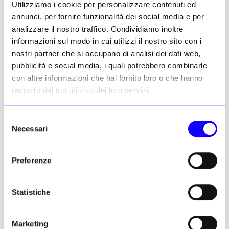
Utilizziamo i cookie per personalizzare contenuti ed
incidendo il passaggio generazionale della
annunci, per fornire funzionalità dei social media e per
ricchezza sul mercato dell’arte? Quale
analizzare il nostro traffico. Condividiamo inoltre
cambiamento dovrebbe avvenire subito per
informazioni sul modo in cui utilizzi il nostro sito con i
rendere il sistema più sostenibile?
nostri partner che si occupano di analisi dei dati web,
Parlando sempre per noi, esiste, e si sta radicando negli
pubblicità e social media, i quali potrebbero combinarle
ultimi anni, un nuovo collezionismo giovane sia italiano
con altre informazioni che hai fornito loro o che hanno
che estero che colleziona per amore e passione. Il
raccolto dal tuo utilizzo dei loro servizi.
passaggio generazionale sta incidendo tantissimo. C’è
una nuova ricchezza «giovane» che sta iniziando a
collezionare. Le gallerie che non hanno trovato questa
Selezione
strada di «nuovo collezionismo» saranno destinate a
Necessari
del
chiudere. Non so dare una risposta precisa ma, come
consenso
detto prima, uno dei punti principali nel sistema
Preferenze
italiano (molto differente dall’estero) sarebbe quello di
avere un sostegno economico (acquisizioni museali per le
proprie collezioni) da parte delle istituzioni italiane.
Statistiche
Redazione, 07 luglio 2026 | ©
Marketing
Riproduzione riservata