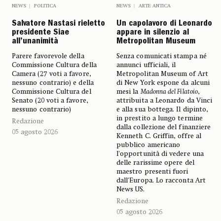
NEWS
POLITICA
NEWS
ARTE ANTICA
Salvatore Nastasi rieletto
Un capolavoro di Leonardo
presidente Siae
appare in silenzio al
all’unanimità
Metropolitan Museum
Parere favorevole della
Senza comunicati stampa né
Commissione Cultura della
annunci ufficiali, il
Camera (27 voti a favore,
Metropolitan Museum of Art
nessuno contrario) e della
di New York espone da alcuni
Commissione Cultura del
mesi la
Madonna del Filatoio
,
Senato (20 voti a favore,
attribuita a Leonardo da Vinci
nessuno contrario)
e alla sua bottega. Il dipinto,
in prestito a lungo termine
Redazione
dalla collezione del finanziere
05 agosto 2026
Kenneth C. Griffin, offre al
pubblico americano
l'opportunità di vedere una
delle rarissime opere del
maestro presenti fuori
dall'Europa. Lo racconta Art
News US.
Redazione
05 agosto 2026