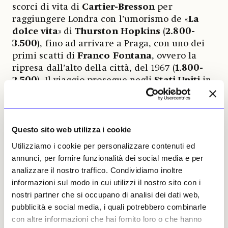
scorci di vita di
Cartier-Bresson
per
raggiungere Londra con l’umorismo de «
La
dolce vita
»
di
Thurston Hopkins
(
2.800-
3.500
), fino ad arrivare a Praga, con uno dei
primi scatti di
Franco Fontana
, ovvero la
ripresa dall’alto della città, del 1967 (
1.800-
2.500
). Il viaggio prosegue negli
Stati Uniti
in
una molteplicità di sguardi, da quelli degli
italiani
Olivo Barbieri
,
Riccardo Moncalvo
e
Maurizio Galimberti
fino agli americani fra
cui
William Klein
e
Berenice Abbott
. Di
Questo sito web utilizza i cookie
quest’ultima è proposta una veduta urbana di
Utilizziamo i cookie per personalizzare contenuti ed
New York con le sue insegne, del 1947, (
2.500-
annunci, per fornire funzionalità dei social media e per
3.500
) che fa da cerniera fra la sezione
analizzare il nostro traffico. Condividiamo inoltre
geografica del catalogo e una seconda,
informazioni sul modo in cui utilizzi il nostro sito con i
incentrata sulle donne fotografe del
nostri partner che si occupano di analisi dei dati web,
Novecento. In essa si ritrovano importanti e
pubblicità e social media, i quali potrebbero combinarle
celebri autoritratti, come quello con
con altre informazioni che hai fornito loro o che hanno
travestimento di
Cindy Sherman
in «
Untitled