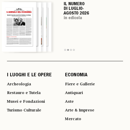
IL NUMERO
IL NUMERO
IL NUMERO
IL NUMERO
DI LUGLIO-
DI LUGLIO-
DI LUGLIO-
DI LUGLIO-
AGOSTO 2026
AGOSTO 2026
AGOSTO 2026
AGOSTO 2026
in edicola
in edicola
in edicola
in edicola
I LUOGHI E LE OPERE
ECONOMIA
Archeologia
Fiere e Gallerie
Restauro e Tutela
Antiquari
Musei e Fondazioni
Aste
Turismo Culturale
Arte & Imprese
Mercato