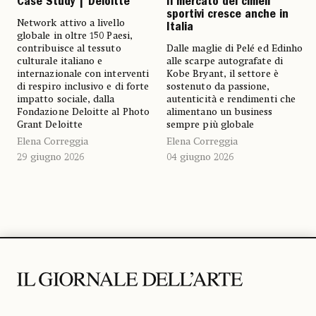
Il mercato dei cimeli
Case Study | Deloitte
sportivi cresce anche in
Network attivo a livello
Italia
globale in oltre 150 Paesi,
Dalle maglie di Pelé ed Edinho
contribuisce al tessuto
alle scarpe autografate di
culturale italiano e
Kobe Bryant, il settore è
internazionale con interventi
sostenuto da passione,
di respiro inclusivo e di forte
autenticità e rendimenti che
impatto sociale, dalla
alimentano un business
Fondazione Deloitte al Photo
sempre più globale
Grant Deloitte
Elena Correggia
Elena Correggia
04 giugno 2026
29 giugno 2026