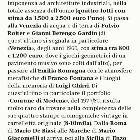
imponenza ad architetture industriali, nella
totale assenza dell’uomo (
quattro lotti con
stima da 1.500 a 2.500 euro l’uno
). Si passa
alla
Venezia
di acqua e di terra di
Fulvio
Roiter
e
Gianni Berengo Gardin
(di
quest’ultimo si segnala in particolare
«
Venezia
», degli anni 1960, con
stima tra 800
e 1.200 euro
, dove i giochi geometrici di un
pavimento musivo sono colti dall’alto), per
passare all’
Emilia Romagna
con le atmosfere
metafisiche di
Franco Fontana
e i luoghi
della memoria di
Luigi Ghirri
. Di
quest’ultimo in particolare il portfolio
«
Comune di Modena
»
,
del 1975/80, risulta
molto raro da trovare nella completezza delle
sue quattro stampe cromogeniche vintage in
cartelletta originale (
8-10mila
). Dalla
Roma
di
Mario De Biasi
alle
Marche
di
Mario
Giacomelli
si arriva poi alla
Sicilia
di
Enzo