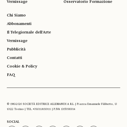
Vernissage
Osservatorio Formazione
Chi Siamo
Abbonamenti
Il Telegiornale dell'Arte
Vernissage
Pubblicità
Contatti
Cookie & Policy
FAQ
© 1983-2026 SOCIETÀ EDITRICE ALLEMANDI A R.L. | Piazza Emanuele Filiberto, 13
10122 Torino | TEL. +39.011.819.9111 | P.IVA 13153930014
SOCIAL