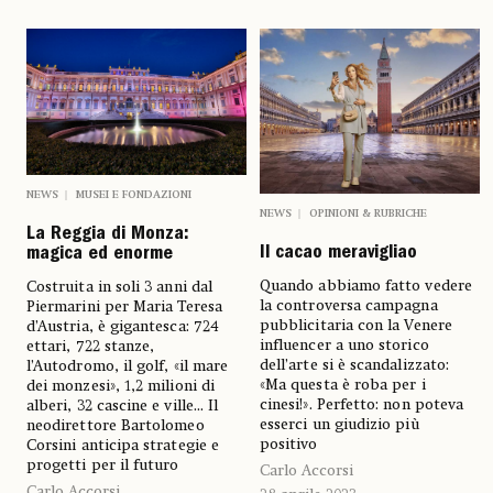
NEWS
MUSEI E FONDAZIONI
NEWS
OPINIONI & RUBRICHE
La Reggia di Monza:
Il cacao meravigliao
magica ed enorme
Quando abbiamo fatto vedere
Costruita in soli 3 anni dal
la controversa campagna
Piermarini per Maria Teresa
pubblicitaria con la Venere
d’Austria, è gigantesca: 724
influencer a uno storico
ettari, 722 stanze,
dell’arte si è scandalizzato:
l’Autodromo, il golf, «il mare
«Ma questa è roba per i
dei monzesi», 1,2 milioni di
cinesi!». Perfetto: non poteva
alberi, 32 cascine e ville... Il
esserci un giudizio più
neodirettore Bartolomeo
positivo
Corsini anticipa strategie e
progetti per il futuro
Carlo Accorsi
Carlo Accorsi