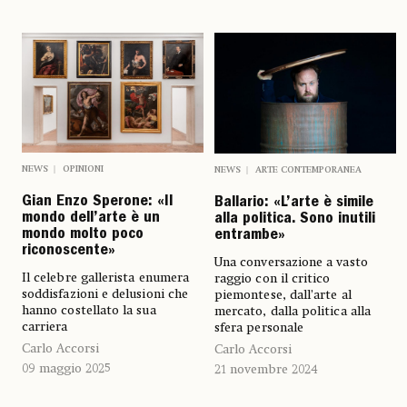
NEWS
OPINIONI
NEWS
ARTE CONTEMPORANEA
Gian Enzo Sperone: «Il
Ballario: «L’arte è simile
mondo dell’arte è un
alla politica. Sono inutili
mondo molto poco
entrambe»
riconoscente»
Una conversazione a vasto
Il celebre gallerista enumera
raggio con il critico
soddisfazioni e delusioni che
piemontese, dall’arte al
hanno costellato la sua
mercato, dalla politica alla
carriera
sfera personale
Carlo Accorsi
Carlo Accorsi
09 maggio 2025
21 novembre 2024