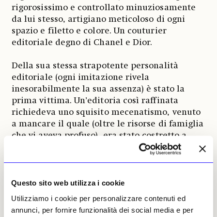
rigorosissimo e controllato minuziosamente
da lui stesso, artigiano meticoloso di ogni
spazio e filetto e colore. Un couturier
editoriale degno di Chanel e Dior.
Della sua stessa strapotente personalità
editoriale (ogni imitazione rivela
inesorabilmente la sua assenza) è stato la
prima vittima. Un’editoria così raffinata
richiedeva uno squisito mecenatismo, venuto
a mancare il quale (oltre le risorse di famiglia
che vi aveva profuso), era stato costretto a
smettere la rivista inimitabile e ad alienare
l’inalienabile: la casa editrice. E ne aveva
perfino ristretto l’espansione dell’attività
presso gli ambiziosi e numerosi committenti
Questo sito web utilizza i cookie
industriali, perché l’assoluta predominanza
Utilizziamo i cookie per personalizzare contenuti ed
stilistica del prodotto e la forza del creatore
annunci, per fornire funzionalità dei social media e per
annacquava e di conseguenza riduceva la