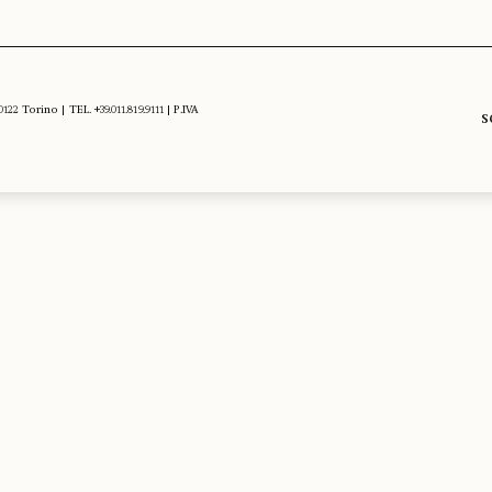
 Torino | TEL. +39.011.819.9111 | P.IVA
S