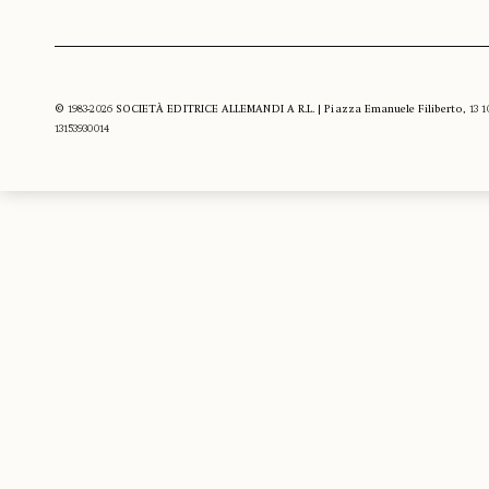
© 1983-2026 SOCIETÀ EDITRICE ALLEMANDI A R.L. | Piazza Emanuele Filiberto, 13 10122
13153930014