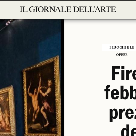
I LUOGHI E LE
OPERE
Fir
feb
pre
de