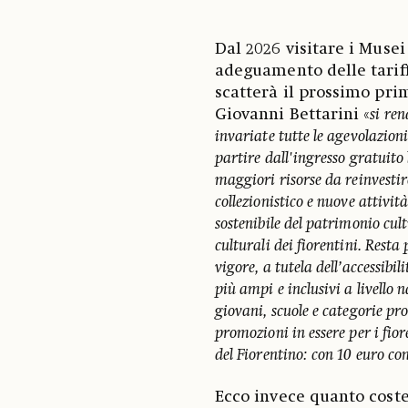
Dal 2026 visitare i Musei 
adeguamento delle tariffe
scatterà il prossimo prim
Giovanni Bettarini «
si re
invariate tutte le agevolazioni
partire dall'ingresso gratuit
maggiori risorse da reinvesti
collezionistico e nuove attivit
sostenibile del patrimonio cult
culturali dei fiorentini. Resta
vigore, a tutela dell’accessibil
più ampi e inclusivi a livello 
giovani, scuole e categorie pro
promozioni in essere per i fior
del Fiorentino: con 10 euro con
Ecco invece quanto coster