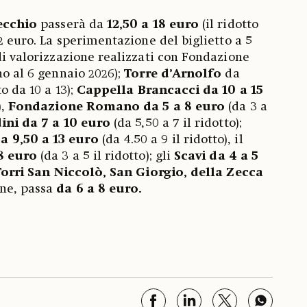
ecchio
passerà da
12,50 a 18 euro
(il ridotto
12 euro. La sperimentazione del biglietto a 5
di valorizzazione realizzati con Fondazione
no al 6 gennaio 2026);
Torre d’Arnolfo
da
to da 10 a 13);
Cappella Brancacci da 10 a 15
),
Fondazione Romano da 5 a 8 euro
(da 3 a
ni da 7 a 10 euro
(da 5,50 a 7 il ridotto);
a 9,50 a 13 euro
(da 4.50 a 9 il ridotto), il
8 euro
(da 3 a 5 il ridotto); gli
Scavi da 4 a 5
orri San Niccolò, San Giorgio, della Zecca
ine, passa
da 6 a 8 euro.