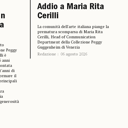
Addio a Maria Rita
Un
Cerilli
ia
La comunità dell'arte italiana piange la
prematura scomparsa di Maria Rita
Cerilli, Head of Communication
Department della Collezione Peggy
nto
Guggenheim di Venezia
one Peggy
Redazione
06 agosto 2026
li è
6 anni
rontata
t'anni di
ormare il
rincipali
ara
ia
 generosità