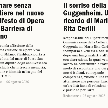
mare senza
Il sorriso della
tiere nel nuovo
Guggenheim. 
festo di Opera
ricordo di Mar
 Barriera di
Rita Cerilli
ano
Responsabile del Dipartime
Comunicazione della Collezi
econda affissione della
Guggenheim, Maria Rita Ceril
ma edizione di Opera Viva
scomparsa a Venezia a soli 4
 di Milano, Flashback porta a
dopo una lunga malattia aff
eduta dal mare di Porto San
con discrezione. In quasi ven
 un dipinto degli anni Sessanta
lavoro ha contribuito a trasf
cchiola che intreccia memoria,
modo di raccontare uno dei p
one e identità nel segno del
musei italiani, coniugando
N TIME»
competenza, visione e una r
attenzione alle persone. Lasc
ne
06 agosto 2026
un'eredità fatta di relazioni,
e passione per l'arte.
Redazione
06 agosto 2026