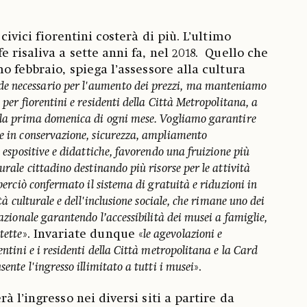
civici fiorentini costerà di più. L’ultimo
 risaliva a sette anni fa, nel 2018. Quello che
o febbraio, spiega l’assessore alla cultura
nde necessario per l'aumento dei prezzi, ma manteniamo
 per fiorentini e residenti della Città Metropolitana, a
o la prima domenica di ogni mese. Vogliamo garantire
re in conservazione, sicurezza, ampliamento
à espositive e didattiche, favorendo una fruizione più
urale cittadino destinando più risorse per le attività
 perciò confermato il sistema di gratuità e riduzioni in
ità culturale e dell'inclusione sociale, che rimane uno dei
nazionale garantendo l’accessibilità dei musei a famiglie,
tette
». Invariate dunque «
le agevolazioni e
entini e i residenti della Città metropolitana e la Card
sente l'ingresso illimitato a tutti i musei
».
à l’ingresso nei diversi siti a partire da