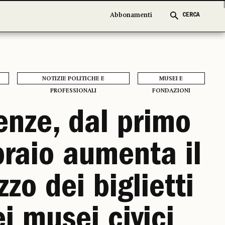
Abbonamenti
Abbonamenti
CERCA
CERCA
NOTIZIE POLITICHE E
MUSEI E
PROFESSIONALI
FONDAZIONI
enze, dal primo
braio aumenta il
zzo dei biglietti
i musei civici