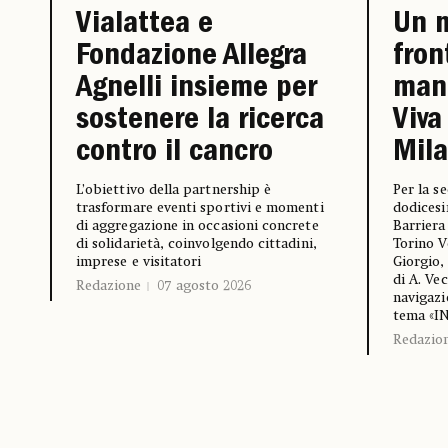
Un 
Vialattea e
fron
Fondazione Allegra
mani
Agnelli insieme per
Viva
sostenere la ricerca
Mil
contro il cancro
Per la s
L’obiettivo della partnership è
dodicesi
trasformare eventi sportivi e momenti
Barriera
di aggregazione in occasioni concrete
Torino V
di solidarietà, coinvolgendo cittadini,
Giorgio,
imprese e visitatori
di A. Ve
Redazione
07 agosto 2026
navigazi
tema «I
Redazio