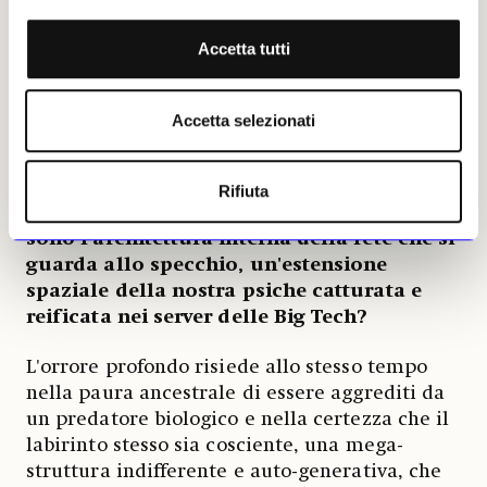
C'è un legame profondo tra il modo in cui i
pattern geometrici della moquette, delle
Accetta tutti
stanze illuminate dai neon e del senso di
vuoto che si riverbera continuamente dentro
un percorso che crea paura si ripetono
Accetta selezionati
all'infinito e il modo in cui i grandi modelli
linguistici e le intelligenze artificiali
generative riproducono i propri bias e le
Rifiuta
allucinazioni semantiche?
Le backrooms
sono l'architettura interna della rete che si
guarda allo specchio, un'estensione
spaziale della nostra psiche catturata e
reificata nei server delle Big Tech?
L'orrore profondo risiede allo stesso tempo
nella paura ancestrale di essere aggrediti da
un predatore biologico e nella certezza che il
labirinto stesso sia cosciente, una mega-
struttura indifferente e auto-generativa, che