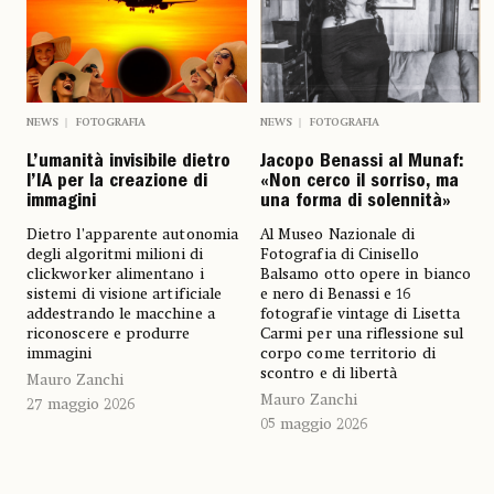
NEWS
FOTOGRAFIA
NEWS
FOTOGRAFIA
L’umanità invisibile dietro
Jacopo Benassi al Munaf:
l’IA per la creazione di
«Non cerco il sorriso, ma
immagini
una forma di solennità»
Dietro l’apparente autonomia
Al Museo Nazionale di
degli algoritmi milioni di
Fotografia di Cinisello
clickworker alimentano i
Balsamo otto opere in bianco
sistemi di visione artificiale
e nero di Benassi e 16
addestrando le macchine a
fotografie vintage di Lisetta
riconoscere e produrre
Carmi per una riflessione sul
immagini
corpo come territorio di
scontro e di libertà
Mauro Zanchi
Mauro Zanchi
27 maggio 2026
05 maggio 2026