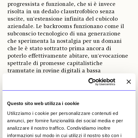
progressista e funzionale, che si è invece
risolta in un dedalo claustrofobico senza
uscite, un'estensione infinita del cubicolo
aziendale. Le backrooms funzionano come il
subconscio tecnologico di una generazione
che sperimenta la nostalgia per un domani
che le è stato sottratto prima ancora di
poterlo effettivamente abitare, un'evocazione
spettrale di promesse capitalistiche
tramutate in rovine digitali a bassa
risoluzione. Attraverso la memetica e
l'ecologia dei media algoritmici, questa
grammatica visiva ha assunto una vita
propria, una forma di intelligenza distribuita
Questo sito web utilizza i cookie
e rizomatica che risuona con un esterno
Utilizziamo i cookie per personalizzare contenuti ed
geografico o mentale al mercato globale. Il
annunci, per fornire funzionalità dei social media e per
formato del
found footage
cinematografico,
analizzare il nostro traffico. Condividiamo inoltre
distribuito capillarmente su piattaforme
informazioni sul modo in cui utilizzi il nostro sito con i
come YouTube, opera come un'archeologia del