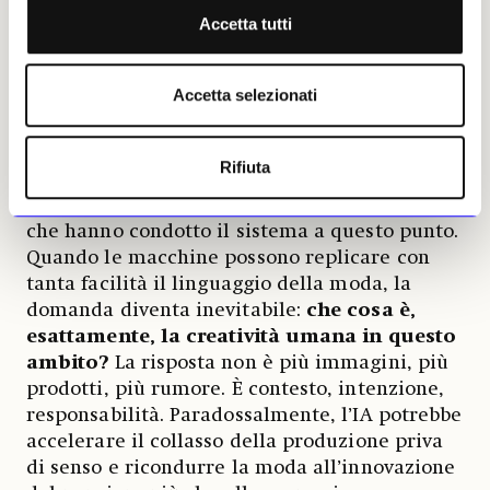
Accetta tutti
dubito. Potrà offrire efficienza, velocità,
persino capacità predittiva, ma non potrà
restituire significato culturale né compensare
Accetta selezionati
l’esaurimento dell’immaginazione.
Nel migliore dei casi sarà uno strumento; nel
Rifiuta
peggiore accelererà proprio quelle tendenze
(sovrapproduzione, uniformità, distrazione)
che hanno condotto il sistema a questo punto.
Quando le macchine possono replicare con
tanta facilità il linguaggio della moda, la
domanda diventa inevitabile:
che cosa è,
esattamente, la creatività umana in questo
ambito?
La risposta non è più immagini, più
prodotti, più rumore. È contesto, intenzione,
responsabilità. Paradossalmente, l’IA potrebbe
accelerare il collasso della produzione priva
di senso e ricondurre la moda all’innovazione