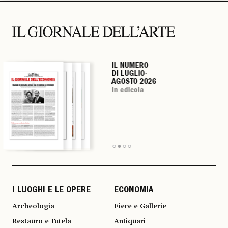
IL NUMERO
IL NUMERO
IL NUMERO
IL NUMERO
DI LUGLIO-
DI LUGLIO-
DI LUGLIO-
DI LUGLIO-
AGOSTO 2026
AGOSTO 2026
AGOSTO 2026
AGOSTO 2026
in edicola
in edicola
in edicola
in edicola
I LUOGHI E LE OPERE
ECONOMIA
Archeologia
Fiere e Gallerie
Restauro e Tutela
Antiquari