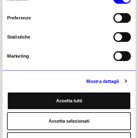
tra reale e virtuale sempre più labili.
consenso
Preferenze
Statistiche
Marketing
Mostra dettagli
Accetta tutti
Beverly Pepper (Brooklyn, 1922 – Todi, 2020), Virgo, scultura in acciaio a
specchio stainless still sculpture, 1967
Accetta selezionati