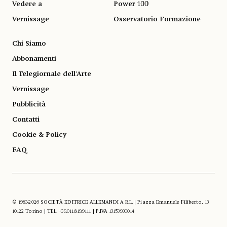
Vedere a
Power 100
Vernissage
Osservatorio Formazione
Chi Siamo
Abbonamenti
Il Telegiornale dell'Arte
Vernissage
Pubblicità
Contatti
Cookie & Policy
FAQ
© 1983-2026 SOCIETÀ EDITRICE ALLEMANDI A R.L. | Piazza Emanuele Filiberto, 13
10122 Torino | TEL. +39.011.819.9111 | P.IVA 13153930014