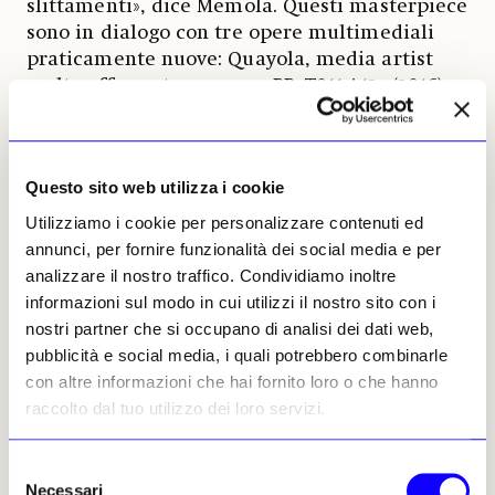
slittamenti», dice Memola. Questi masterpiece
sono in dialogo con tre opere multimediali
praticamente nuove: Quayola, media artist
molto affermato, espone «PP_T011.A12» (2016),
in cui l’artista partendo dalle fotografie dei
paesaggi che hanno ispirato gli Impressionisti
trae una mappatura 3D come se
Questo sito web utilizza i cookie
un’improvvisa glaciazione avesse congelato i
soggetti durante la mutazione da oggetto
Utilizziamo i cookie per personalizzare contenuti ed
reale a raffigurazione astratta. Stefano Ronci,
annunci, per fornire funzionalità dei social media e per
nell’opera «DiecialCUBO» (2022) con materiali
analizzare il nostro traffico. Condividiamo inoltre
specchianti suggerisce l’intento di voler
informazioni sul modo in cui utilizzi il nostro sito con i
stabilire una relazione diretta con il fruitore.
nostri partner che si occupano di analisi dei dati web,
«Unseen Flora» (2023) del gruppo artistico
pubblicità e social media, i quali potrebbero combinarle
italiano fuse* è un'installazione audio e video,
con altre informazioni che hai fornito loro o che hanno
prospettiva inedita e multicolore sul mondo
raccolto dal tuo utilizzo dei loro servizi.
di piante, funghi e coralli dove l’introduzione
dell’intelligenza artificiale e dei sistemi di
Selezione
generazione di immagini hanno reso i confini
Necessari
del