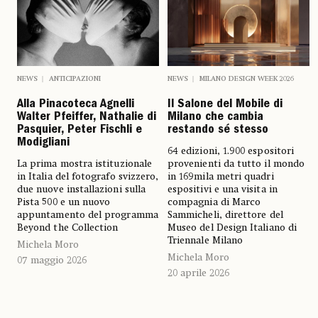
NEWS
ANTICIPAZIONI
NEWS
MILANO DESIGN WEEK 2026
Alla Pinacoteca Agnelli
Il Salone del Mobile di
Walter Pfeiffer, Nathalie di
Milano che cambia
Pasquier, Peter Fischli e
restando sé stesso
Modigliani
64 edizioni, 1.900 espositori
La prima mostra istituzionale
provenienti da tutto il mondo
in Italia del fotografo svizzero,
in 169mila metri quadri
due nuove installazioni sulla
espositivi e una visita in
Pista 500 e un nuovo
compagnia di Marco
appuntamento del programma
Sammicheli, direttore del
Beyond the Collection
Museo del Design Italiano di
Triennale Milano
Michela Moro
Michela Moro
07 maggio 2026
20 aprile 2026