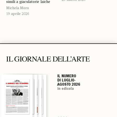
simili a giaculatorie laiche
Michela Moro
19 aprile 2026
IL NUMERO
IL NUMERO
IL NUMERO
IL NUMERO
DI LUGLIO-
DI LUGLIO-
DI LUGLIO-
DI LUGLIO-
AGOSTO 2026
AGOSTO 2026
AGOSTO 2026
AGOSTO 2026
in edicola
in edicola
in edicola
in edicola