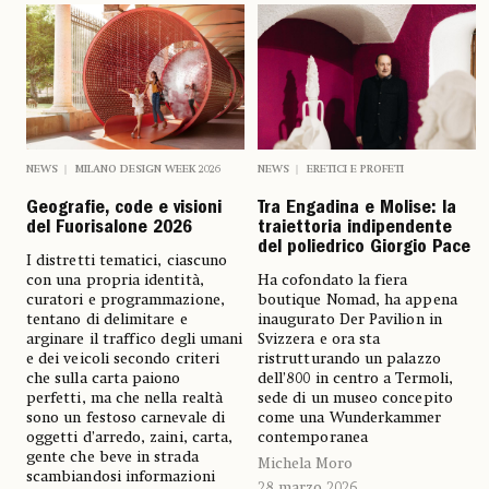
NEWS
MILANO DESIGN WEEK 2026
NEWS
ERETICI E PROFETI
Geografie, code e visioni
Tra Engadina e Molise: la
del Fuorisalone 2026
traiettoria indipendente
del poliedrico Giorgio Pace
I distretti tematici, ciascuno
con una propria identità,
Ha cofondato la fiera
curatori e programmazione,
boutique Nomad, ha appena
tentano di delimitare e
inaugurato Der Pavilion in
arginare il traffico degli umani
Svizzera e ora sta
e dei veicoli secondo criteri
ristrutturando un palazzo
che sulla carta paiono
dell’800 in centro a Termoli,
perfetti, ma che nella realtà
sede di un museo concepito
sono un festoso carnevale di
come una Wunderkammer
oggetti d’arredo, zaini, carta,
contemporanea
gente che beve in strada
Michela Moro
scambiandosi informazioni
28 marzo 2026