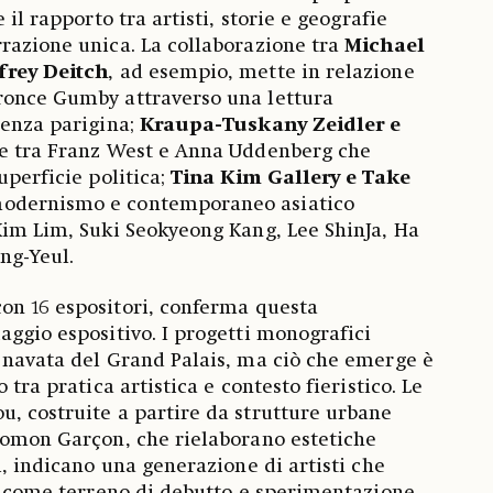
 il rapporto tra artisti, storie e geografie
razione unica. La collaborazione tra
Michael
frey Deitch
, ad esempio, mette in relazione
ronce Gumby attraverso una lettura
senza parigina;
Kraupa-Tuskany Zeidler e
e tra Franz West e Anna Uddenberg che
uperficie politica;
Tina Kim Gallery e Take
modernismo e contemporaneo asiatico
Kim Lim, Suki Seokyeong Kang, Lee ShinJa, Ha
ng-Yeul.
con 16 espositori, conferma questa
aggio espositivo. I progetti monografici
 navata del Grand Palais, ma ciò che emerge è
 tra pratica artistica e contesto fieristico. Le
, costruite a partire da strutture urbane
lomon Garçon, che rielaborano estetiche
i, indicano una generazione di artisti che