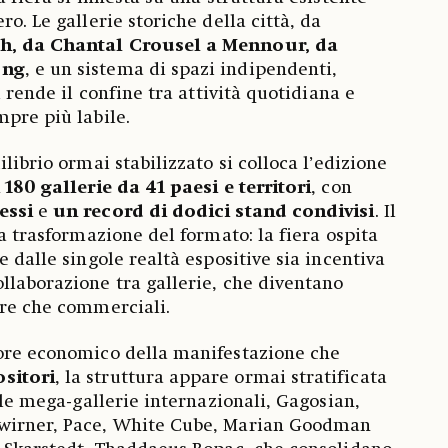
ro. Le gallerie storiche della città, da
ch, da Chantal Crousel a Mennour, da
ong
, e un sistema di spazi indipendenti,
i rende il confine tra attività quotidiana e
mpre più labile.
ilibrio ormai stabilizzato si colloca l’edizione
 180 gallerie da 41 paesi e territori
, con
ressi
e
un record di dodici stand condivisi
. Il
la trasformazione del formato: la fiera ospita
e dalle singole realtà espositive sia incentiva
llaborazione tra gallerie, che diventano
tre che commerciali.
ore economico della manifestazione che
ositori
, la struttura appare ormai stratificata
o le mega-gallerie internazionali, Gagosian,
Zwirner, Pace, White Cube, Marian Goodman