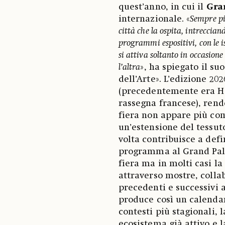
quest’anno, in cui il
Gra
internazionale. «
Sempre più
città che la ospita, intrecciand
programmi espositivi, con le is
si attiva soltanto in occasion
l’altra
», ha spiegato il su
dell’Arte». L’edizione 20
(precedentemente era He
rassegna francese), rend
fiera non appare più c
un’estensione del tessut
volta contribuisce a def
programma al Grand Palai
fiera ma in molti casi 
attraverso mostre, colla
precedenti e successivi 
produce così un calendar
contesti più stagionali,
ecosistema già attivo e l