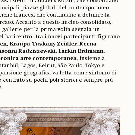
, Skarstedt, Thaddaeus Ropac, che consolidano
incipali piazze globali del contemporaneo.
toriche francesi che continuano a definire la
ercato. Accanto a questo nucleo consolidato,
a gallerie per la prima volta segnala un
l baricentro. Tra i nuovi partecipanti figurano
sen, Kraupa-Tuskany Zeidler, Reena
onsonni Radziszewski, Larkin Erdmann,
eronica arte contemporanea
, insieme a
stanbul, Lagos, Beirut, São Paulo, Tokyo e
pansione geografica va letta come sintomo di
centrato su pochi poli storici e sempre più
e.