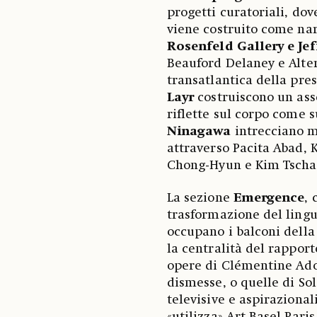
progetti curatoriali, dove
viene costruito come nar
Rosenfeld Gallery e Jef
Beauford Delaney e Alte
transatlantica della pre
Layr
costruiscono un ass
riflette sul corpo come s
Ninagawa
intrecciano 
attraverso Pacita Abad, 
Chong-Hyun e Kim Tscha
La sezione
Emergence
, 
trasformazione del lingu
occupano i balconi della
la centralità del rapporto
opere di Clémentine Adou
dismesse, o quelle di So
televisive e aspirazional