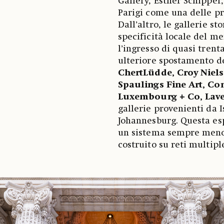
Gallery, Esther Schipper
Parigi come una delle pr
Dall’altro, le gallerie s
specificità locale del m
l’ingresso di quasi trent
ulteriore spostamento de
ChertLüdde, Croy Niel
Spaulings Fine Art, C
Luxembourg + Co, Lav
gallerie provenienti da I
Johannesburg. Questa es
un sistema sempre meno 
costruito su reti multipl