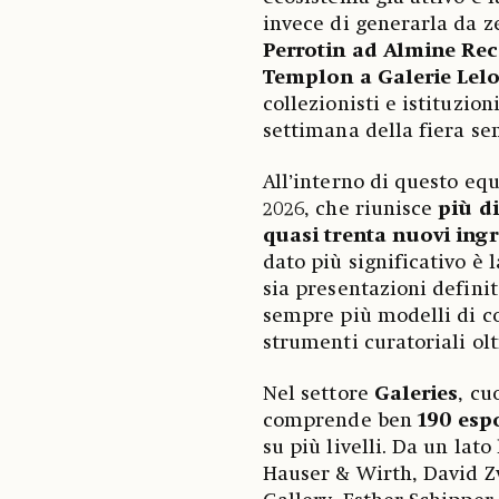
invece di generarla da ze
Perrotin ad Almine Re
Templon a Galerie Lel
collezionisti e istituzion
settimana della fiera se
All’interno di questo equ
2026, che riunisce
più di
quasi trenta nuovi ing
dato più significativo è 
sia presentazioni definit
sempre più modelli di co
strumenti curatoriali ol
Nel settore
Galeries
, cu
comprende ben
190 esp
su più livelli. Da un lat
Hauser & Wirth, David 