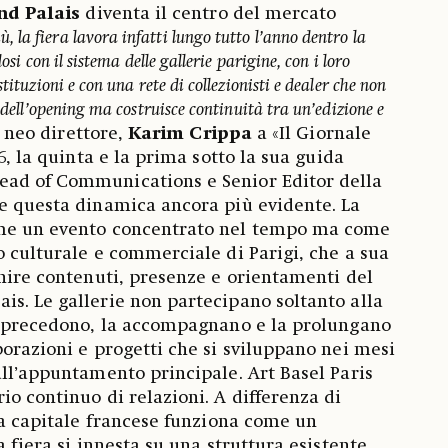
nd Palais
diventa il centro del mercato
, la fiera lavora infatti lungo tutto l’anno dentro la
osi con il sistema delle gallerie parigine, con i loro
tituzioni e con una rete di collezionisti e dealer che non
e dell’opening ma costruisce continuità tra un’edizione e
o neo direttore,
Karim Crippa
a «Il Giornale
26, la quinta e la prima sotto la sua guida
ad of Communications e Senior Editor della
e questa dinamica ancora più evidente. La
ome un evento concentrato nel tempo ma come
o culturale e commerciale di Parigi, che a sua
inire contenuti, presenze e orientamenti del
s. Le gallerie non partecipano soltanto alla
la precedono, la accompagnano e la prolungano
borazioni e progetti che si sviluppano nei mesi
all’appuntamento principale. Art Basel Paris
io continuo di relazioni. A differenza di
 la capitale francese funziona come un
a fiera si innesta su una struttura esistente