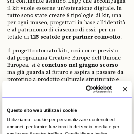
sul continente asiatico. L’app che accompagna
il kit vuole esserne un’estensione digitale. In
tutto sono state create 8 tipologie di kit, una
per ogni museo, progettati in base all’identità
e al patrimonio di ciascuno di essi, per un
totale di
125 scatole per partner coinvolto
.
Il progetto «Tomato kit», così come previsto
dal programma Creative Europe dell’Unione
Europea, si è
concluso nel giugno scorso
ma già guarda al futuro e aspira a passare da
prototipo a prodotto culturale strutturato e
sostenibile «
grazie al coinvolgimento diretto di nuovi
musei come co-finanziatori; a sponsorizzazioni da parte
di fondazioni o aziende interessate a sostenere
l’accessibilità culturale; alla vendita diretta delle box,
Questo sito web utilizza i cookie
con contributo minimo; oltre all’eventuale candidatura
Utilizziamo i cookie per personalizzare contenuti ed
a nuovi bandi europei»
, come dichiara
Alessio
annunci, per fornire funzionalità dei social media e per
Scaboro
, direttore creativo di Pleiadi.
analizzare il nostro traffico. Condividiamo inoltre