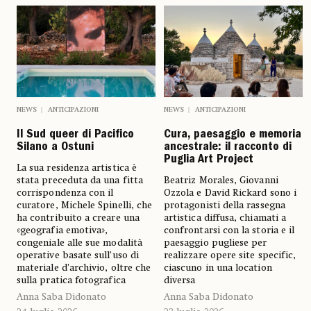
NEWS
ANTICIPAZIONI
NEWS
ANTICIPAZIONI
Il Sud queer di Pacifico
Cura, paesaggio e memoria
Silano a Ostuni
ancestrale: il racconto di
Puglia Art Project
La sua residenza artistica è
stata preceduta da una fitta
Beatriz Morales, Giovanni
corrispondenza con il
Ozzola e David Rickard sono i
curatore, Michele Spinelli, che
protagonisti della rassegna
ha contribuito a creare una
artistica diffusa, chiamati a
«geografia emotiva»,
confrontarsi con la storia e il
congeniale alle sue modalità
paesaggio pugliese per
operative basate sull’uso di
realizzare opere site specific,
materiale d’archivio, oltre che
ciascuno in una location
sulla pratica fotografica
diversa
Anna Saba Didonato
Anna Saba Didonato