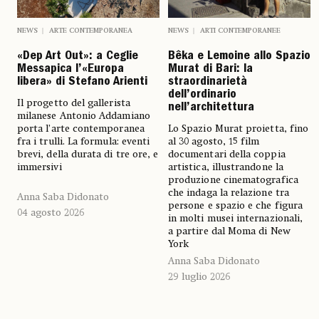
NEWS
ARTE CONTEMPORANEA
NEWS
ARTI CONTEMPORANEE
«Dep Art Out»: a Ceglie
Bêka e Lemoine allo Spazio
Messapica l’«Europa
Murat di Bari: la
libera» di Stefano Arienti
straordinarietà
dell’ordinario
Il progetto del gallerista
nell’architettura
milanese Antonio Addamiano
porta l’arte contemporanea
Lo Spazio Murat proietta, fino
fra i trulli. La formula: eventi
al 30 agosto, 15 film
brevi, della durata di tre ore, e
documentari della coppia
immersivi
artistica, illustrandone la
produzione cinematografica
che indaga la relazione tra
Anna Saba Didonato
persone e spazio e che figura
04 agosto 2026
in molti musei internazionali,
a partire dal Moma di New
York
Anna Saba Didonato
29 luglio 2026