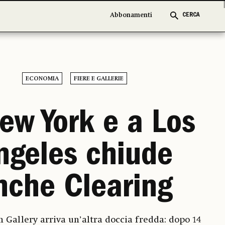
Abbonamenti
Abbonamenti
CERCA
CERCA
ECONOMIA
FIERE E GALLERIE
ew York e a Los
ngeles chiude
nche Clearing
Gallery arriva un’altra doccia fredda: dopo 14