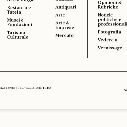
Archeologia
Opinioni &
Antiquari
Rubriche
Restauro e
Tutela
Aste
Notizie
politiche e
Musei e
Arte &
professional
Fondazioni
Imprese
Fotografia
Turismo
Mercato
Culturale
Vedere a
Vernissage
 Torino | TEL. +39.011.819.9111 | P.IVA
S