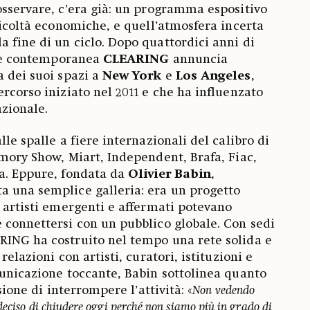
osservare, c’era già: un programma espositivo
ficoltà economiche, e quell’atmosfera incerta
 fine di un ciclo. Dopo quattordici anni di
arte contemporanea
CLEARING
annuncia
a dei suoi spazi a
New York
e
Los Angeles
,
rcorso iniziato nel 2011 e che ha influenzato
azionale.
lle spalle a fiere internazionali del calibro di
rmory Show, Miart, Independent, Brafa, Fiac,
a. Eppure, fondata da
Olivier Babin
,
a una semplice galleria: era un progetto
e artisti emergenti e affermati potevano
 connettersi con un pubblico globale. Con sedi
RING ha costruito nel tempo una rete solida e
relazioni con artisti, curatori, istituzioni e
municazione toccante, Babin sottolinea quanto
isione di interrompere l’attività: «
Non vedendo
deciso di chiudere oggi perché non siamo più in grado di