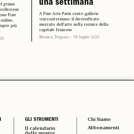
una settimana
el primo
collezioni
A Fine Arts Paris cento gallerie
cono Fine
«racconteranno» il diversificato
 online,
mercato dell'arte nella cornice della
empre più
capitale francese
Monica Trigona
08 luglio 2026
026
I
GLI STRUMENTI
Chi Siamo
Abbonamenti
Il calendario
delle mostre