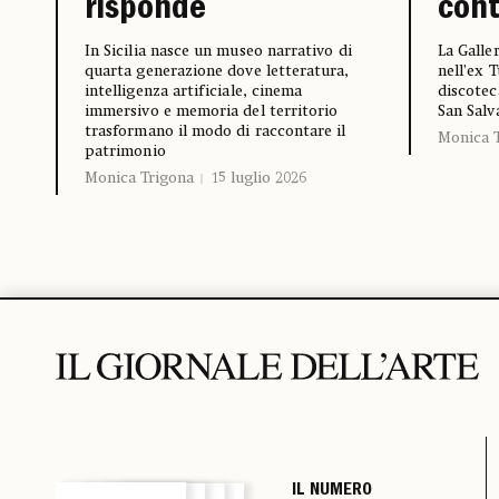
risponde
con
In Sicilia nasce un museo narrativo di
La Galle
quarta generazione dove letteratura,
nell’ex 
intelligenza artificiale, cinema
discotec
immersivo e memoria del territorio
San Salv
trasformano il modo di raccontare il
Monica 
patrimonio
Monica Trigona
15 luglio 2026
IL NUMERO
IL NUMERO
IL NUMERO
IL NUMERO