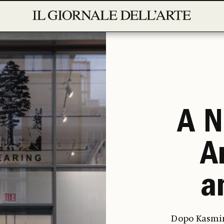
A N
A
a
Dopo Kasmin 