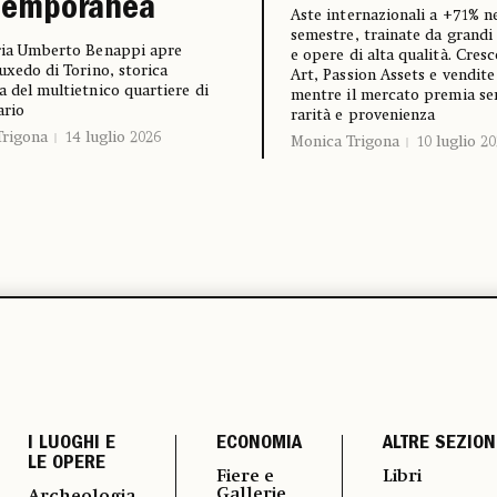
temporanea
Aste internazionali a +71% n
semestre, trainate da grandi 
ria Umberto Benappi apre
e opere di alta qualità. Cres
Tuxedo di Torino, storica
Art, Passion Assets e vendite
a del multietnico quartiere di
mentre il mercato premia s
ario
rarità e provenienza
Trigona
14 luglio 2026
Monica Trigona
10 luglio 2
I LUOGHI E
ECONOMIA
ALTRE SEZION
LE OPERE
Fiere e
Libri
Gallerie