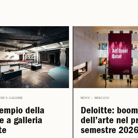
IERE E GALLERIE
NEWS
MERCATO
empio della
Deloitte: boom
e a galleria
dell’arte nel p
te
semestre 202