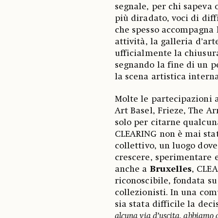
segnale, per chi sapeva 
più diradato, voci di dif
che spesso accompagna la
attività, la galleria d’
ufficialmente la chiusur
segnando la fine di un pe
la scena artistica intern
Molte le partecipazioni a
Art Basel, Frieze, The A
solo per citarne qualcun
CLEARING non è mai stat
collettivo, un luogo dov
crescere, sperimentare e
anche a
Bruxelles
, CLEA
riconoscibile, fondata su 
collezionisti. In una co
sia stata difficile la dec
alcuna via d’uscita, abbiamo 