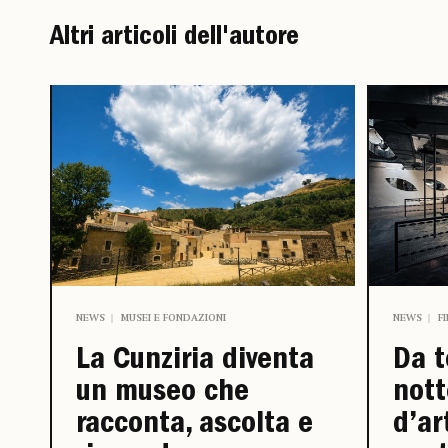
Altri articoli dell'autore
NEWS
MUSEI E FONDAZIONI
NEWS
F
La Cunziria diventa
Da t
un museo che
nott
racconta, ascolta e
d’ar