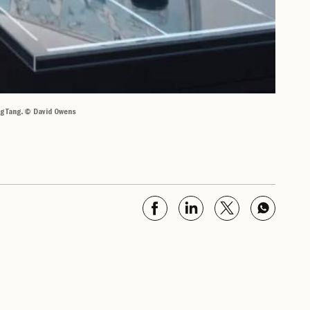
ng Tang. © David Owens