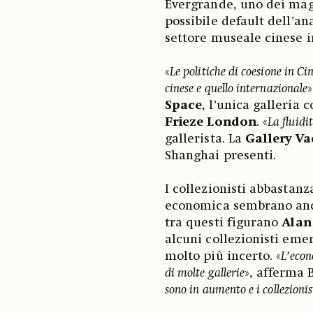
Evergrande, uno dei magg
possibile default dell’an
settore museale cinese i
«
Le politiche di coesione in Ci
cinese e quello internazionale
Space
, l’unica galleria
Frieze London
. «
La fluidi
gallerista. La
Gallery V
Shanghai presenti.
I collezionisti abbastanz
economica sembrano anco
tra questi figurano
Alan
alcuni collezionisti emer
molto più incerto. «
L’econ
di molte gallerie
», afferma 
sono in aumento e i collezion