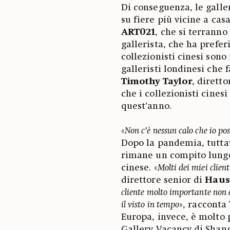
Di conseguenza, le galle
su fiere più vicine a cas
ART021
, che si terranno
gallerista, che ha prefe
collezionisti cinesi sono
galleristi londinesi che 
Timothy Taylor
, dirett
che i collezionisti cinesi
quest’anno.
«
Non c’è nessun calo che io po
Dopo la pandemia, tuttav
rimane un compito lungo p
cinese. «
Molti dei miei clien
direttore senior di
Haus
cliente molto importante non 
il visto in tempo
», racconta
Europa, invece, è molto 
Gallery Vacancy di Shang