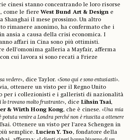
rie cinesi stanno concentrando le loro risorse
a, come le fiere
West Bund Art & Design
e
 a Shanghai il mese prossimo. Un altro
rito rimanere anonimo, ha confermato che i
 in ansia a causa della crisi economica. I
fanno affari in Cina sono più ottimisti.
ore dell’omonima galleria a Mayfair, afferma
 con cui lavora si sono recati a Frieze
ssa vedere
», dice Taylor. «
Sono qui e sono entusiasti
».
ia, ottenere un visto per il Regno Unito
er i collezionisti e i galleristi di nazionalità
ti lo trovano molto frustrante
», dice
Lihsin Tsai
,
er & Wirth Hong Kong
, che è cinese. «
Una mia
è potuta venire a Londra perché non è riuscita a ottenere
 Tsai. Ottenere un visto per l’area Schengen in
più semplice.
Lucien Y. Tso
, fondatore della
hai, afferma: «
I clienti cinesi hanno bisogno di un