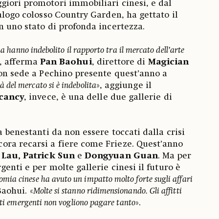
iori promotori immobiliari cinesi, e dal
alogo colosso Country Garden, ha gettato il
n uno stato di profonda incertezza.
na hanno indebolito il rapporto tra il mercato dell’arte
», afferma
Pan Baohui
, direttore di
Magician
 con sede a Pechino presente quest’anno a
tà del mercato si è indebolita
», aggiunge il
acancy
, invece, è una delle due gallerie di
a benestanti da non essere toccati dalla crisi
ra recarsi a fiere come Frieze. Quest’anno
 Lau, Patrick Sun
e
Dongyuan Guan
. Ma per
genti e per molte gallerie cinesi il futuro è
omia cinese ha avuto un impatto molto forte sugli affari
Baohui. «
Molte si stanno ridimensionando. Gli affitti
isti emergenti non vogliono pagare tanto
».