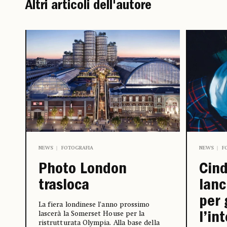
Altri articoli dell'autore
NEWS
FOTOGRAFIA
NEWS
F
Photo London
Cin
trasloca
lanc
per 
La fiera londinese l’anno prossimo
lascerà la Somerset House per la
l’in
ristrutturata Olympia. Alla base della