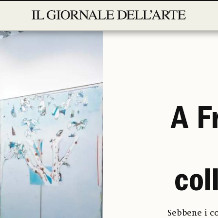
A F
col
Sebbene i co