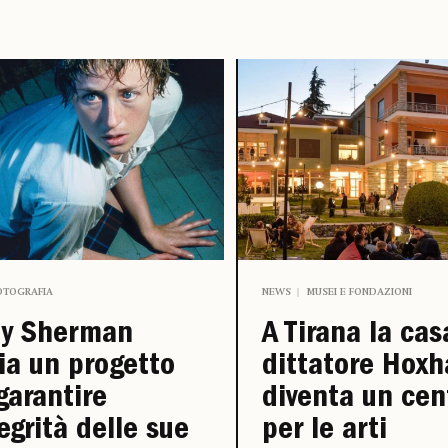
OTOGRAFIA
NEWS
MUSEI E FONDAZIONI
dy Sherman
A Tirana la cas
ia un progetto
dittatore Hoxh
garantire
diventa un cen
tegrità delle sue
per le arti