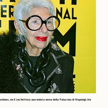
hines, via X (ex Twitter); una veduta aerea della Palazzina di Stupinigi; Iris