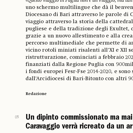
«
Questo viaggio in Puglia non è un viaggio, ma tan
uno schermo multilingue che dà il benve
Diocesano di Bari attraverso le parole di C
viaggio attraverso la storia della cattedr
pugliese e della tradizione degli Exultet, 
grazie a un nuovo allestimento e alla crea
percorso multimediale che permette di 
vicino rotoli miniati risalenti all’XI e XII se
ristrutturazione, cominciati a febbraio 202
finanziati dalla Regione Puglia con 900mi
i fondi europei Fesr-Fse 2014-2020, e sono s
dall’Arcidiocesi di Bari-Bitonto con altri 9
Redazione
Un dipinto commissionato ma mai 
05
Caravaggio verrà ricreato da un ar