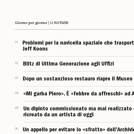
Giorno per giorno | 13 NOTIZIE
01
Problemi per la navicella spaziale che traspor
Jeff Koons
02
Blitz di Ultima Generazione agli Uffizi
03
Dopo un sostanzioso restauro riapre il Museo
04
«Mi garba Piero». È «febbre da affreschi» ad 
05
Un dipinto commissionato ma mai realizzato 
ricreato da un artista di oggi
06
Un appello per evitare lo «sfratto» dell’Archiv