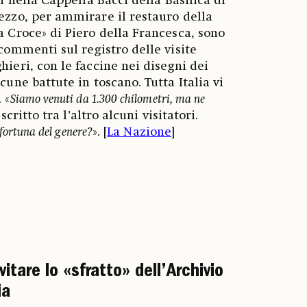
i nella Cappella Bacci della Basilica di
ezzo, per ammirare il restauro della
 Croce» di Piero della Francesca, sono
commenti sul registro delle visite
ieri, con le faccine nei disegni dei
cune battute in toscano. Tutta Italia vi
 «
Siamo venuti da 1.300 chilometri, ma ne
scritto tra l’altro alcuni visitatori.
fortuna del genere?
». [
La Nazione
]
itare lo «sfratto» dell’Archivio
ia