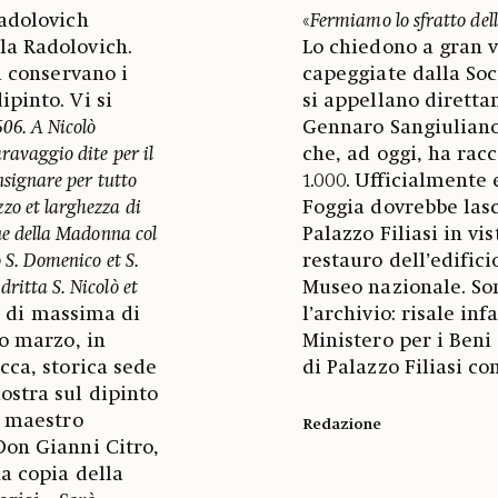
Radolovich
«
Fermiamo lo sfratto dell
la Radolovich.
Lo chiedono a gran v
i conservano i
capeggiate dalla Soci
pinto. Vi si
si appellano diretta
606. A Nicolò
Gennaro Sangiuliano
ravaggio dite per il
che, ad oggi, ha rac
nsignare per tutto
1.000. Ufficialmente e
zo et larghezza di
Foggia dovrebbe lasc
ine della Madonna col
Palazzo Filiasi in v
o S. Domenico et S.
restauro dell’edifici
ritta S. Nicolò et
Museo nazionale. So
a di massima di
l’archivio: risale inf
mo marzo, in
Ministero per i Beni 
cca, storica sede
di Palazzo Filiasi co
ostra sul dipinto
l maestro
Redazione
Don Gianni Citro,
a copia della