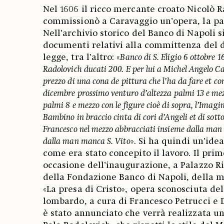
Nel 1606 il ricco mercante croato Nicolò 
commissionò a Caravaggio un’opera, la pa
Nell’archivio storico del Banco di Napoli s
documenti relativi alla committenza del di
legge, tra l’altro: «
Banco di S. Eligio 6 ottobre 1
Radolovich ducati 200. E per lui a Michel Angelo Ca
prezzo di una cona de pittura che l’ha da fare et co
dicembre prossimo venturo d’altezza palmi 13 e mez
palmi 8 e mezzo con le figure cioè di sopra, l’Imag
Bambino in braccio cinta di cori d’Angeli et di sott
Francesco nel mezzo abbracciati insieme dalla man d
dalla man manca S. Vito
». Si ha quindi un’ide
come era stato concepito il lavoro. Il pri
occasione dell’inaugurazione, a Palazzo Ri
della Fondazione Banco di Napoli, della m
«La presa di Cristo», opera sconosciuta de
lombardo, a cura di Francesco Petrucci e 
è stato annunciato che verrà realizzata un