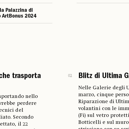
lla Palazzina di
rso ArtBonus 2024
 che trasporta
Blitz di Ultima G
02
Nelle Galerie degli U
marzo, cinque pers
asportando nello
Riparazione di Ulti
dovrebbe perdere
volantini con le imm
ecnici del
(Fi) sul vetro protet
liato. Secondo
Botticelli e sul mur
ttato, il 22