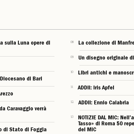
ta sulla Luna opere di
08
La collezione di Manfr
09
Un disegno originale di
10
Libri antichi e manoscr
 Diocesano di Bari
11
ADDII: Iris Apfel
Arezzo
12
ADDII: Ennio Calabria
da Caravaggio verrà
13
NOTIZIE DAL MIC: Nell’
Tasso» di Roma 50 reper
io di Stato di Foggia
del MiC