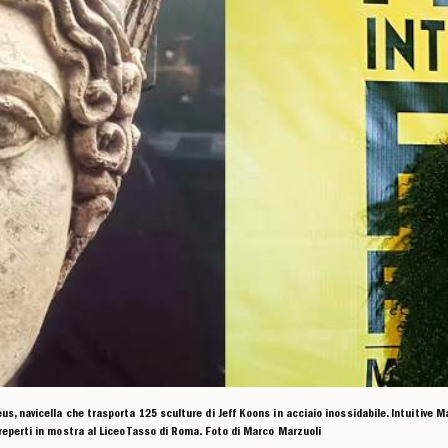
s, navicella che trasporta 125 sculture di Jeff Koons in acciaio inossidabile. Intuitive Mac
 reperti in mostra al Liceo Tasso di Roma. Foto di Marco Marzuoli