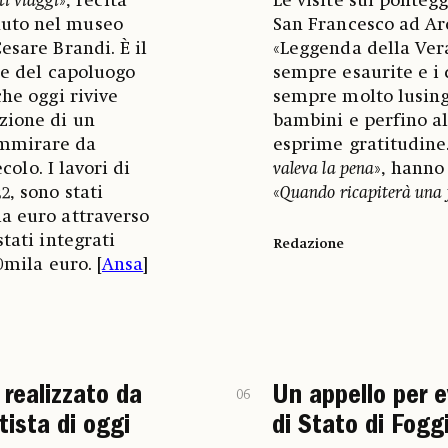
ti viaggi
», recita
Le visite sui pontegg
nuto nel museo
San Francesco ad Ar
esare Brandi. È il
«Leggenda della Vera
ale del capoluogo
sempre esaurite e i 
che oggi rivive
sempre molto lusingh
zione di un
bambini e perfino al
ammirare da
esprime gratitudine.
colo. I lavori di
valeva la pena
», hanno 
2, sono stati
«
Quando ricapiterà una 
la euro attraverso
tati integrati
Redazione
0mila euro. [
Ansa
]
realizzato da
Un appello per ev
06
tista di oggi
di Stato di Fogg