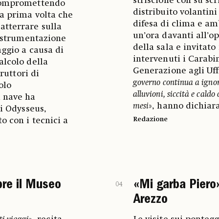
striscione con su sc
 compromettendo
distribuito volantini 
la prima volta che
difesa di clima e am
atterrare sulla
un’ora davanti all’op
la strumentazione
della sala e invitato 
aggio a causa di
intervenuti i Carabin
alcolo della
Generazione agli Uffi
rruttori di
governo continua a ignora
olo
alluvioni, siccità e caldo
a nave ha
mesi
», hanno dichiara
di Odysseus,
Redazione
o con i tecnici a
pre il Museo
«Mi garba Piero»
04
Arezzo