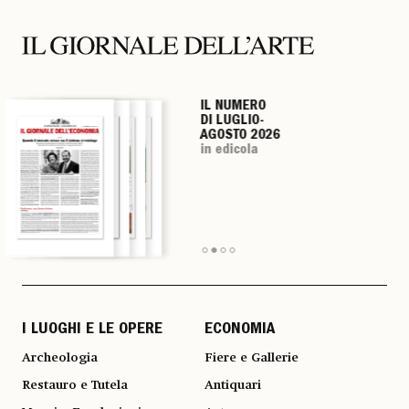
IL NUMERO
IL NUMERO
IL NUMERO
IL NUMERO
DI LUGLIO-
DI LUGLIO-
DI LUGLIO-
DI LUGLIO-
AGOSTO 2026
AGOSTO 2026
AGOSTO 2026
AGOSTO 2026
in edicola
in edicola
in edicola
in edicola
I LUOGHI E LE OPERE
ECONOMIA
Archeologia
Fiere e Gallerie
Restauro e Tutela
Antiquari