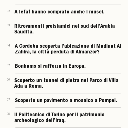
02
A Tefaf hanno comprato anche i musei.
03
Ritrovamenti preislamici nel sud dell’Arabia
Saudita.
04
A Cordoba scoperta l’ubicazione di Madinat Al
Zahira, la città perduta di Almanzor?
05
Bonhams si rafforza in Europa.
06
Scoperto un tunnel di pietra nel Parco di Villa
Ada a Roma.
07
Scoperto un pavimento a mosaico a Pompei.
08
Il Politecnico di Torino per il patrimonio
archeologico dell’Iraq.