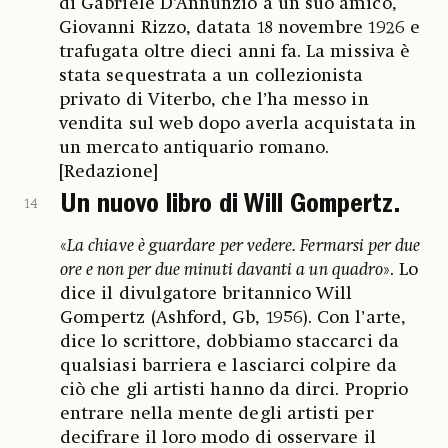
di Gabriele D’Annunzio a un suo amico,
Giovanni Rizzo, datata 18 novembre 1926 e
trafugata oltre dieci anni fa. La missiva è
stata sequestrata a un collezionista
privato di Viterbo, che l’ha messo in
vendita sul web dopo averla acquistata in
un mercato antiquario romano.
[Redazione]
Un nuovo libro di Will Gompertz.
14
«
La chiave è guardare per vedere. Fermarsi per due
ore e non per due minuti davanti a un quadro
». Lo
dice il divulgatore britannico Will
Gompertz (Ashford, Gb, 1956). Con l’arte,
dice lo scrittore, dobbiamo staccarci da
qualsiasi barriera e lasciarci colpire da
ciò che gli artisti hanno da dirci. Proprio
entrare nella mente degli artisti per
decifrare il loro modo di osservare il