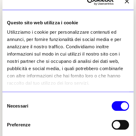
Bukowskis, Stoccolma), e Jakob Dupont (di
Bruun Rasmussen, Copenaghen),
continueranno a ricoprire i loro ruoli
Questo sito web utilizza i cookie
attuali, alla guida delle rispettive case
Utilizziamo i cookie per personalizzare contenuti ed
d’asta. [Redazione]
annunci, per fornire funzionalità dei social media e per
analizzare il nostro traffico. Condividiamo inoltre
informazioni sul modo in cui utilizzi il nostro sito con i
Scoperto un tunnel di pietra nel
nostri partner che si occupano di analisi dei dati web,
06
pubblicità e social media, i quali potrebbero combinarle
Parco di Villa Ada a Roma.
con altre informazioni che hai fornito loro o che hanno
raccolto dal tuo utilizzo dei loro servizi.
Forse portano a una catacomba le quattro
pareti di pietra, tagliate con esattezza,
che scendono nella terra per dieci metri
Selezione
da un’oscura fenditura seminascosta dai
Necessari
del
massi. La scoperta è di Andrea Zinno, che
consenso
cura la pagina Facebook «Villa Ada
Preferenze
Savoia». Con l’aiuto di una torcia elettrica
ha scoperto, sotto la fenditura,