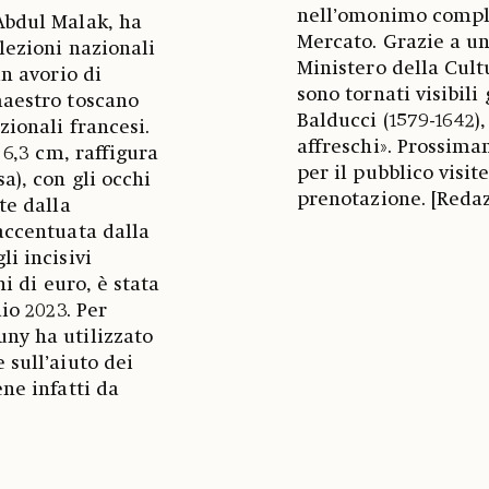
nell’omonimo comples
Abdul Malak, ha
Mercato. Grazie a un
lezioni nazionali
Ministero della Cult
in avorio di
sono tornati visibili
maestro toscano
Balducci (1579-1642),
zionali francesi.
affreschi». Prossima
 6,3 cm, raffigura
per il pubblico visi
a), con gli occhi
prenotazione. [Reda
te dalla
accentuata dalla
i incisivi
ni di euro, è stata
io 2023. Per
ny ha utilizzato
 sull’aiuto dei
ne infatti da