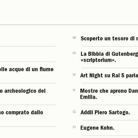
08
Scoperto un tesoro di 
09
La Bibbia di Gutenberg
«scriptorium».
elle acque di un fiume
10
Art Night su Rai 5 parla
o archeologico del
11
Mostre che aprono Dani
Emilia.
ano comprato dallo
12
Addii Piero Sartogo.
13
Eugene Kohn.