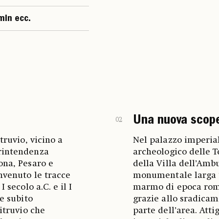
Emin ecc.
Una nuova scoper
02
truvio, vicino a
Nel palazzo imperial
printendenza
archeologico delle T
ona, Pesaro e
della Villa dell’Amb
invenuto le tracce
monumentale larga 1
 secolo a.C. e il I
marmo di epoca roma
re subito
grazie allo sradicam
Vitruvio che
parte dell’area. Att