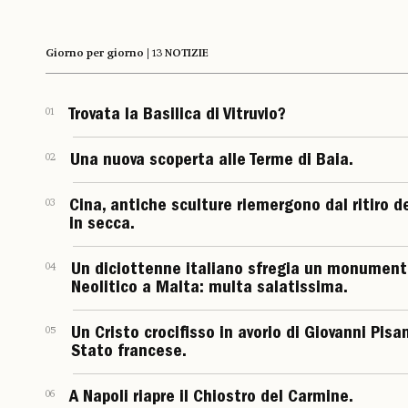
Giorno per giorno | 13 NOTIZIE
01
Trovata la Basilica di Vitruvio?
02
Una nuova scoperta alle Terme di Baia.
03
Cina, antiche sculture riemergono dal ritiro d
in secca.
04
Un diciottenne italiano sfregia un monument
Neolitico a Malta: multa salatissima.
05
Un Cristo crocifisso in avorio di Giovanni Pis
Stato francese.
06
A Napoli riapre il Chiostro del Carmine.