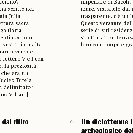
llennio?
imperiale di Bacoli,
 ha scritto nel
mare, visitabile dal
nia Julia
trasparente, c’è un 
ettura sacra
Questo versante dell
ga Ilaria
serie di siti residenz
enti con muri
strutturati su terra
rivestiti in malta
loro con rampe e gra
marmi verdi e
 lettere V e I con
, la preziosità
 che era un
Nucleo Tutela
a delimitato i
ano Miliani]
dal ritiro
Un diciottenne 
04
archeologico del