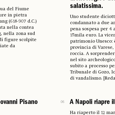
salatissima.
cqua del Fiume
ure in pietra
Uno studente diciott
ang (618-907 d.C.)
condannato a due ann
uta nella contea
pena sospesa per 4 
g, nella zona sud
15mila euro. La vice
di figure scolpite
patrimonio Unesco: è
iate da
provincia di Varese, 
roccia. A sorprender
nel sito archeologic
subito a processo pe
Tribunale di Gozo, l
di vandalismo. [Red
Giovanni Pisano
A Napoli riapre i
06
Ha riaperto il 12 ma