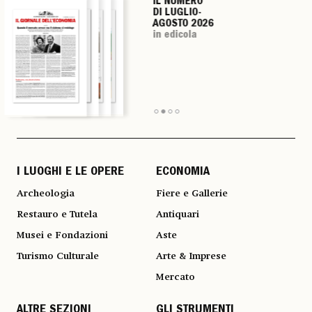
IL NUMERO
IL NUMERO
IL NUMERO
IL NUMERO
DI LUGLIO-
DI LUGLIO-
DI LUGLIO-
DI LUGLIO-
AGOSTO 2026
AGOSTO 2026
AGOSTO 2026
AGOSTO 2026
in edicola
in edicola
in edicola
in edicola
I LUOGHI E LE OPERE
ECONOMIA
Archeologia
Fiere e Gallerie
Restauro e Tutela
Antiquari
Musei e Fondazioni
Aste
Turismo Culturale
Arte & Imprese
Mercato
ALTRE SEZIONI
GLI STRUMENTI