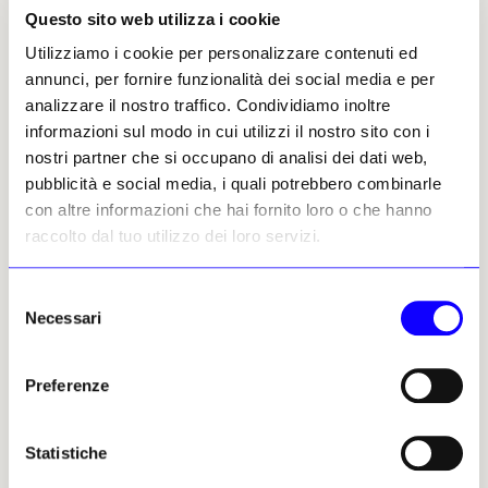
Questo sito web utilizza i cookie
Redazione
Utilizziamo i cookie per personalizzare contenuti ed
annunci, per fornire funzionalità dei social media e per
I numeri della 26ma edizione di
analizzare il nostro traffico. Condividiamo inoltre
05
informazioni sul modo in cui utilizzi il nostro sito con i
Paris Photo
nostri partner che si occupano di analisi dei dati web,
pubblicità e social media, i quali potrebbero combinarle
La 26a edizione di Paris Photo, che ha
con altre informazioni che hai fornito loro o che hanno
ospitato 191 gallerie ed editori da tutto il
raccolto dal tuo utilizzo dei loro servizi.
mondo, ha attirato al Grand Palais
Éphémère di Parigi un pubblico
internazionale di professionisti,
Selezione
collezionisti e appassionati. Una
Necessari
del
caratteristica sorprendente dell’edizione
consenso
di quest’anno è stata il nuovo settore
Preferenze
digitale che ha messo in mostra una
selezione di gallerie e piattaforme in cui
gli artisti nel loro approccio alla
Statistiche
fotografia combinano arte e nuove