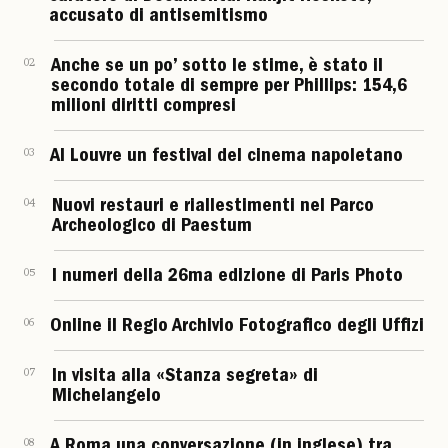
accusato di antisemitismo
02
Anche se un po’ sotto le stime, è stato il
secondo totale di sempre per Phillips: 154,6
milioni diritti compresi
03
Al Louvre un festival del cinema napoletano
04
Nuovi restauri e riallestimenti nel Parco
Archeologico di Paestum
05
I numeri della 26ma edizione di Paris Photo
06
Online il Regio Archivio Fotografico degli Uffizi
07
In visita alla «Stanza segreta» di
Michelangelo
08
A Roma una conversazione (in inglese) tra