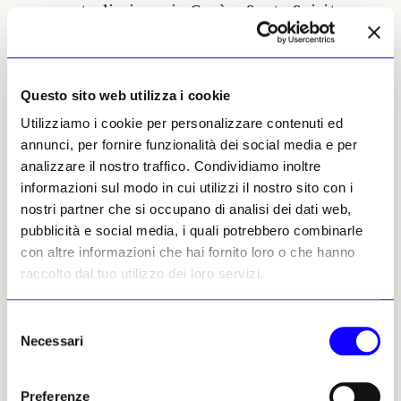
centralissime vie Gesù e Santo Spirito,
rievocando in tutto le abitazioni gentilizie
del Rinascimento lombardo: presero così
ad acquistare pregiati dipinti, arredi,
Questo sito web utilizza i cookie
manufatti originali e ricrearono degli
interni in tutto simili a quelli delle più
Utilizziamo i cookie per personalizzare contenuti ed
nobili dimore del ‘400 e ‘500, serviti però
annunci, per fornire funzionalità dei social media e per
dalle novità più aggiornate, dall’acqua
analizzare il nostro traffico. Condividiamo inoltre
corrente all’elettricità. Abitato dagli eredi
informazioni sul modo in cui utilizzi il nostro sito con i
fino al 1974, il palazzo fu poi venduto a
nostri partner che si occupano di analisi dei dati web,
Regione Lombardia, che s’impegnò a
pubblicità e social media, i quali potrebbero combinarle
conservare negli spazi originari le
con altre informazioni che hai fornito loro o che hanno
collezioni, conferite a una Fondazione,
raccolto dal tuo utilizzo dei loro servizi.
preservando così la magia di
quell’unicum.
Selezione
Ada Masoero
Necessari
del
consenso
Preferenze