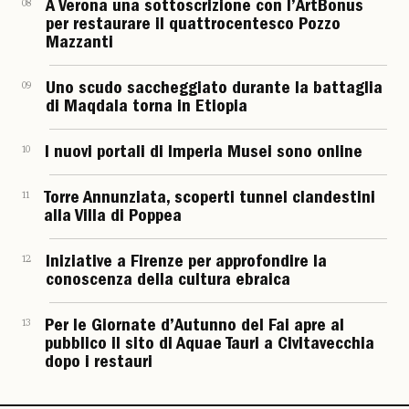
08
A Verona una sottoscrizione con l’ArtBonus
per restaurare il quattrocentesco Pozzo
Mazzanti
09
Uno scudo saccheggiato durante la battaglia
di Maqdala torna in Etiopia
10
I nuovi portali di Imperia Musei sono online
11
Torre Annunziata, scoperti tunnel clandestini
alla Villa di Poppea
12
Iniziative a Firenze per approfondire la
conoscenza della cultura ebraica
13
Per le Giornate d’Autunno del Fai apre al
pubblico il sito di Aquae Tauri a Civitavecchia
dopo i restauri