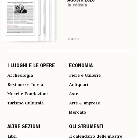
AGOSTO 2026
AGOSTO 2026
AGOSTO 2026
AGOSTO 2026
in edicola
in edicola
in edicola
in edicola
I LUOGHI E LE OPERE
ECONOMIA
Archeologia
Fiere e Gallerie
Restauro e Tutela
Antiquari
Musei e Fondazioni
Aste
Turismo Culturale
Arte & Imprese
Mercato
ALTRE SEZIONI
GLI STRUMENTI
Libri
Il calendario delle mostre