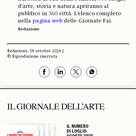
d’arte, storia e natura apriranno al
pubblico in 360 città. L’elenco completo
nella
pagina web
delle Giornate Fai.
Redazione
Redazione, 08 ottobre 2024 |
© Riproduzione riservata
IL NUMERO
IL NUMERO
IL NUMERO
IL NUMERO
DI LUGLIO-
DI LUGLIO-
DI LUGLIO-
DI LUGLIO-