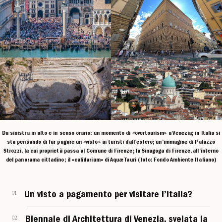
Da sinistra in alto e in senso orario: un momento di «overtourism» a Venezia; in Italia si
sta pensando di far pagare un «visto» ai turisti dall’estero; un’immagine di Palazzo
Strozzi, la cui proprietà passa al Comune di Firenze; la Sinagoga di Firenze, all’interno
del panorama cittadino; il «calidarium» di Aquæ Tauri (foto: Fondo Ambiente Italiano)
01
Un visto a pagamento per visitare l’Italia?
02
Biennale di Architettura di Venezia, svelata la