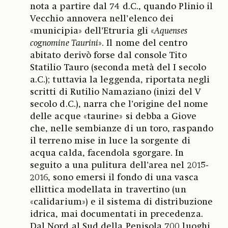
nota a partire dal 74 d.C., quando Plinio il
Vecchio annovera nell’elenco dei
«municipia» dell’Etruria gli «
Aquenses
cognomine Taurini
». Il nome del centro
abitato derivò forse dal console Tito
Statilio Tauro (seconda metà del I secolo
a.C.); tuttavia la leggenda, riportata negli
scritti di Rutilio Namaziano (inizi del V
secolo d.C.), narra che l’origine del nome
delle acque «taurine» si debba a Giove
che, nelle sembianze di un toro, raspando
il terreno mise in luce la sorgente di
acqua calda, facendola sgorgare. In
seguito a una pulitura dell’area nel 2015-
2016, sono emersi il fondo di una vasca
ellittica modellata in travertino (un
«calidarium») e il sistema di distribuzione
idrica, mai documentati in precedenza.
Dal Nord al Sud della Penisola 700 luoghi