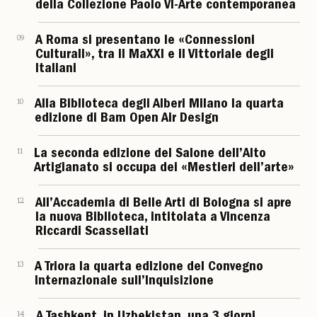
della Collezione Paolo VI-Arte contemporanea
09
A Roma si presentano le «Connessioni
Culturali», tra il MaXXI e il Vittoriale degli
Italiani
10
Alla Biblioteca degli Alberi Milano la quarta
edizione di Bam Open Air Design
11
La seconda edizione del Salone dell’Alto
Artigianato si occupa dei «Mestieri dell’arte»
12
All’Accademia di Belle Arti di Bologna si apre
la nuova Biblioteca, intitolata a Vincenza
Riccardi Scassellati
13
A Triora la quarta edizione del Convegno
Internazionale sull’Inquisizione
14
A Tashkent, in Uzbekistan, una 3 giorni