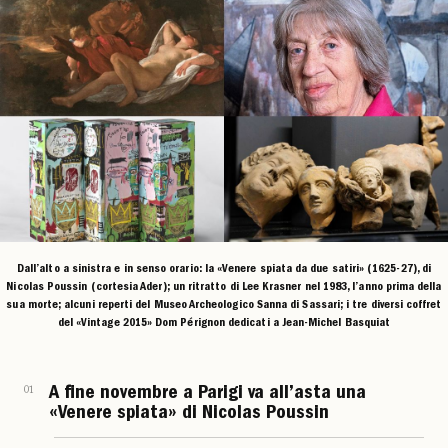
Dall’alto a sinistra e in senso orario: la «Venere spiata da due satiri» (1625-27), di
Nicolas Poussin (cortesia Ader); un ritratto di Lee Krasner nel 1983, l’anno prima della
sua morte; alcuni reperti del Museo Archeologico Sanna di Sassari; i tre diversi coffret
del «Vintage 2015» Dom Pérignon dedicati a Jean-Michel Basquiat
01
A fine novembre a Parigi va all’asta una
«Venere spiata» di Nicolas Poussin