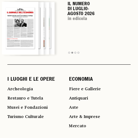
IL NUMERO
IL NUMERO
IL NUMERO
IL NUMERO
DI LUGLIO-
DI LUGLIO-
DI LUGLIO-
DI LUGLIO-
AGOSTO 2026
AGOSTO 2026
AGOSTO 2026
AGOSTO 2026
in edicola
in edicola
in edicola
in edicola
I LUOGHI E LE OPERE
ECONOMIA
Archeologia
Fiere e Gallerie
Restauro e Tutela
Antiquari
Musei e Fondazioni
Aste
Turismo Culturale
Arte & Imprese
Mercato