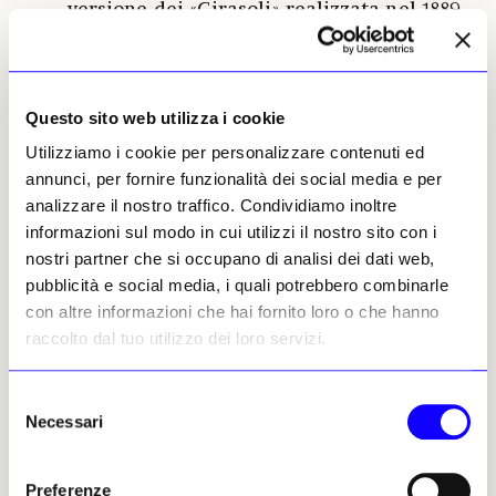
versione dei «Girasoli» realizzata nel 1889,
e conservata al Philadelphia Museum of
Art. In un comunicato online, Just Stop Oil
ha dichiarato che i suoi sostenitori hanno
preso parte alla protesta come «
gesto di
Questo sito web utilizza i cookie
sfida dopo che le prime dimostranti, Plummer e
Utilizziamo i cookie per personalizzare contenuti ed
Holland, oggi sono state condannate dalla
annunci, per fornire funzionalità dei social media e per
Southwark Crown Court a una pena massima di
analizzare il nostro traffico. Condividiamo inoltre
due anni
». Ludi Simpson, una dei
informazioni sul modo in cui utilizzi il nostro sito con i
manifestanti coinvolti nelle azioni di
nostri partner che si occupano di analisi dei dati web,
oggi, settantunenne, dichiara: «
Saremo
pubblicità e social media, i quali potrebbero combinarle
ritenuti responsabili delle nostre azioni di oggi e
con altre informazioni che hai fornito loro o che hanno
affronteremo tutte le conseguenze di legge. Quand’è
raccolto dal tuo utilizzo dei loro servizi.
che i dirigenti dei combustibili fossili e i politici che
essi hanno comprato saranno chiamati a
Selezione
rispondere dei danni criminali che stanno
Necessari
del
imponendo a ogni essere vivente?
».
consenso
Gareth Harris
Preferenze