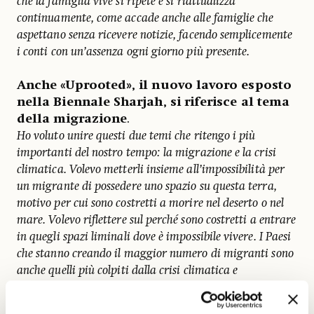
che la famiglia vive si ripete e si riattualizza
continuamente, come accade anche alle famiglie che
aspettano senza ricevere notizie, facendo semplicemente
i conti con un’assenza ogni giorno più presente.
Anche «Uprooted», il nuovo lavoro esposto
nella Biennale Sharjah, si riferisce al tema
della migrazione
.
Ho voluto unire questi due temi che ritengo i più
importanti del nostro tempo: la migrazione e la crisi
climatica. Volevo metterli insieme all’impossibilità per
un migrante di possedere uno spazio su questa terra,
motivo per cui sono costretti a morire nel deserto o nel
mare. Volevo riflettere sul perché sono costretti a entrare
in quegli spazi liminali dove è impossibile vivere. I Paesi
che stanno creando il maggior numero di migranti sono
anche quelli più colpiti dalla crisi climatica e
brutalizzati dall’imperialismo e dal colonialismo, senza
contare che ora ricevono tutti i rifiuti tossici del Nord