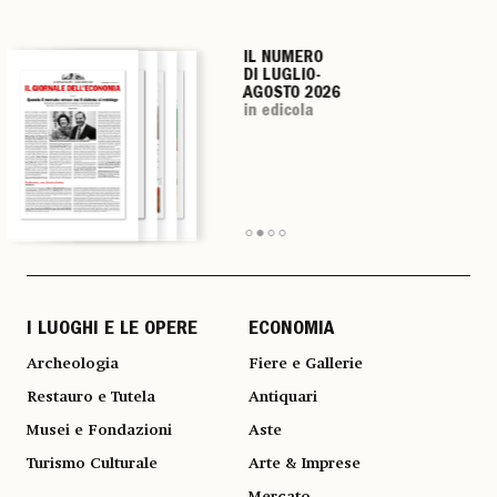
IL NUMERO
IL NUMERO
IL NUMERO
IL NUMERO
DI LUGLIO-
DI LUGLIO-
DI LUGLIO-
DI LUGLIO-
AGOSTO 2026
AGOSTO 2026
AGOSTO 2026
AGOSTO 2026
in edicola
in edicola
in edicola
in edicola
I LUOGHI E LE OPERE
ECONOMIA
Archeologia
Fiere e Gallerie
Restauro e Tutela
Antiquari
Musei e Fondazioni
Aste
Turismo Culturale
Arte & Imprese
Mercato