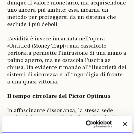
dunque il valore monetario, ma acquisendone
uno ancora più ambito: essa incarna un
metodo per proteggersi da un sistema che
esclude i più deboli.
L’avidità è invece incarnata nell’opera
«Untitled (Money Trap)»: una cassaforte
perforata permette l’intrusione di una mano a
palmo aperto, ma ne ostacola l’uscita se
chiusa. Un evidente rimando all’illusorietà dei
sistemi di sicurezza e all’ingordigia di fronte
a una quasi vittoria.
Il tempo circolare del Pictor Optimus
In affascinante dissonanza, la stessa sede
ospita dal 30 marzo al 7 luglio
«Giorgio de
Chirico. Il volto della Metafisica
». Un punto
fermo nella lettura critica della complessa