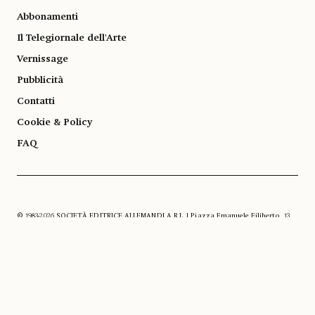
Abbonamenti
Il Telegiornale dell'Arte
Vernissage
Pubblicità
Contatti
Cookie & Policy
FAQ
© 1983-2026 SOCIETÀ EDITRICE ALLEMANDI A R.L. | Piazza Emanuele Filiberto, 13
10122 Torino | TEL. +39.011.819.9111 | P.IVA 13153930014
SOCIAL