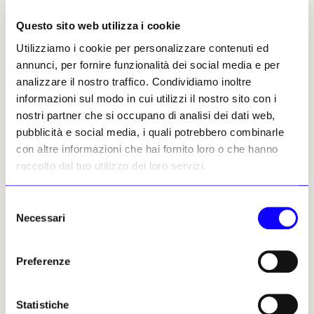
esperienza artistica del «Pictor Optimus» può
Questo sito web utilizza i cookie
essere fissato attraverso l’identificazione in
essa di un comune denominatore: quella
Utilizziamo i cookie per personalizzare contenuti ed
presenza nella sua intera produzione di una
annunci, per fornire funzionalità dei social media e per
«Metafisica continua» che, già riconosciuta da
analizzare il nostro traffico. Condividiamo inoltre
Maurizio Calvesi, è stata ora individuata,
informazioni sul modo in cui utilizzi il nostro sito con i
come criterio di interpretazione dell’opera di
nostri partner che si occupano di analisi dei dati web,
de Chirico da Victoria Noel-Johnson, curatrice
pubblicità e social media, i quali potrebbero combinarle
della rassegna.
con altre informazioni che hai fornito loro o che hanno
raccolto dal tuo utilizzo dei loro servizi.
Organizzata da ViDi, in collaborazione con il
Ducale e la Fondazione Giorgio e Isa de
Selezione
Chirico (catalogo Skira), la mostra intende
Necessari
del
infatti evidenziare come nonostante i
consenso
mutamenti di stile, tecnica e soggetti,
Preferenze
l’originaria attitudine metafisica abbia
mantenuto una fondamentale centralità
nell’opera di de Chirico che, influenzato dalle
Statistiche