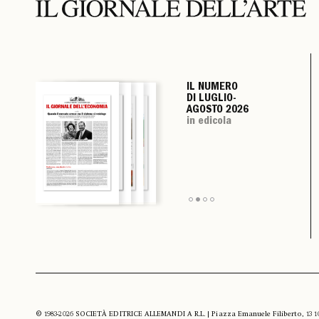
IL NUMERO
IL NUMERO
IL NUMERO
IL NUMERO
DI LUGLIO-
DI LUGLIO-
DI LUGLIO-
DI LUGLIO-
AGOSTO 2026
AGOSTO 2026
AGOSTO 2026
AGOSTO 2026
in edicola
in edicola
in edicola
in edicola
© 1983-2026 SOCIETÀ EDITRICE ALLEMANDI A R.L. | Piazza Emanuele Filiberto, 13 10122