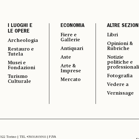
I LUOGHI E
ECONOMIA
ALTRE SEZION
LE OPERE
Fiere e
Libri
Gallerie
Archeologia
Opinioni &
Antiquari
Rubriche
Restauro e
Tutela
Aste
Notizie
politiche e
Musei e
Arte &
professional
Fondazioni
Imprese
Fotografia
Turismo
Mercato
Culturale
Vedere a
Vernissage
 Torino | TEL. +39.011.819.9111 | P.IVA