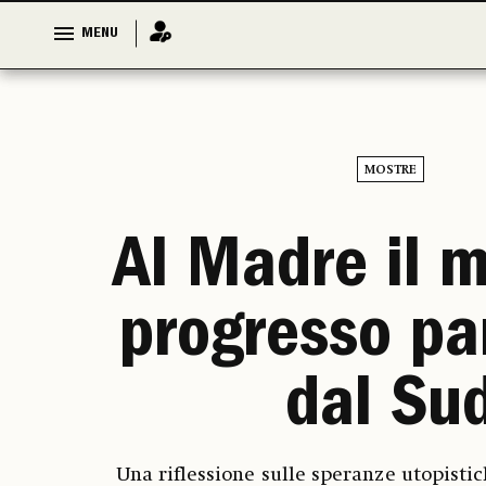
MENU
MENU
MOSTRE
Al Madre il m
progresso pa
dal Su
Una riflessione sulle speranze utopist