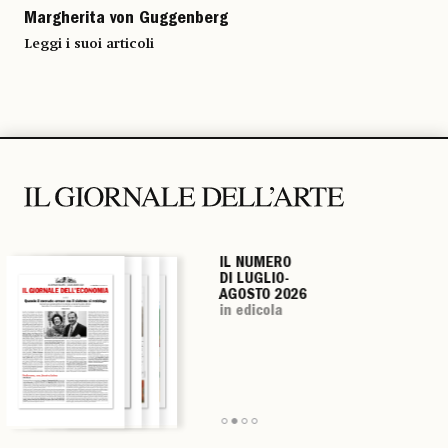
Margherita von Guggenberg
Leggi i suoi articoli
IL NUMERO
IL NUMERO
IL NUMERO
IL NUMERO
DI LUGLIO-
DI LUGLIO-
DI LUGLIO-
DI LUGLIO-
AGOSTO 2026
AGOSTO 2026
AGOSTO 2026
AGOSTO 2026
in edicola
in edicola
in edicola
in edicola