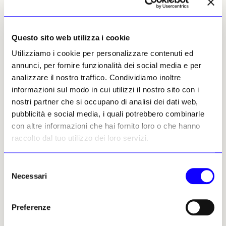
sezione e scelta iconografica della mostra:
l’insistenza su altri soggetti inanimati, come i
pesci morti in una sala e la titolare ragnatela
Questo sito web utilizza i cookie
nella successiva rafforzano la convivenza di
Utilizziamo i cookie per personalizzare contenuti ed
molteplici stati di esistenza. Privati di ogni
annunci, per fornire funzionalità dei social media e per
dettaglio superfluo, i dipinti permettono di
analizzare il nostro traffico. Condividiamo inoltre
concentrarsi sul processo di lenta
informazioni sul modo in cui utilizzi il nostro sito con i
metamorfosi in atto di fronte ai nostri occhi.
nostri partner che si occupano di analisi dei dati web,
pubblicità e social media, i quali potrebbero combinarle
La mostra si conclude su una serie di paesaggi
con altre informazioni che hai fornito loro o che hanno
arborei, incentrati su un orizzonte basso e
raccolto dal tuo utilizzo dei loro servizi.
spianate immense di cielo per una ripresa e
sovversione delle vedute iniziali di Bruges. I
colori si fondono per dare spazio a una lingua
Selezione
Necessari
visuale che enfatizza l’apertura e l’immobilità
del
delle scene, richiamando i ritmi intricati di
consenso
una ragnatela che si espande.
Preferenze