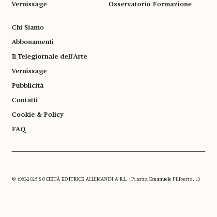
Vernissage
Osservatorio Formazione
Chi Siamo
Abbonamenti
Il Telegiornale dell'Arte
Vernissage
Pubblicità
Contatti
Cookie & Policy
FAQ
© 1983-2026 SOCIETÀ EDITRICE ALLEMANDI A R.L. | Piazza Emanuele Filiberto, 13
10122 Torino | TEL. +39.011.819.9111 | P.IVA 13153930014
SOCIAL