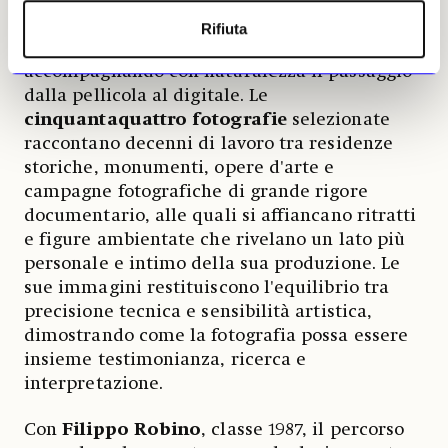
professionista dal 1978, ha dedicato gran parte
della sua attività alla documentazione del
Rifiuta
patrimonio artistico e architettonico italiano,
accompagnando con naturalezza il passaggio
dalla pellicola al digitale. Le
cinquantaquattro fotografie
selezionate
raccontano decenni di lavoro tra residenze
storiche, monumenti, opere d'arte e
campagne fotografiche di grande rigore
documentario, alle quali si affiancano ritratti
e figure ambientate che rivelano un lato più
personale e intimo della sua produzione. Le
sue immagini restituiscono l'equilibrio tra
precisione tecnica e sensibilità artistica,
dimostrando come la fotografia possa essere
insieme testimonianza, ricerca e
interpretazione.
Con
Filippo Robino
, classe 1987, il percorso