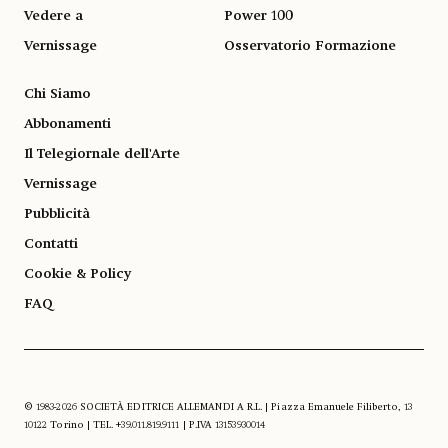
Vedere a
Power 100
Vernissage
Osservatorio Formazione
Chi Siamo
Abbonamenti
Il Telegiornale dell'Arte
Vernissage
Pubblicità
Contatti
Cookie & Policy
FAQ
© 1983-2026 SOCIETÀ EDITRICE ALLEMANDI A R.L. | Piazza Emanuele Filiberto, 13
10122 Torino | TEL. +39.011.819.9111 | P.IVA 13153930014