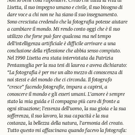
Non so bene cosa rispondere. Credo che tutta la vita di
Lisetta, il suo impegno umano e civile, il suo bisogno di
dare voce a chi non ne ha siano il suo insegnamento.
Sono cresciuta credendo che la fotografia potesse aiutare
a cambiare il mondo. Mi rendo conto oggi che è il suo
utilizzo che forse può fare qualcosa ma nel tempo
dell’intelligenza artificiale è difficile arrivare a una
conclusione della riflessione che abbia senso compiuto.
Nel 1990 Lisetta era stata intervistata da Patrizia
Pentassuglia per la sua tesi di laurea e aveva dichiarato:
“La fotografia è per me un alto mezzo di conoscenza di
noi stessi e del mondo che ci circonda. Il fotografo
“cresce” facendo fotografie, impara a capirsi, a
conoscere il mondo e gli esseri umani. L’amore è sempre
stato la mia guida e il compagno più caro di fronte a
ogni situazione; l’essenza dell’uomo, la sua gioia e la sua
sofferenza, il suo lavoro, la sua capacità e la sua
costanza, la bellezza della natura, l’armonia del creato.
Tutto questo mi affascinava quando facevo la fotografa: