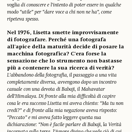
voglia di conoscere e l’intento di poter essere in qualche
modo “utile” per “dare voce a chi non ne ha”, come
ripeteva spesso.
Nel 1976, Lisetta smette improvvisamente
di fotografare. Perché una fotografa
all'apice della maturità decide di posare la
macchina fotografica? C'era forse la
sensazione che lo strumento non bastasse
più a contenere la sua ricerca di verità?
L’abbandono della fotografia, il passaggio a una vita
completamente diversa, avvengono dopo un incontro
casuale con una devota di Babaji, il Mahavatar
dell’Himalaya. Di fronte alla mia difficoltà di capire
cosa le era successo Lisetta mi aveva chiesto: “Ma tu non
credi?” e di fronte alla mia negazione aveva risposto:
“Peccato” e mi aveva fatto leggere questa sua
dichiarazione: “Non è facile parlare di Babaji, la Verità
incarnata sulla terra, l’Amore divino che vede ciò di cui