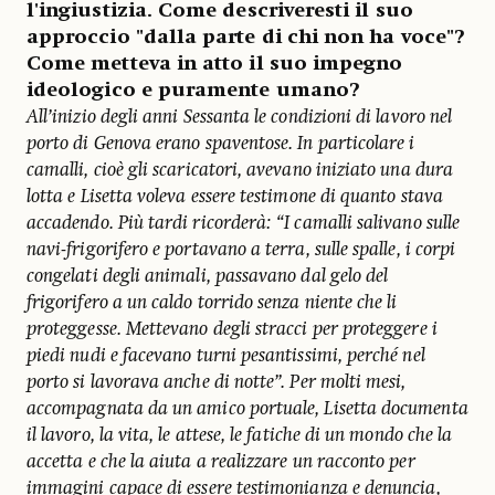
l'ingiustizia. Come descriveresti il suo
approccio "dalla parte di chi non ha voce"?
Come metteva in atto il suo impegno
ideologico e puramente umano?
All’inizio degli anni Sessanta le condizioni di lavoro nel
porto di Genova erano spaventose. In particolare i
camalli, cioè gli scaricatori, avevano iniziato una dura
lotta e Lisetta voleva essere testimone di quanto stava
accadendo. Più tardi ricorderà: “I camalli salivano sulle
navi-frigorifero e portavano a terra, sulle spalle, i corpi
congelati degli animali, passavano dal gelo del
frigorifero a un caldo torrido senza niente che li
proteggesse. Mettevano degli stracci per proteggere i
piedi nudi e facevano turni pesantissimi, perché nel
porto si lavorava anche di notte”. Per molti mesi,
accompagnata da un amico portuale, Lisetta documenta
il lavoro, la vita, le attese, le fatiche di un mondo che la
accetta e che la aiuta a realizzare un racconto per
immagini capace di essere testimonianza e denuncia,