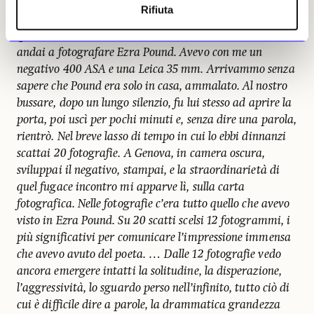
intensissimo incontro?
Rifiuta
Lo scrive lei stessa, nel 2005: “Era l’11 febbraio del 1966
quando, su invito del direttore dell’ANSA di Genova,
andai a fotografare Ezra Pound. Avevo con me un
negativo 400 ASA e una Leica 35 mm. Arrivammo senza
sapere che Pound era solo in casa, ammalato. Al nostro
bussare, dopo un lungo silenzio, fu lui stesso ad aprire la
porta, poi uscì per pochi minuti e, senza dire una parola,
rientrò. Nel breve lasso di tempo in cui lo ebbi dinnanzi
scattai 20 fotografie. A Genova, in camera oscura,
sviluppai il negativo, stampai, e la straordinarietà di
quel fugace incontro mi apparve lì, sulla carta
fotografica. Nelle fotografie c’era tutto quello che avevo
visto in Ezra Pound. Su 20 scatti scelsi 12 fotogrammi, i
più significativi per comunicare l’impressione immensa
che avevo avuto del poeta. … Dalle 12 fotografie vedo
ancora emergere intatti la solitudine, la disperazione,
l’aggressività, lo sguardo perso nell’infinito, tutto ciò di
cui è difficile dire a parole, la drammatica grandezza