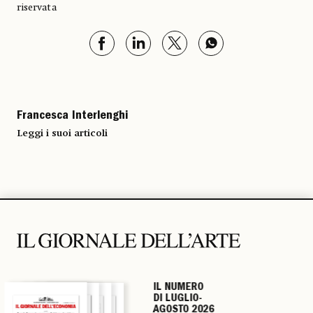
riservata
Francesca Interlenghi
Leggi i suoi articoli
IL NUMERO
IL NUMERO
IL NUMERO
IL NUMERO
DI LUGLIO-
DI LUGLIO-
DI LUGLIO-
DI LUGLIO-
AGOSTO 2026
AGOSTO 2026
AGOSTO 2026
AGOSTO 2026