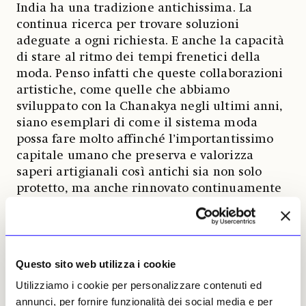
India ha una tradizione antichissima. La
continua ricerca per trovare soluzioni
adeguate a ogni richiesta. E anche la capacità
di stare al ritmo dei tempi frenetici della
moda. Penso infatti che queste collaborazioni
artistiche, come quelle che abbiamo
sviluppato con la Chanakya negli ultimi anni,
siano esemplari di come il sistema moda
possa fare molto affinché l’importantissimo
capitale umano che preserva e valorizza
saperi artigianali così antichi sia non solo
protetto, ma anche rinnovato continuamente
attraverso azioni che promuovono e
valorizzano la formazione: azioni consapevoli
di politica culturale
»
.
Questo sito web utilizza i cookie
Senza indugiare in una ricognizione
folkloristica degli usi e costumi di un Paese
Utilizziamo i cookie per personalizzare contenuti ed
esotico, la mostra offre una panoramica sul
annunci, per fornire funzionalità dei social media e per