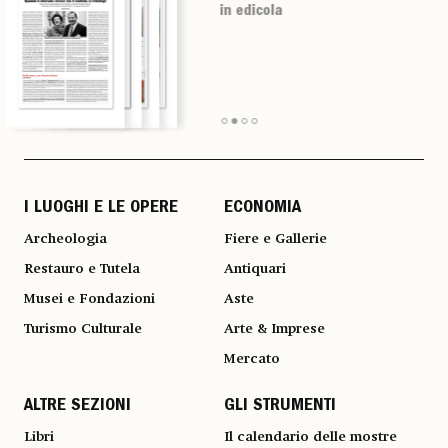
in edicola
in edicola
in edicola
in edicola
I LUOGHI E LE OPERE
ECONOMIA
Archeologia
Fiere e Gallerie
Restauro e Tutela
Antiquari
Musei e Fondazioni
Aste
Turismo Culturale
Arte & Imprese
Mercato
ALTRE SEZIONI
GLI STRUMENTI
Libri
Il calendario delle mostre