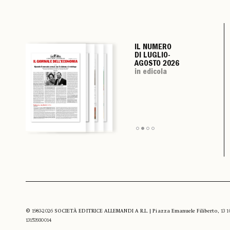
IL NUMERO
IL NUMERO
IL NUMERO
IL NUMERO
DI LUGLIO-
DI LUGLIO-
DI LUGLIO-
DI LUGLIO-
AGOSTO 2026
AGOSTO 2026
AGOSTO 2026
AGOSTO 2026
in edicola
in edicola
in edicola
in edicola
© 1983-2026 SOCIETÀ EDITRICE ALLEMANDI A R.L. | Piazza Emanuele Filiberto, 13 10122
13153930014