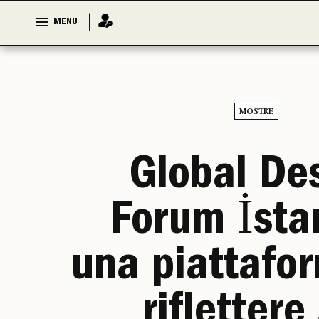
MENU
MENU
MOSTRE
Global De
Forum İsta
una piattafo
riflettere