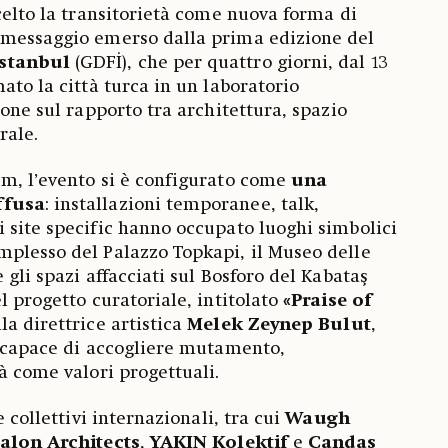
scelto la transitorietà come nuova forma di
 messaggio emerso dalla prima edizione del
stanbul
(GDFİ), che per quattro giorni, dal 13
ato la città turca in un laboratorio
ione sul rapporto tra architettura, spazio
rale.
m, l’evento si è configurato come
una
ffusa
: installazioni temporanee, talk,
 site specific hanno occupato luoghi simbolici
plesso del Palazzo Topkapi, il Museo delle
 gli spazi affacciati sul Bosforo del Kabataş
l progetto curatoriale, intitolato
«Praise of
la direttrice artistica
Melek
Zeynep
Bulut
,
a capace di accogliere mutamento,
à come valori progettuali.
e collettivi internazionali, tra cui
Waugh
alon Architects
,
YAKIN Kolektif
e
Candaş