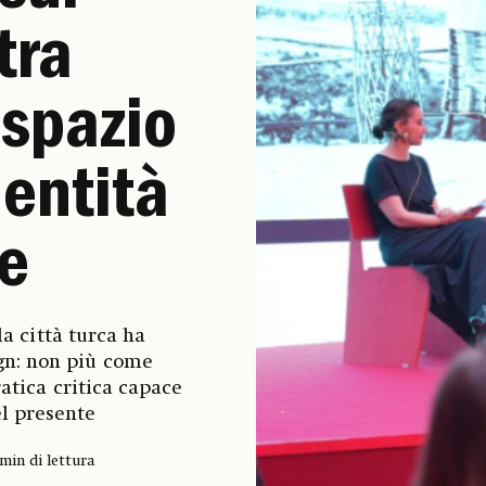
tra
 spazio
dentità
le
la città turca ha
ign: non più come
tica critica capace
el presente
 min di lettura