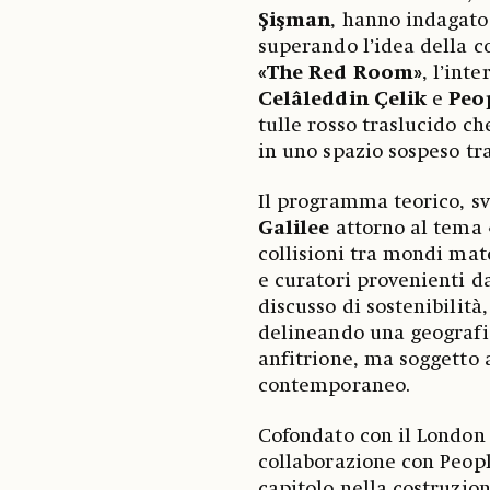
Şişman
, hanno indagato
superando l’idea della c
«The Red Room»
, l’int
Celâleddin Çelik
e
Peo
tulle rosso traslucido ch
in uno spazio sospeso tr
Il programma teorico, sv
Galilee
attorno al tema 
collisioni tra mondi mate
e curatori provenienti 
discusso di sostenibilità
delineando una geografia
anfitrione, ma soggetto a
contemporaneo.
Cofondato con il London 
collaborazione con Peopl
capitolo nella costruzio