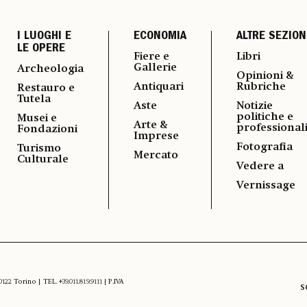
I LUOGHI E
ECONOMIA
ALTRE SEZION
LE OPERE
Fiere e
Libri
Gallerie
Archeologia
Opinioni &
Antiquari
Rubriche
Restauro e
Tutela
Aste
Notizie
politiche e
Musei e
Arte &
professional
Fondazioni
Imprese
Fotografia
Turismo
Mercato
Culturale
Vedere a
Vernissage
 Torino | TEL. +39.011.819.9111 | P.IVA
S