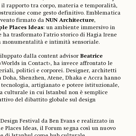
 il rapporto tra corpo, materia e temporalità,
ostruzione come gesto definitivo. Emblematica
ervento firmato da
NUN Architecture
,
ple Places Ideas
: un ambiente immersivo in
e ha trasformato l’atrio storico di Hagia Irene
a monumentalità e intimità sensoriale.
iluppato dalla content advisor
Beatrice
«Worlds in Contact», ha invece affrontato le
riali, politici e corporei. Designer, architetti
da Doha, Shenzhen, Atene, Dhaka e Accra hanno
, tecnologia, artigianato e potere istituzionale,
 culturale in cui Istanbul non è semplice
ttivo del dibattito globale sul design
Design Festival da Ben Evans e realizzato in
e Places Ideas, il Forum segna così un nuovo
ne di Istanbul come hub culturale