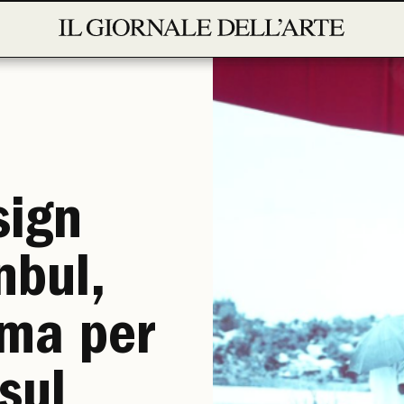
sign
nbul,
rma per
 sul