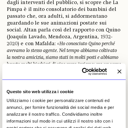
dagli interventi del pubblico, si scopre che La
Pimpa è il mito consolatorio dei bambini del
passato che, ora adulti, si addormentano
guardando le sue animazioni postate sui
social. Altan parla così del rapporto con Quino
(Joaquín Lavado, Mendoza, Argentina, 1932-
2020) e con Mafalda: «
Ho conosciuto Quino perché
avevamo lo stesso agente. Nel tempo abbiamo coltivato
la nostra amicizia, siamo stati in molti posti e abbiamo
bevuto molti bicchieri di vino rosso insieme; era un uomo
che si esprimeva sempre a bassa voce. Mafalda e La
Pimpa osservano e si occupano del mondo che le
circonda, questo è il loro tratto comune
».
Questo sito web utilizza i cookie
Le sale espositive contengono qualche decina
Utilizziamo i cookie per personalizzare contenuti ed
di riproduzioni di Mafalda in stile Artist’s
annunci, per fornire funzionalità dei social media e per
edition e di tavole originali de La Pimpa. Da
analizzare il nostro traffico. Condividiamo inoltre
un lato, la bambina assertiva che contesta il
informazioni sul modo in cui utilizzi il nostro sito con i
mondo e pone domande scomode; dall’altro,
nostri partner che si occupano di analisi dei dati web,