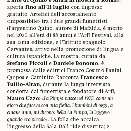
L’arte di Quino e Altan in mostra a Roma»
,
aperta
fino all’11 luglio
con ingresso
gratuito. Artefici dell’accostamento
«impossibile» tra i due grandi fumettisti
(l’argentino Quino, autore di Mafalda, è morto
nel 2020 all’età di 88 anni) è l’Arf! Festival, alla
sua 12ma edizione, e l’Istituto spagnolo
Cervantes, attivo nella promozione di lingua e
cultura ispaniche. La mostra, curata da
Stefano Piccoli
e
Daniele Bonomo
, è
promossa dalle editrici Franco Cosimo Panini,
Quipos e Caminito. Racconta
Francesco
Tullio-Altan
, durante la lunga intervista
condotta dal fumettista e fondatore di Arf!,
Mauro Uzzo
: «
La Pimpa nasce nel 1975, come un
gioco che facevo con mia figlia. I bambini di oggi, a
cinque anni, mi dicono: bella La Pimpa, la leggevo
quando ero piccolo
». La folla che accalca
l’ingresso della Sala Dalì ride divertita; e,