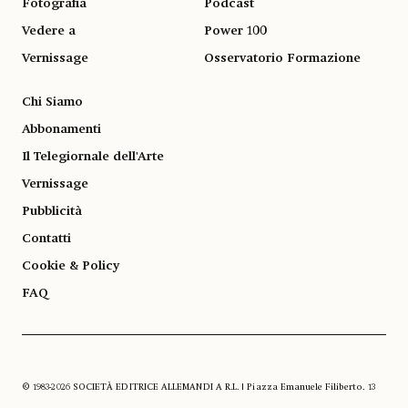
Fotografia
Podcast
Vedere a
Power 100
Vernissage
Osservatorio Formazione
Chi Siamo
Abbonamenti
Il Telegiornale dell'Arte
Vernissage
Pubblicità
Contatti
Cookie & Policy
FAQ
© 1983-2026 SOCIETÀ EDITRICE ALLEMANDI A R.L. | Piazza Emanuele Filiberto, 13
10122 Torino | TEL. +39.011.819.9111 | P.IVA 13153930014