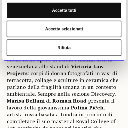
East London. Fra gli artisti della loro scuderia,
Accetta tutti
Almudena Romero
presenta fotografie
stampate in maniera innovativa utilizzando il
processo di fotosintesi delle foglie poi
Accetta selezionati
racchiuse in resina vegetale, come fossero
sculture.
Rifiuta
L’incrocio fra fotografia e scultura è presente
anche nelle opere di
Lucia Pizzani
, artista
venezuelana allo stand di
Victoria Law
Projects
: corpi di donna fotografati in vasi di
terracotta, collage e sculture in ceramica che
parlano della fragilità umana in un contesto
ambientale. Sempre nella sezione Discovery,
Marisa Bellani
di
Roman Road
presenta il
lavoro della giovanissima
Polina Piëch
,
artista russa basata a Londra in procinto di
completare il suo master al Royal College of