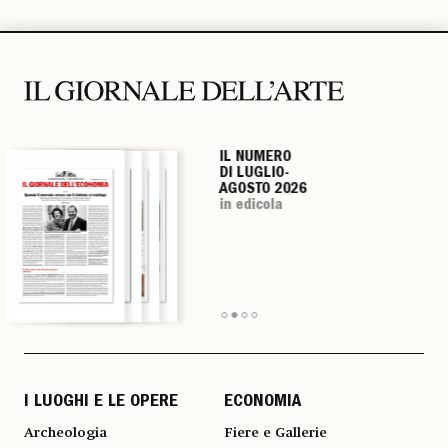
IL NUMERO
IL NUMERO
IL NUMERO
IL NUMERO
DI LUGLIO-
DI LUGLIO-
DI LUGLIO-
DI LUGLIO-
AGOSTO 2026
AGOSTO 2026
AGOSTO 2026
AGOSTO 2026
in edicola
in edicola
in edicola
in edicola
I LUOGHI E LE OPERE
ECONOMIA
Archeologia
Fiere e Gallerie