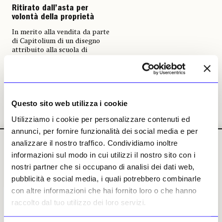
Ritirato dall’asta per
volontà della proprietà
In merito alla vendita da parte
di Capitolium di un disegno
attribuito alla scuola di
Fontainbleau
Giorgio Rusconi
20 luglio 2021
Questo sito web utilizza i cookie
Utilizziamo i cookie per personalizzare contenuti ed
annunci, per fornire funzionalità dei social media e per
analizzare il nostro traffico. Condividiamo inoltre
informazioni sul modo in cui utilizzi il nostro sito con i
nostri partner che si occupano di analisi dei dati web,
pubblicità e social media, i quali potrebbero combinarle
con altre informazioni che hai fornito loro o che hanno
IL NUMERO
IL NUMERO
IL NUMERO
IL NUMERO
DI LUGLIO-
DI LUGLIO-
DI LUGLIO-
DI LUGLIO-
raccolto dal tuo utilizzo dei loro servizi.
AGOSTO 2026
AGOSTO 2026
AGOSTO 2026
AGOSTO 2026
in edicola
in edicola
in edicola
in edicola