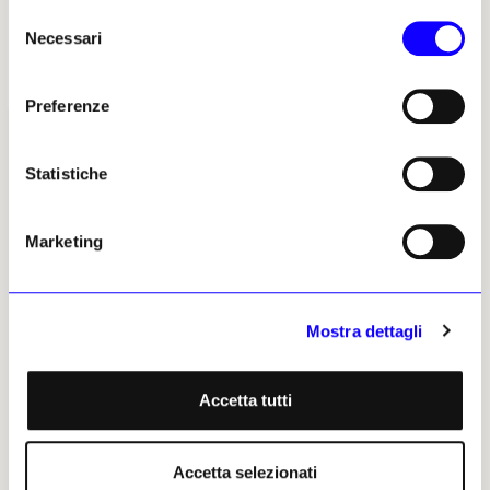
Selezione
Necessari
del
consenso
Preferenze
Statistiche
I LUOGHI E LE OPERE
ECONOMIA
Archeologia
Fiere e Gallerie
Marketing
Restauro e Tutela
Antiquari
Musei e Fondazioni
Aste
Mostra dettagli
Turismo Culturale
Arte & Imprese
Mercato
Accetta tutti
ALTRE SEZIONI
GLI STRUMENTI
Libri
Il calendario delle mostre
Accetta selezionati
Opinioni & Rubriche
Il calendario delle aste | Le