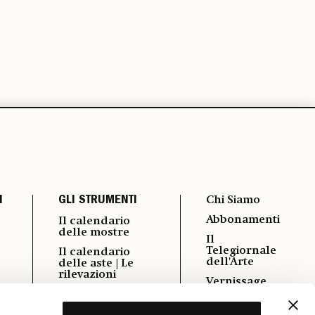
I
GLI STRUMENTI
Chi Siamo
Abbonamenti
Il calendario
delle mostre
Il
Telegiornale
Il calendario
dell'Arte
delle aste | Le
rilevazioni
Vernissage
i
Autori
Pubblicità
Podcast