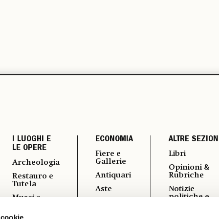
I LUOGHI E
ECONOMIA
ALTRE SEZION
LE OPERE
Fiere e
Libri
Gallerie
Archeologia
Opinioni &
Antiquari
Rubriche
Restauro e
Tutela
Aste
Notizie
politiche e
Musei e
Arte &
professional
Fondazioni
Imprese
 cookie
Fotografia