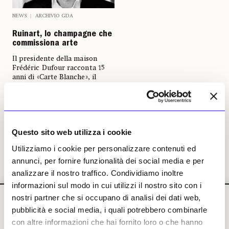
NEWS
ARCHIVIO GDA
Ruinart, lo champagne che
commissiona arte
Il presidente della maison
Frédéric Dufour racconta 15
anni di «Carte Blanche», il
consolidato progetto di
collaborazione con gli artisti
contemporanei
Beatrice Cumino, Riccardo
Deni
Questo sito web utilizza i cookie
26 maggio 2023
Utilizziamo i cookie per personalizzare contenuti ed
annunci, per fornire funzionalità dei social media e per
analizzare il nostro traffico. Condividiamo inoltre
informazioni sul modo in cui utilizzi il nostro sito con i
nostri partner che si occupano di analisi dei dati web,
pubblicità e social media, i quali potrebbero combinarle
con altre informazioni che hai fornito loro o che hanno