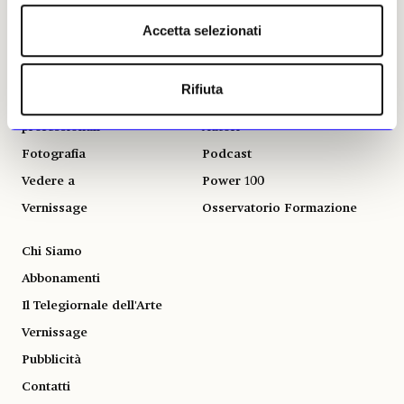
ALTRE SEZIONI
GLI STRUMENTI
Accetta selezionati
Libri
Il calendario delle mostre
Opinioni & Rubriche
Il calendario delle aste | Le
Rifiuta
rilevazioni
Notizie politiche e
professionali
Autori
Fotografia
Podcast
Vedere a
Power 100
Vernissage
Osservatorio Formazione
Chi Siamo
Abbonamenti
Il Telegiornale dell'Arte
Vernissage
Pubblicità
Contatti